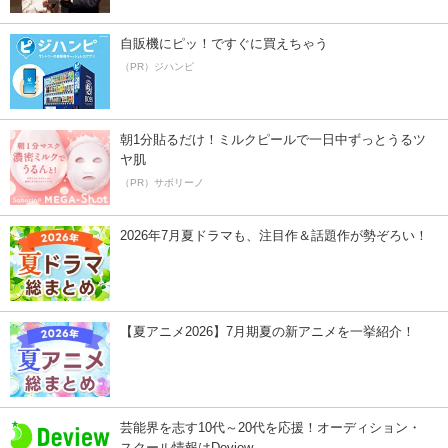
自販機にピッ！ですぐに買えちゃう
（PR）ジハンピ
朝1分貼るだけ！ミルクピールで一日中ずっとうるツ
ヤ肌
（PR）サボリーノ
2026年7月夏ドラマも、注目作＆話題作が勢ぞろい！
【夏アニメ2026】7月期夏の新アニメを一挙紹介！
芸能界を志す10代～20代を応援！オーディション・
スクール情報はDeview