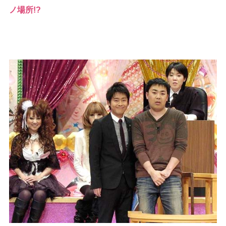
ノ場所!?