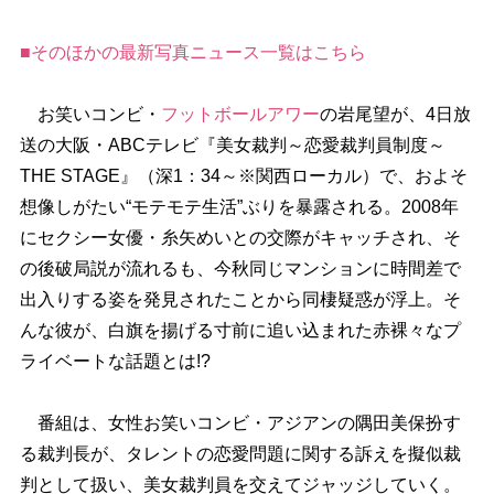
■そのほかの最新写真ニュース一覧はこちら
お笑いコンビ・
フットボールアワー
の岩尾望が、4日放
送の大阪・ABCテレビ『美女裁判～恋愛裁判員制度～
THE STAGE』（深1：34～※関西ローカル）で、およそ
想像しがたい“モテモテ生活”ぶりを暴露される。2008年
にセクシー女優・糸矢めいとの交際がキャッチされ、そ
の後破局説が流れるも、今秋同じマンションに時間差で
出入りする姿を発見されたことから同棲疑惑が浮上。そ
んな彼が、白旗を揚げる寸前に追い込まれた赤裸々なプ
ライベートな話題とは!?
番組は、女性お笑いコンビ・アジアンの隅田美保扮す
る裁判長が、タレントの恋愛問題に関する訴えを擬似裁
判として扱い、美女裁判員を交えてジャッジしていく。