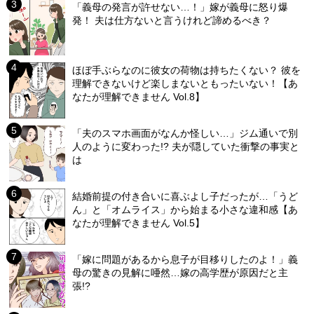
「義母の発言が許せない…！」嫁が義母に怒り爆
発！ 夫は仕方ないと言うけれど諦めるべき？
ほぼ手ぶらなのに彼女の荷物は持ちたくない？ 彼を
理解できないけど楽しまないともったいない！【あ
なたが理解できません Vol.8】
「夫のスマホ画面がなんか怪しい…」ジム通いで別
人のように変わった!? 夫が隠していた衝撃の事実と
は
結婚前提の付き合いに喜ぶよし子だったが…「うど
ん」と「オムライス」から始まる小さな違和感【あ
なたが理解できません Vol.5】
「嫁に問題があるから息子が目移りしたのよ！」義
母の驚きの見解に唖然…嫁の高学歴が原因だと主
張!?