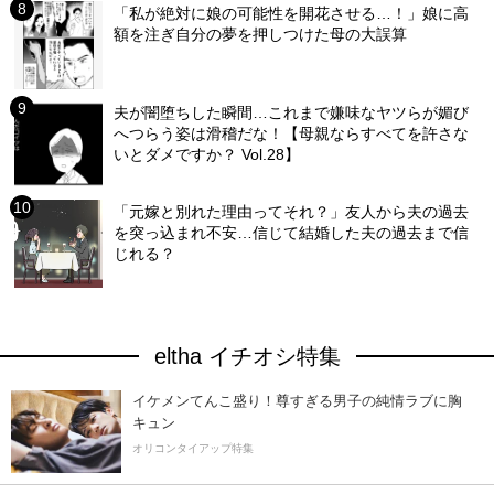
「私が絶対に娘の可能性を開花させる…！」娘に高
額を注ぎ自分の夢を押しつけた母の大誤算
夫が闇堕ちした瞬間…これまで嫌味なヤツらが媚び
へつらう姿は滑稽だな！【母親ならすべてを許さな
いとダメですか？ Vol.28】
「元嫁と別れた理由ってそれ？」友人から夫の過去
を突っ込まれ不安…信じて結婚した夫の過去まで信
じれる？
eltha イチオシ特集
イケメンてんこ盛り！尊すぎる男子の純情ラブに胸
キュン
オリコンタイアップ特集