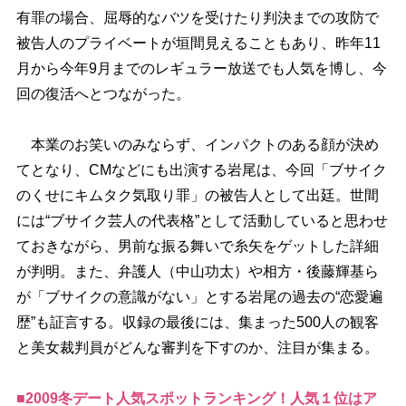
有罪の場合、屈辱的なバツを受けたり判決までの攻防で
被告人のプライベートが垣間見えることもあり、昨年11
月から今年9月までのレギュラー放送でも人気を博し、今
回の復活へとつながった。
本業のお笑いのみならず、インパクトのある顔が決め
てとなり、CMなどにも出演する岩尾は、今回「ブサイク
のくせにキムタク気取り罪」の被告人として出廷。世間
には“ブサイク芸人の代表格”として活動していると思わせ
ておきながら、男前な振る舞いで糸矢をゲットした詳細
が判明。また、弁護人（中山功太）や相方・後藤輝基ら
が「ブサイクの意識がない」とする岩尾の過去の“恋愛遍
歴”も証言する。収録の最後には、集まった500人の観客
と美女裁判員がどんな審判を下すのか、注目が集まる。
■2009冬デート人気スポットランキング！人気１位はア