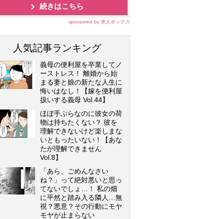
続きはこちら
sponsored by 求人ボックス
人気記事ランキング
義母の便利屋を卒業してノ
ーストレス！ 離婚から始
まる妻と娘の新たな人生に
悔いはなし！【嫁を便利屋
扱いする義母 Vol.44】
ほぼ手ぶらなのに彼女の荷
物は持ちたくない？ 彼を
理解できないけど楽しまな
いともったいない！【あな
たが理解できません
Vol.8】
「あら、ごめんなさい
ね？」って絶対悪いと思っ
てないでしょ…！ 私の畑
に平然と踏み入る隣人…無
視？悪意？その行動にモヤ
モヤが止まらない