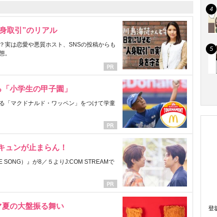
身取引”のリアル
？実は恋愛や悪質ホスト、SNSの投稿からも
態。
る「小学生の甲子園」
る「マクドナルド・ワッペン」をつけて学童
にキュンが止まらん！
ONG）』が8／５よりJ:COM STREAMで
マ夏の大盤振る舞い
登