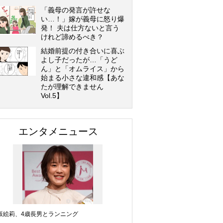
「義母の発言が許せな
い…！」嫁が義母に怒り爆
発！ 夫は仕方ないと言う
けれど諦めるべき？
結婚前提の付き合いに喜ぶ
よし子だったが…「うど
ん」と「オムライス」から
始まる小さな違和感【あな
たが理解できません
Vol.5】
エンタメニュース
坂絵莉、4歳長男とランニング