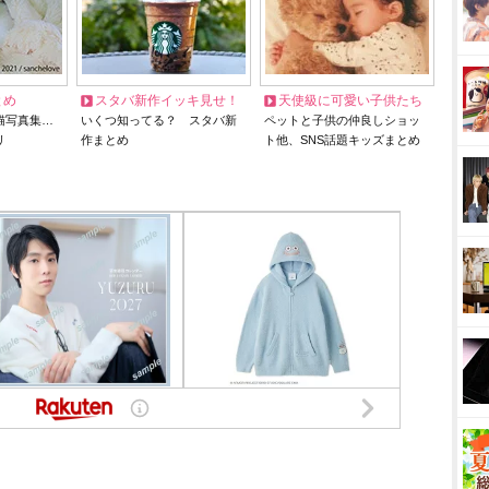
とめ
スタバ新作イッキ見せ！
天使級に可愛い子供たち
猫写真集…
いくつ知ってる？ スタバ新
ペットと子供の仲良しショッ
リ
作まとめ
ト他、SNS話題キッズまとめ