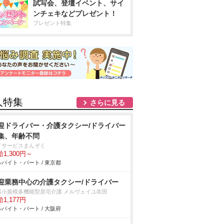
試写会、登壇イベント、サイ
ンチェキなどプレゼント！
プレゼント特集
人特集
さらに見る
迎ドライバー・介護タクシー/ドライバー
集、年齢不問
イサービスまんぞく
1,300円～
バイト・パート / 東京都
迎業務中心の介護タクシー/ドライバー
護小規模多機能型居宅介護 メルヴェイユ吹田
1,177円
バイト・パート / 大阪府