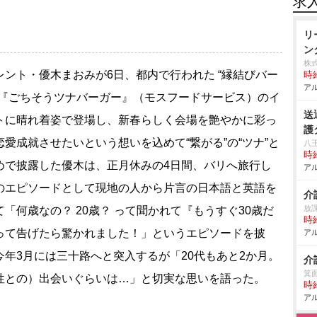
求
リ
ン
株
ント・優木まおみが6日、都内で行われた “縁結びバー
時給
アル
”『ごちそうツナバーガー』（モスフードサービス）のイ
送
トに晴れ着姿で登場し、新春らしく会場を艶やかに彩っ
護
恋愛成就させたいという想いを込めて“繋がる”の“ツナ”と
八
時給
めで披露した優木は、正月休みの4日間、バリへ旅行し
アル
のエピソードとして現地の人から片言の日本語と英語を
介
放
て「何歳なの？ 20歳？ って聞かれて『もうすぐ30歳だ
時給
って告げたら驚かれました！」というエピソードを披
アル
今年3月には三十路へと突入するが「20代もあと2か月。
介
箕
性との）出会いぐらいは…」と切実な思いを語った。
時給
アル