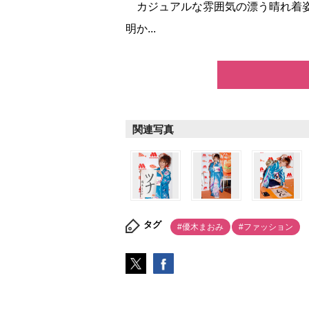
カジュアルな雰囲気の漂う晴れ着姿
明か...
関連写真
タグ
#優木まおみ
#ファッション