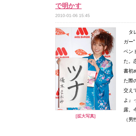
で明かす
2010-01-06 15:45
タレ
ガー
ベン
た。
書初
た際
交え
よ』
露。
[拡大写真]
（男