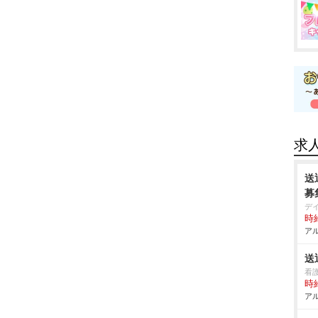
求
送
募
デ
時給
アル
送
看
時給
アル