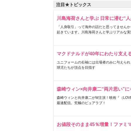
注目★トピックス
川島海荷さんと学ぶ 日常に潜む“人
「人身取引」って海外の話だと思ってませんか
起きています。川島海荷さんと学ぶリアルな実
マクドナルドが40年にわたり支え
ユニフォームの右袖には出場者のみに与えられ
球児たちが頂点を目指す
森崎ウィン×向井康二“両片思い”
森崎ウィンと向井康二がW主演！映画『（LOVE S
最速配信。究極のピュアラブ！
お値段そのまま45％増量！ファミ