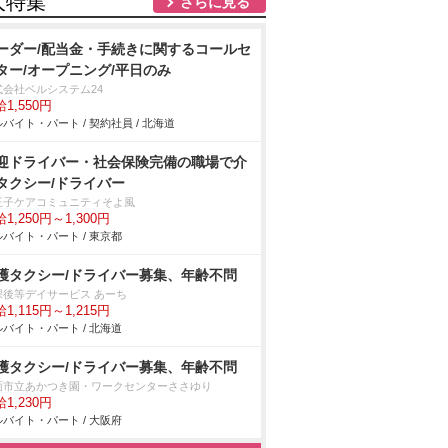
人特集
さらに見る
ーダー/配当金・手続きに関するコールセ
ター/オープニング/平日のみ
式会社ベルシステム24
1,550円
バイト・パート / 契約社員 / 北海道
迎ドライバー・社会保険完備の職場で介
タクシー/ドライバー
王子ケアコミュニティそよ風
1,250円～1,300円
バイト・パート / 東京都
護タクシー/ドライバー募集、年齢不問
課後等デイサービス あーち
1,115円～1,215円
バイト・パート / 北海道
護タクシー/ドライバー募集、年齢不問
面市立あかつき園・ワークセンターささゆり
1,230円
バイト・パート / 大阪府