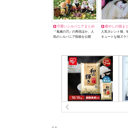
可愛いシルバニアまとめ
癒やしの猫ま
『鬼滅の刃』の再現ほか、人
人気タレント猫、
気のシルバニア投稿を公開
キュートな猫ズラ
P R