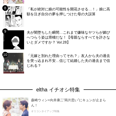
「私が絶対に娘の可能性を開花させる…！」娘に高
額を注ぎ自分の夢を押しつけた母の大誤算
夫が闇堕ちした瞬間…これまで嫌味なヤツらが媚び
へつらう姿は滑稽だな！【母親ならすべてを許さな
いとダメですか？ Vol.28】
「元嫁と別れた理由ってそれ？」友人から夫の過去
を突っ込まれ不安…信じて結婚した夫の過去まで信
じれる？
eltha イチオシ特集
森崎ウィン×向井康二“両片思い”にキュンが止まら
ん！
オリコンタイアップ特集