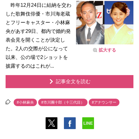
昨年12月24日に結納を交わ
した歌舞伎俳優・市川海老蔵
とフリーキャスター・小林麻
央があす29日、都内で婚約発
表会見を開くことが決定し
た。2人の交際が公になって
拡大する
以来、公の場で2ショットを
披露するのはこれが...
記事全文を読む
#小林麻央
#市川團十郎（十三代目）
#アナウンサー