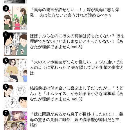
「義母の発言が許せない…！」嫁が義母に怒り爆
発！ 夫は仕方ないと言うけれど諦めるべき？
ほぼ手ぶらなのに彼女の荷物は持ちたくない？ 彼を
理解できないけど楽しまないともったいない！【あ
なたが理解できません Vol.8】
「夫のスマホ画面がなんか怪しい…」ジム通いで別
人のように変わった!? 夫が隠していた衝撃の事実と
は
結婚前提の付き合いに喜ぶよし子だったが…「うど
ん」と「オムライス」から始まる小さな違和感【あ
なたが理解できません Vol.5】
「嫁に問題があるから息子が目移りしたのよ！」義
母の驚きの見解に唖然…嫁の高学歴が原因だと主
張!?