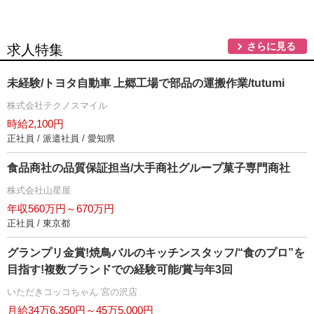
さらに見る
求人特集
未経験/トヨタ自動車 上郷工場で部品の運搬作業/tutumi
株式会社テクノスマイル
時給2,100円
正社員 / 派遣社員 / 愛知県
食品商社の品質保証担当/大手商社グループ菓子専門商社
株式会社山星屋
年収560万円～670万円
正社員 / 東京都
グランプリ金賞!焼鳥バルのキッチンスタッフ/“食のプロ”を
目指す!複数ブランドでの経験可能/賞与年3回
いただきコッコちゃん 宮の沢店
月給34万6,350円～45万5,000円