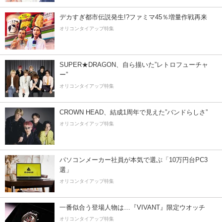
デカすぎ都市伝説発生!?ファミマ45％増量作戦再来
オリコンタイアップ特集
SUPER★DRAGON、自ら描いた”レトロフューチャ
ー”
オリコンタイアップ特集
CROWN HEAD、結成1周年で見えた”バンドらしさ”
オリコンタイアップ特集
パソコンメーカー社員が本気で選ぶ「10万円台PC3
選」
オリコンタイアップ特集
一番似合う登場人物は…『VIVANT』限定ウオッチ
オリコンタイアップ特集