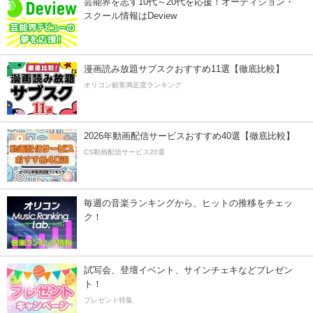
芸能界を志す10代～20代を応援！オーディション・
スクール情報はDeview
漫画読み放題サブスクおすすめ11選【徹底比較】
オリコン顧客満足度ランキング
2026年動画配信サービスおすすめ40選【徹底比較】
CS動画配信サービス20選
毎週の音楽ランキングから、ヒットの推移をチェッ
ク！
試写会、登壇イベント、サインチェキなどプレゼン
ト！
プレゼント特集