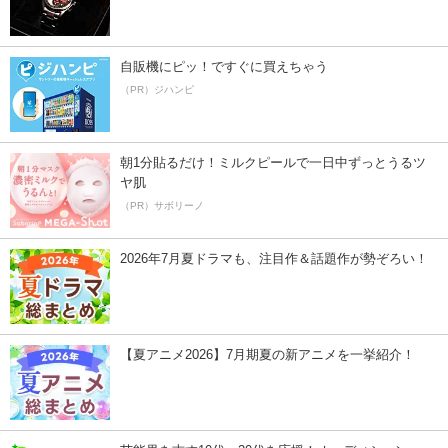
自販機にピッ！ですぐに買えちゃう
（PR）ジハンピ
朝1分貼るだけ！ミルクピールで一日中ずっとうるツ
ヤ肌
（PR）サボリーノ
2026年7月夏ドラマも、注目作＆話題作が勢ぞろい！
【夏アニメ2026】7月期夏の新アニメを一挙紹介！