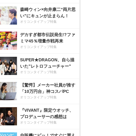
森崎ウィン×向井康二“両片思
い”にキュンが止まらん！
オリコンタイアップ特集
デカすぎ都市伝説発生!?ファ
ミマ45％増量作戦再来
オリコンタイアップ特集
SUPER★DRAGON、自ら描
いた”レトロフューチャー”
オリコンタイアップ特集
【驚愕】メーカー社員が推す
「10万円台」神コスパPC
オリコンタイアップ特集
『VIVANT』限定ウオッチ、
プロデューサーの感想は
オリコンタイアップ特集
自販機にピッ！ですぐに買え