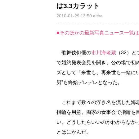
は3.3カラット
2010-01-29 13:50
eltha
■そのほかの最新写真ニュース一覧
歌舞伎俳優の
市川海老蔵
（32）
で婚約発表会見を開き、公の場で初め
ズとして「来世も、再来世も一緒に
男”も終始デレデレとなった。
これまで数々の浮き名を流した海老蔵
指輪を用意。両家の食事会で指輪を
い、どうしたらいいのかわからなか
とはにかんだ。