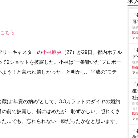
求
「
可
株
はこちら
時給
アル
「
とフリーキャスターの
小林麻央
（27）が29日、都内ホテル
デ
て2ショットを披露した。小林は“一番響いた”プロポー
株
時給
いよう！と言われ嬉しかった」と明かし、平成の“モテ
アル
「
須
社
は“年貢の納め”として、3.3カラットのダイヤの婚約
医
ま
目の前で披露し、指にはめたが「恥ずかしい、照れくさ
時給
アル
った…でも、忘れられない一瞬だったかなと思います」
「
住