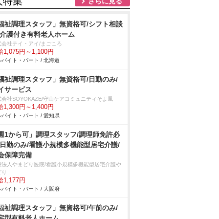
人特集
さらに見る
福祉調理スタッフ」無資格可/シフト相談
/介護付き有料老人ホーム
式会社テイ・アイ/まごころ
1,075円～1,100円
バイト・パート / 北海道
福祉調理スタッフ」無資格可/日勤のみ/
イサービス
式会社SOYOKAZE/守山ケアコミュニティそよ風
1,300円～1,400円
バイト・パート / 愛知県
週1から可」調理スタッフ/調理師免許必
/日勤のみ/看護小規模多機能型居宅介護/
会保障完備
療法人やまどり医院/看護小規模多機能型居宅介護
どり
1,177円
バイト・パート / 大阪府
福祉調理スタッフ」無資格可/午前のみ/
宅型有料老人ホーム