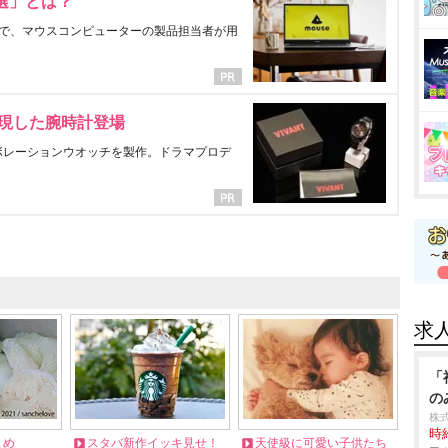
選」とは？
で、マウスコンピューターの製品担当者が用
表現した腕時計登場
ラボレーションウオッチを製作。ドラマプロデ
求
「
の
株式
時給
とめ
スタバ新作イッキ見せ！
天使級に可愛い子供たち