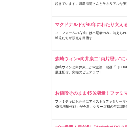
起きています。川島海荷さんと学ぶリアルな実
マクドナルドが40年にわたり支え
ユニフォームの右袖には出場者のみに与えられ
球児たちが頂点を目指す
森崎ウィン×向井康二“両片思い”
森崎ウィンと向井康二がW主演！映画『（LOVE S
最速配信。究極のピュアラブ！
お値段そのまま45％増量！ファミ
ファミチキにお弁当にアイスも!?ファミリーマ
45％増量作戦」が今夏、シリーズ初の年2回開