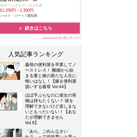
限会社ソシオ/かざぐるま名東
1,200円～1,300円
バイト・パート / 愛知県
続きはこちら
sponsored by 求人ボックス
人気記事ランキング
義母の便利屋を卒業してノ
ーストレス！ 離婚から始
まる妻と娘の新たな人生に
悔いはなし！【嫁を便利屋
扱いする義母 Vol.44】
ほぼ手ぶらなのに彼女の荷
物は持ちたくない？ 彼を
理解できないけど楽しまな
いともったいない！【あな
たが理解できません
Vol.8】
「あら、ごめんなさい
ね？」って絶対悪いと思っ