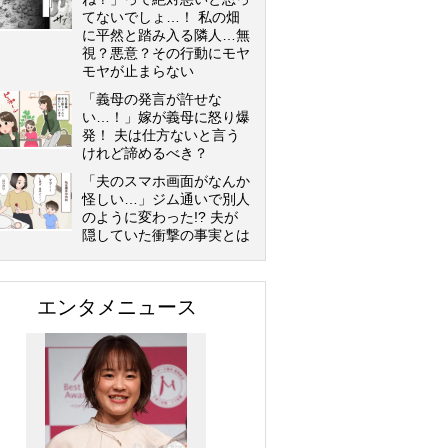
てないでしょ…！ 私の畑
に平然と踏み入る隣人…無
視？悪意？その行動にモヤ
モヤが止まらない
「義母の発言が許せな
い…！」嫁が義母に怒り爆
発！ 夫は仕方ないと言う
けれど諦めるべき？
「夫のスマホ画面がなんか
怪しい…」ジム通いで別人
のように変わった!? 夫が
隠していた衝撃の事実とは
エンタメニュース