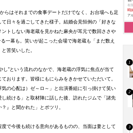
有
時給
からはそれまでの食事デートだけでなく、お台場へも足
アル
して日々を過ごしてきた様子。結婚会見恒例の「好きな
メントしない海老蔵を見かねた麻央が耳元で数回ささ
せる一幕も。笑いが起こった会場で海老蔵も「まだ数え
」と苦笑いした。
やし”という流れのなかで、海老蔵の浮気に焦点が当て
じております。皆様にもにらみをきかせていただいて。
浮気の心配は）ゼ～ロ～」と出演番組に引っ掛けて笑い
愛し続ける」と取材陣に話した後、訪れたジムで「諸先
か？』と聞かれた」とポツリ。
度で今後も続ける意向があるものの、当面は妻として