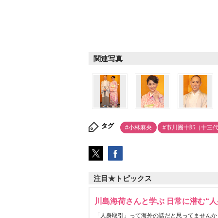
関連写真
タグ
#小林麻央
#市川團十郎（十三
注目★トピックス
川島海荷さんと学ぶ 日常に潜む“人
「人身取引」って海外の話だと思ってませんか