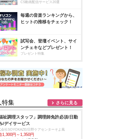
CS動画配信サービス20選
毎週の音楽ランキングから、
ヒットの推移をチェック！
試写会、登壇イベント、サイ
ンチェキなどプレゼント！
プレゼント特集
人特集
さらに見る
福祉調理スタッフ」調理師免許必須/日勤
み/デイサービス
会社SOYOKAZE/日野ケアセンターそよ風
1,300円～1,350円