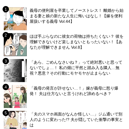
義母の便利屋を卒業してノーストレス！ 離婚から始
まる妻と娘の新たな人生に悔いはなし！【嫁を便利
屋扱いする義母 Vol.44】
ほぼ手ぶらなのに彼女の荷物は持ちたくない？ 彼を
理解できないけど楽しまないともったいない！【あ
なたが理解できません Vol.8】
「あら、ごめんなさいね？」って絶対悪いと思って
ないでしょ…！ 私の畑に平然と踏み入る隣人…無
視？悪意？その行動にモヤモヤが止まらない
「義母の発言が許せない…！」嫁が義母に怒り爆
発！ 夫は仕方ないと言うけれど諦めるべき？
「夫のスマホ画面がなんか怪しい…」ジム通いで別
人のように変わった!? 夫が隠していた衝撃の事実と
は