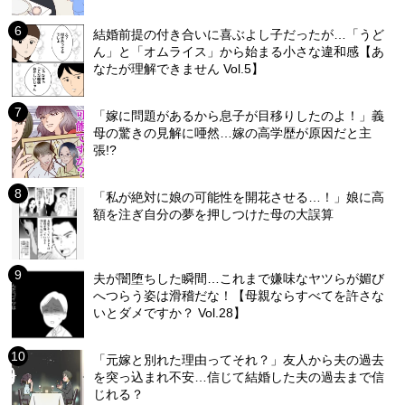
結婚前提の付き合いに喜ぶよし子だったが…「うど
ん」と「オムライス」から始まる小さな違和感【あ
なたが理解できません Vol.5】
「嫁に問題があるから息子が目移りしたのよ！」義
母の驚きの見解に唖然…嫁の高学歴が原因だと主
張!?
「私が絶対に娘の可能性を開花させる…！」娘に高
額を注ぎ自分の夢を押しつけた母の大誤算
夫が闇堕ちした瞬間…これまで嫌味なヤツらが媚び
へつらう姿は滑稽だな！【母親ならすべてを許さな
いとダメですか？ Vol.28】
「元嫁と別れた理由ってそれ？」友人から夫の過去
を突っ込まれ不安…信じて結婚した夫の過去まで信
じれる？