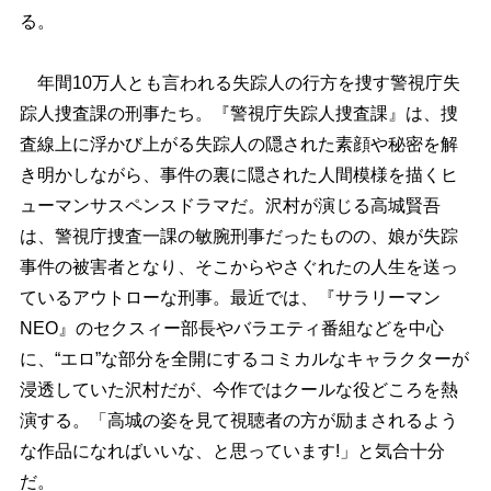
る。
年間10万人とも言われる失踪人の行方を捜す警視庁失
踪人捜査課の刑事たち。『警視庁失踪人捜査課』は、捜
査線上に浮かび上がる失踪人の隠された素顔や秘密を解
き明かしながら、事件の裏に隠された人間模様を描くヒ
ューマンサスペンスドラマだ。沢村が演じる高城賢吾
は、警視庁捜査一課の敏腕刑事だったものの、娘が失踪
事件の被害者となり、そこからやさぐれたの人生を送っ
ているアウトローな刑事。最近では、『サラリーマン
NEO』のセクスィー部長やバラエティ番組などを中心
に、“エロ”な部分を全開にするコミカルなキャラクターが
浸透していた沢村だが、今作ではクールな役どころを熱
演する。「高城の姿を見て視聴者の方が励まされるよう
な作品になればいいな、と思っています!」と気合十分
だ。