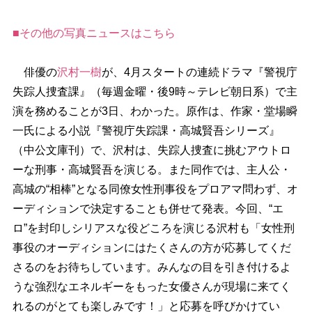
■その他の写真ニュースはこちら
俳優の
沢村一樹
が、4月スタートの連続ドラマ『警視庁
失踪人捜査課』（毎週金曜・後9時～テレビ朝日系）で主
演を務めることが3日、わかった。原作は、作家・堂場瞬
一氏による小説『警視庁失踪課・高城賢吾シリーズ』
（中公文庫刊）で、沢村は、失踪人捜査に挑むアウトロ
ーな刑事・高城賢吾を演じる。また同作では、主人公・
高城の“相棒”となる同僚女性刑事役をプロアマ問わず、オ
ーディションで決定することも併せて発表。今回、“エ
ロ”を封印しシリアスな役どころを演じる沢村も「女性刑
事役のオーディションにはたくさんの方が応募してくだ
さるのをお待ちしています。みんなの目を引き付けるよ
うな強烈なエネルギーをもった女優さんが現場に来てく
れるのがとても楽しみです！」と応募を呼びかけてい