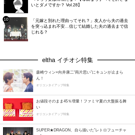
いとダメですか？ Vol.28】
「元嫁と別れた理由ってそれ？」友人から夫の過去
を突っ込まれ不安…信じて結婚した夫の過去まで信
じれる？
eltha イチオシ特集
森崎ウィン×向井康二“両片思い”にキュンが止まら
ん！
オリコンタイアップ特集
お値段そのまま45％増量！ファミマ夏の大盤振る舞
い
オリコンタイアップ特集
SUPER★DRAGON、自ら描いた”レトロフューチャ