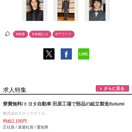
#絢香
#水嶋ヒロ
#アワード
さらに見る
求人特集
寮費無料/トヨタ自動車 田原工場で部品の組立製造/tutumi
株式会社テクノスマイル
時給2,100円
正社員 / 派遣社員 / 愛知県