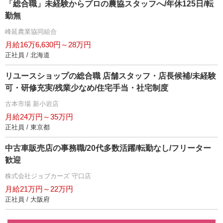
「総合職」未経験からプロの農協スタッフへ/年休125日/転
勤無
峰延農業協同組合
月給16万6,630円～28万円
正社員 / 北海道
リユースショップの総合職 店舗スタッフ・店長候補/未経験
可・研修充実/残業少なめ/住宅手当・社宅制度
古本市場 新小岩店
月給24万円～35万円
正社員 / 東京都
中古車販売店の事務職/20代多数活躍/転勤なし/フリーター
歓迎
株式会社ジョブカーズ 守口店
月給21万円～22万円
正社員 / 大阪府