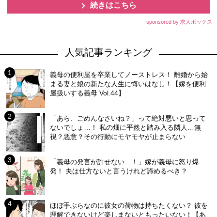
続きはこちら
sponsored by 求人ボックス
人気記事ランキング
義母の便利屋を卒業してノーストレス！ 離婚から始
まる妻と娘の新たな人生に悔いはなし！【嫁を便利
屋扱いする義母 Vol.44】
「あら、ごめんなさいね？」って絶対悪いと思って
ないでしょ…！ 私の畑に平然と踏み入る隣人…無
視？悪意？その行動にモヤモヤが止まらない
「義母の発言が許せない…！」嫁が義母に怒り爆
発！ 夫は仕方ないと言うけれど諦めるべき？
ほぼ手ぶらなのに彼女の荷物は持ちたくない？ 彼を
理解できないけど楽しまないともったいない！【あ