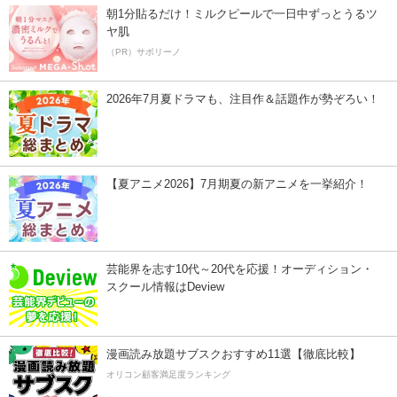
朝1分貼るだけ！ミルクピールで一日中ずっとうるツ
ヤ肌
（PR）サボリーノ
2026年7月夏ドラマも、注目作＆話題作が勢ぞろい！
【夏アニメ2026】7月期夏の新アニメを一挙紹介！
芸能界を志す10代～20代を応援！オーディション・
スクール情報はDeview
漫画読み放題サブスクおすすめ11選【徹底比較】
オリコン顧客満足度ランキング