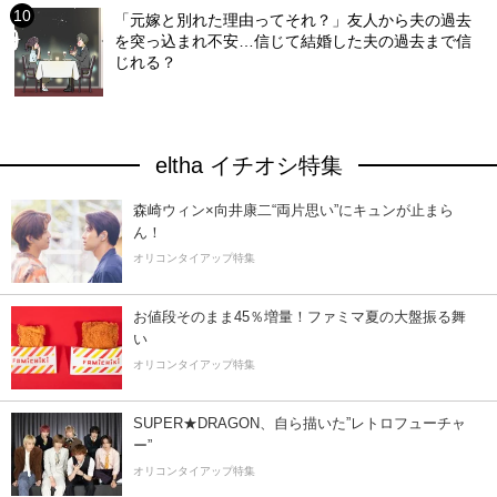
「元嫁と別れた理由ってそれ？」友人から夫の過去
を突っ込まれ不安…信じて結婚した夫の過去まで信
じれる？
eltha イチオシ特集
森崎ウィン×向井康二“両片思い”にキュンが止まら
ん！
オリコンタイアップ特集
お値段そのまま45％増量！ファミマ夏の大盤振る舞
い
オリコンタイアップ特集
SUPER★DRAGON、自ら描いた”レトロフューチャ
ー”
オリコンタイアップ特集