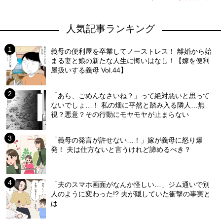
人気記事ランキング
義母の便利屋を卒業してノーストレス！ 離婚から始
まる妻と娘の新たな人生に悔いはなし！【嫁を便利
屋扱いする義母 Vol.44】
「あら、ごめんなさいね？」って絶対悪いと思って
ないでしょ…！ 私の畑に平然と踏み入る隣人…無
視？悪意？その行動にモヤモヤが止まらない
「義母の発言が許せない…！」嫁が義母に怒り爆
発！ 夫は仕方ないと言うけれど諦めるべき？
「夫のスマホ画面がなんか怪しい…」ジム通いで別
人のように変わった!? 夫が隠していた衝撃の事実と
は