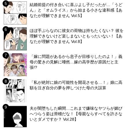
結婚前提の付き合いに喜ぶよし子だったが…「うど
ん」と「オムライス」から始まる小さな違和感【あ
なたが理解できません Vol.5】
ほぼ手ぶらなのに彼女の荷物は持ちたくない？ 彼を
理解できないけど楽しまないともったいない！【あ
なたが理解できません Vol.8】
「嫁に問題があるから息子が目移りしたのよ！」義
母の驚きの見解に唖然…嫁の高学歴が原因だと主
張!?
「私が絶対に娘の可能性を開花させる…！」娘に高
額を注ぎ自分の夢を押しつけた母の大誤算
夫が闇堕ちした瞬間…これまで嫌味なヤツらが媚び
へつらう姿は滑稽だな！【母親ならすべてを許さな
いとダメですか？ Vol.28】