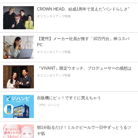
CROWN HEAD、結成1周年で見えた”バンドらしさ”
オリコンタイアップ特集
【驚愕】メーカー社員が推す「10万円台」神コスパ
PC
オリコンタイアップ特集
『VIVANT』限定ウオッチ、プロデューサーの感想は
オリコンタイアップ特集
自販機にピッ！ですぐに買えちゃう
（PR）ジハンピ
朝1分貼るだけ！ミルクピールで一日中ずっとうるツ
ヤ肌