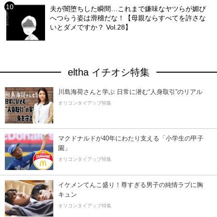
夫が闇堕ちした瞬間…これまで嫌味なヤツらが媚び
へつらう姿は滑稽だな！【母親ならすべてを許さな
いとダメですか？ Vol.28】
eltha イチオシ特集
川島海荷さんと学ぶ 日常に潜む“人身取引”のリアル
オリコンタイアップ特集
マクドナルドが40年にわたり支える「小学生の甲子
園」
オリコンタイアップ特集
イケメンてんこ盛り！尊すぎる男子の純情ラブに胸
キュン
オリコンタイアップ特集