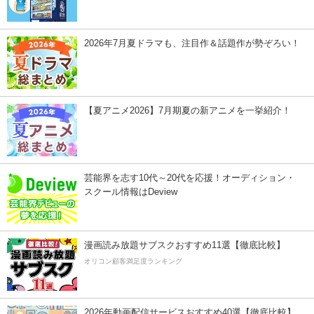
2026年7月夏ドラマも、注目作＆話題作が勢ぞろい！
【夏アニメ2026】7月期夏の新アニメを一挙紹介！
芸能界を志す10代～20代を応援！オーディション・
スクール情報はDeview
漫画読み放題サブスクおすすめ11選【徹底比較】
オリコン顧客満足度ランキング
2026年動画配信サービスおすすめ40選【徹底比較】