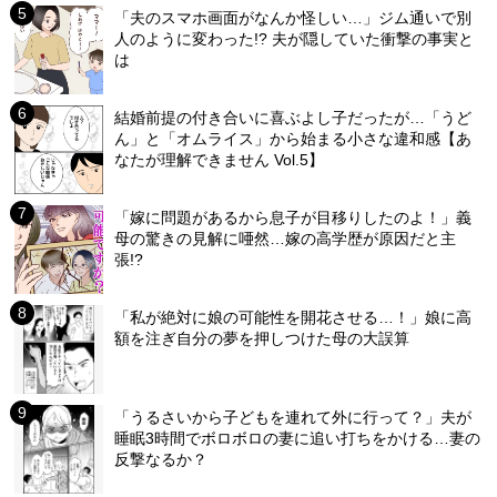
「夫のスマホ画面がなんか怪しい…」ジム通いで別
人のように変わった!? 夫が隠していた衝撃の事実と
は
結婚前提の付き合いに喜ぶよし子だったが…「うど
ん」と「オムライス」から始まる小さな違和感【あ
なたが理解できません Vol.5】
「嫁に問題があるから息子が目移りしたのよ！」義
母の驚きの見解に唖然…嫁の高学歴が原因だと主
張!?
「私が絶対に娘の可能性を開花させる…！」娘に高
額を注ぎ自分の夢を押しつけた母の大誤算
「うるさいから子どもを連れて外に行って？」夫が
睡眠3時間でボロボロの妻に追い打ちをかける…妻の
反撃なるか？