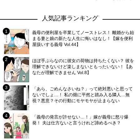
人気記事ランキング
義母の便利屋を卒業してノーストレス！ 離婚から始
まる妻と娘の新たな人生に悔いはなし！【嫁を便利
屋扱いする義母 Vol.44】
ほぼ手ぶらなのに彼女の荷物は持ちたくない？ 彼を
理解できないけど楽しまないともったいない！【あ
なたが理解できません Vol.8】
「あら、ごめんなさいね？」って絶対悪いと思って
ないでしょ…！ 私の畑に平然と踏み入る隣人…無
視？悪意？その行動にモヤモヤが止まらない
「義母の発言が許せない…！」嫁が義母に怒り爆
発！ 夫は仕方ないと言うけれど諦めるべき？