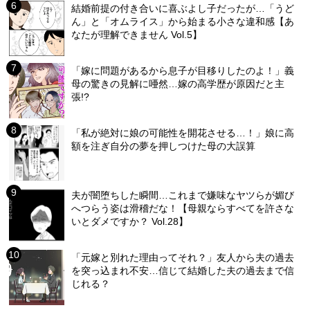
結婚前提の付き合いに喜ぶよし子だったが…「うど
ん」と「オムライス」から始まる小さな違和感【あ
なたが理解できません Vol.5】
「嫁に問題があるから息子が目移りしたのよ！」義
母の驚きの見解に唖然…嫁の高学歴が原因だと主
張!?
「私が絶対に娘の可能性を開花させる…！」娘に高
額を注ぎ自分の夢を押しつけた母の大誤算
夫が闇堕ちした瞬間…これまで嫌味なヤツらが媚び
へつらう姿は滑稽だな！【母親ならすべてを許さな
いとダメですか？ Vol.28】
「元嫁と別れた理由ってそれ？」友人から夫の過去
を突っ込まれ不安…信じて結婚した夫の過去まで信
じれる？