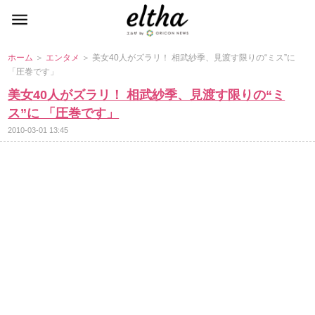
ホーム
＞
エンタメ
＞ 美女40人がズラリ！ 相武紗季、見渡す限りの“ミス”に
「圧巻です」
美女40人がズラリ！ 相武紗季、見渡す限りの“ミ
ス”に 「圧巻です」
2010-03-01 13:45