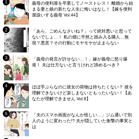
義母の便利屋を卒業してノーストレス！ 離婚から始
まる妻と娘の新たな人生に悔いはなし！【嫁を便利
屋扱いする義母 Vol.44】
「あら、ごめんなさいね？」って絶対悪いと思って
ないでしょ…！ 私の畑に平然と踏み入る隣人…無
視？悪意？その行動にモヤモヤが止まらない
「義母の発言が許せない…！」嫁が義母に怒り爆
発！ 夫は仕方ないと言うけれど諦めるべき？
ほぼ手ぶらなのに彼女の荷物は持ちたくない？ 彼を
理解できないけど楽しまないともったいない！【あ
なたが理解できません Vol.8】
「夫のスマホ画面がなんか怪しい…」ジム通いで別
人のように変わった!? 夫が隠していた衝撃の事実と
は