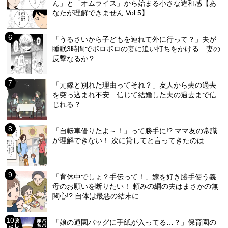
ん」と「オムライス」から始まる小さな違和感【あ
なたが理解できません Vol.5】
「うるさいから子どもを連れて外に行って？」夫が
睡眠3時間でボロボロの妻に追い打ちをかける…妻の
反撃なるか？
「元嫁と別れた理由ってそれ？」友人から夫の過去
を突っ込まれ不安…信じて結婚した夫の過去まで信
じれる？
「自転車借りたよ～！」って勝手に!? ママ友の常識
が理解できない！ 次に貸してと言ってきたのは…
「育休中でしょ？手伝って！」嫁を好き勝手使う義
母のお願いを断りたい！ 頼みの綱の夫はまさかの無
関心!? 自体は最悪の結末に…
「娘の通園バッグに手紙が入ってる…？」保育園の