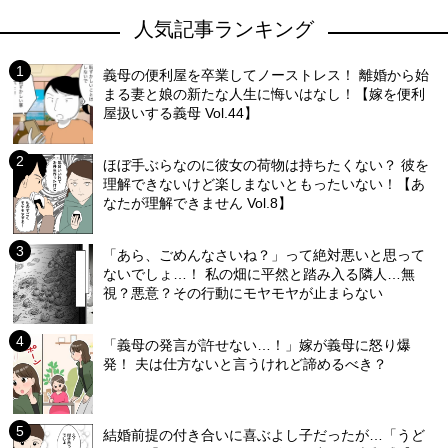
人気記事ランキング
義母の便利屋を卒業してノーストレス！ 離婚から始
まる妻と娘の新たな人生に悔いはなし！【嫁を便利
屋扱いする義母 Vol.44】
ほぼ手ぶらなのに彼女の荷物は持ちたくない？ 彼を
理解できないけど楽しまないともったいない！【あ
なたが理解できません Vol.8】
「あら、ごめんなさいね？」って絶対悪いと思って
ないでしょ…！ 私の畑に平然と踏み入る隣人…無
視？悪意？その行動にモヤモヤが止まらない
「義母の発言が許せない…！」嫁が義母に怒り爆
発！ 夫は仕方ないと言うけれど諦めるべき？
結婚前提の付き合いに喜ぶよし子だったが…「うど