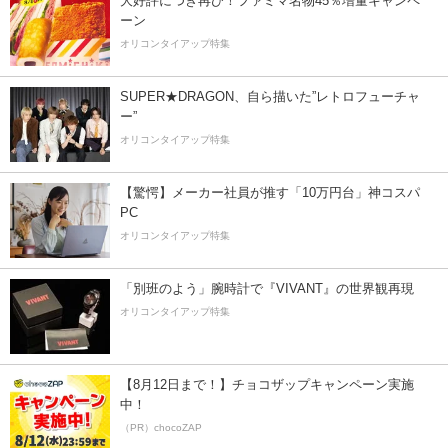
大好評につき再び！ファミマ名物45％増量キャンペ
ーン
オリコンタイアップ特集
SUPER★DRAGON、自ら描いた”レトロフューチャ
ー”
オリコンタイアップ特集
【驚愕】メーカー社員が推す「10万円台」神コスパ
PC
オリコンタイアップ特集
「別班のよう」腕時計で『VIVANT』の世界観再現
オリコンタイアップ特集
【8月12日まで！】チョコザップキャンペーン実施
中！
（PR）chocoZAP