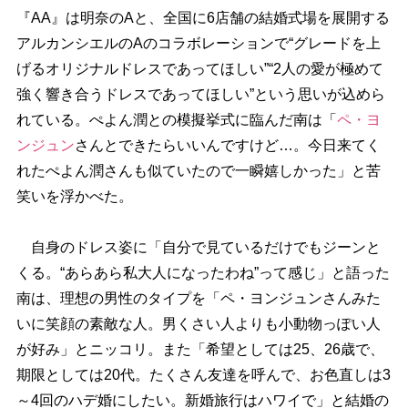
『AA』は明奈のAと、全国に6店舗の結婚式場を展開する
アルカンシエルのAのコラボレーションで“グレードを上
げるオリジナルドレスであってほしい”“2人の愛が極めて
強く響き合うドレスであってほしい”という思いが込めら
れている。ぺよん潤との模擬挙式に臨んだ南は「
ペ・ヨ
ンジュン
さんとできたらいいんですけど…。今日来てく
れたぺよん潤さんも似ていたので一瞬嬉しかった」と苦
笑いを浮かべた。
自身のドレス姿に「自分で見ているだけでもジーンと
くる。“あらあら私大人になったわね”って感じ」と語った
南は、理想の男性のタイプを「ペ・ヨンジュンさんみた
いに笑顔の素敵な人。男くさい人よりも小動物っぽい人
が好み」とニッコリ。また「希望としては25、26歳で、
期限としては20代。たくさん友達を呼んで、お色直しは3
～4回のハデ婚にしたい。新婚旅行はハワイで」と結婚の