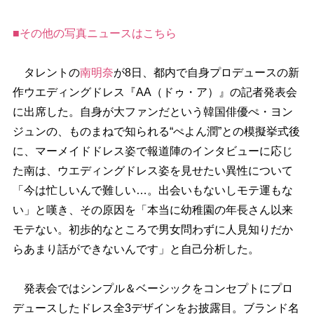
■その他の写真ニュースはこちら
タレントの
南明奈
が8日、都内で自身プロデュースの新
作ウエディングドレス『AA（ドゥ・ア）』の記者発表会
に出席した。自身が大ファンだという韓国俳優ぺ・ヨン
ジュンの、ものまねで知られる“ぺよん潤”との模擬挙式後
に、マーメイドドレス姿で報道陣のインタビューに応じ
た南は、ウエディングドレス姿を見せたい異性について
「今は忙しいんで難しい…。出会いもないしモテ運もな
い」と嘆き、その原因を「本当に幼稚園の年長さん以来
モテない。初歩的なところで男女問わずに人見知りだか
らあまり話ができないんです」と自己分析した。
発表会ではシンプル＆ベーシックをコンセプトにプロ
デュースしたドレス全3デザインをお披露目。ブランド名