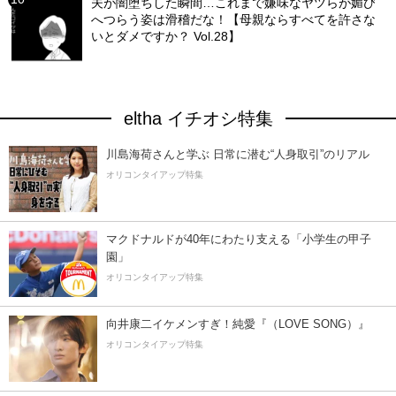
夫が闇堕ちした瞬間…これまで嫌味なヤツらが媚び
へつらう姿は滑稽だな！【母親ならすべてを許さな
いとダメですか？ Vol.28】
eltha イチオシ特集
川島海荷さんと学ぶ 日常に潜む“人身取引”のリアル
オリコンタイアップ特集
マクドナルドが40年にわたり支える「小学生の甲子
園」
オリコンタイアップ特集
向井康二イケメンすぎ！純愛『（LOVE SONG）』
オリコンタイアップ特集