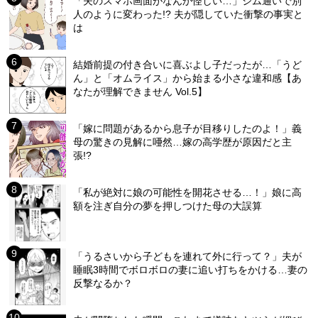
「夫のスマホ画面がなんか怪しい…」ジム通いで別
人のように変わった!? 夫が隠していた衝撃の事実と
は
結婚前提の付き合いに喜ぶよし子だったが…「うど
ん」と「オムライス」から始まる小さな違和感【あ
なたが理解できません Vol.5】
「嫁に問題があるから息子が目移りしたのよ！」義
母の驚きの見解に唖然…嫁の高学歴が原因だと主
張!?
「私が絶対に娘の可能性を開花させる…！」娘に高
額を注ぎ自分の夢を押しつけた母の大誤算
「うるさいから子どもを連れて外に行って？」夫が
睡眠3時間でボロボロの妻に追い打ちをかける…妻の
反撃なるか？