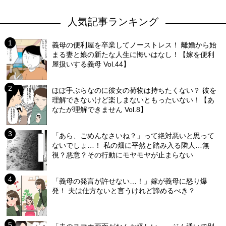
人気記事ランキング
義母の便利屋を卒業してノーストレス！ 離婚から始
まる妻と娘の新たな人生に悔いはなし！【嫁を便利
屋扱いする義母 Vol.44】
ほぼ手ぶらなのに彼女の荷物は持ちたくない？ 彼を
理解できないけど楽しまないともったいない！【あ
なたが理解できません Vol.8】
「あら、ごめんなさいね？」って絶対悪いと思って
ないでしょ…！ 私の畑に平然と踏み入る隣人…無
視？悪意？その行動にモヤモヤが止まらない
「義母の発言が許せない…！」嫁が義母に怒り爆
発！ 夫は仕方ないと言うけれど諦めるべき？