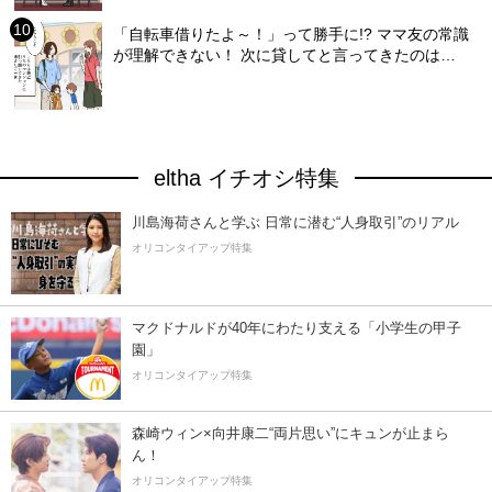
「自転車借りたよ～！」って勝手に!? ママ友の常識
が理解できない！ 次に貸してと言ってきたのは…
eltha イチオシ特集
川島海荷さんと学ぶ 日常に潜む“人身取引”のリアル
オリコンタイアップ特集
マクドナルドが40年にわたり支える「小学生の甲子
園」
オリコンタイアップ特集
森崎ウィン×向井康二“両片思い”にキュンが止まら
ん！
オリコンタイアップ特集