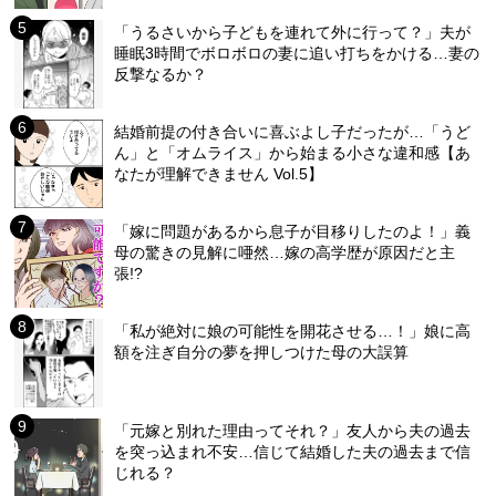
「うるさいから子どもを連れて外に行って？」夫が
睡眠3時間でボロボロの妻に追い打ちをかける…妻の
反撃なるか？
結婚前提の付き合いに喜ぶよし子だったが…「うど
ん」と「オムライス」から始まる小さな違和感【あ
なたが理解できません Vol.5】
「嫁に問題があるから息子が目移りしたのよ！」義
母の驚きの見解に唖然…嫁の高学歴が原因だと主
張!?
「私が絶対に娘の可能性を開花させる…！」娘に高
額を注ぎ自分の夢を押しつけた母の大誤算
「元嫁と別れた理由ってそれ？」友人から夫の過去
を突っ込まれ不安…信じて結婚した夫の過去まで信
じれる？