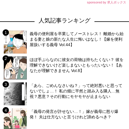
sponsored by 求人ボックス
人気記事ランキング
義母の便利屋を卒業してノーストレス！ 離婚から始
まる妻と娘の新たな人生に悔いはなし！【嫁を便利
屋扱いする義母 Vol.44】
ほぼ手ぶらなのに彼女の荷物は持ちたくない？ 彼を
理解できないけど楽しまないともったいない！【あ
なたが理解できません Vol.8】
「あら、ごめんなさいね？」って絶対悪いと思って
ないでしょ…！ 私の畑に平然と踏み入る隣人…無
視？悪意？その行動にモヤモヤが止まらない
「義母の発言が許せない…！」嫁が義母に怒り爆
発！ 夫は仕方ないと言うけれど諦めるべき？