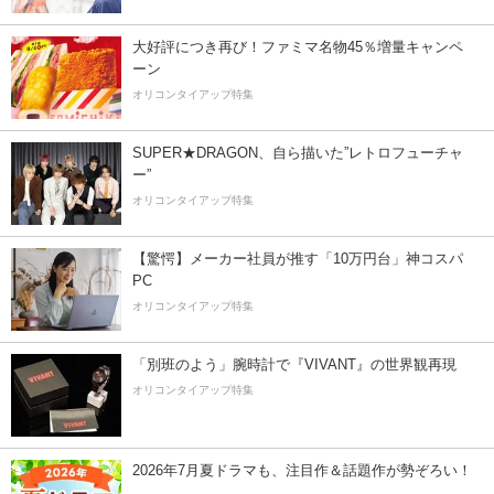
大好評につき再び！ファミマ名物45％増量キャンペ
ーン
オリコンタイアップ特集
SUPER★DRAGON、自ら描いた”レトロフューチャ
ー”
オリコンタイアップ特集
【驚愕】メーカー社員が推す「10万円台」神コスパ
PC
オリコンタイアップ特集
「別班のよう」腕時計で『VIVANT』の世界観再現
オリコンタイアップ特集
2026年7月夏ドラマも、注目作＆話題作が勢ぞろい！