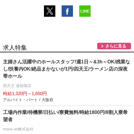
さらに見る
求人特集
主婦さん活躍中のホールスタッフ!週1日～&3h～OK/残業な
し/扶養内OK/絶品まかないが1円/四天王/ラーメン店の深夜
帯ホール
四天王 道頓堀店
時給1,320円～1,650円
アルバイト・パート / 大阪府
工場内作業/待機寮/日払い/寮費無料/時給1800円/8割入寮希
望者
move on株式会社