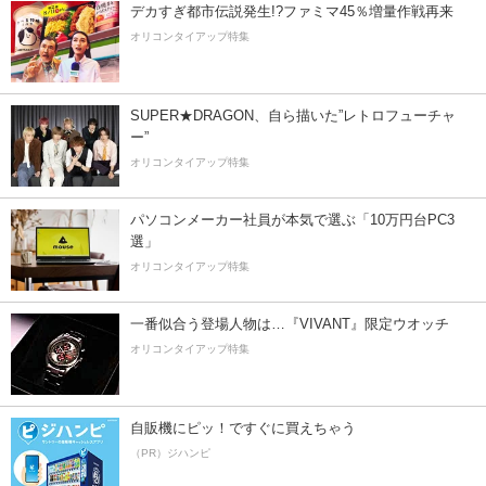
デカすぎ都市伝説発生!?ファミマ45％増量作戦再来
オリコンタイアップ特集
SUPER★DRAGON、自ら描いた”レトロフューチャ
ー”
オリコンタイアップ特集
パソコンメーカー社員が本気で選ぶ「10万円台PC3
選」
オリコンタイアップ特集
一番似合う登場人物は…『VIVANT』限定ウオッチ
オリコンタイアップ特集
自販機にピッ！ですぐに買えちゃう
（PR）ジハンピ