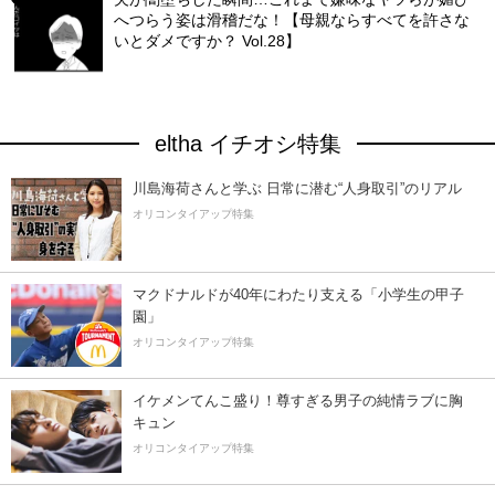
へつらう姿は滑稽だな！【母親ならすべてを許さな
いとダメですか？ Vol.28】
eltha イチオシ特集
川島海荷さんと学ぶ 日常に潜む“人身取引”のリアル
オリコンタイアップ特集
マクドナルドが40年にわたり支える「小学生の甲子
園」
オリコンタイアップ特集
イケメンてんこ盛り！尊すぎる男子の純情ラブに胸
キュン
オリコンタイアップ特集