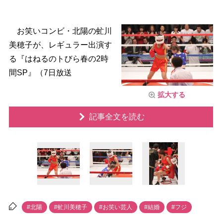
お笑いコンビ・北陽の虻川
美穂子が、レギュラー出演す
る『はねるのトびら春の2時
間SP』（7日放送
拡大する
記事全文を読む
#北陽
#虻川美穂子
#お笑い芸人
#結婚
#フジ