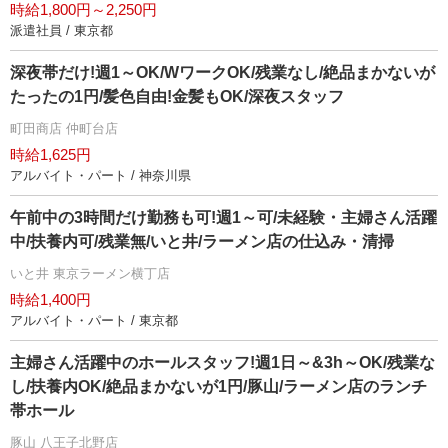
時給1,800円～2,250円
派遣社員 / 東京都
深夜帯だけ!週1～OK/WワークOK/残業なし/絶品まかないが
たったの1円/髪色自由!金髪もOK/深夜スタッフ
町田商店 仲町台店
時給1,625円
アルバイト・パート / 神奈川県
午前中の3時間だけ勤務も可!週1～可/未経験・主婦さん活躍
中/扶養内可/残業無/いと井/ラーメン店の仕込み・清掃
いと井 東京ラーメン横丁店
時給1,400円
アルバイト・パート / 東京都
主婦さん活躍中のホールスタッフ!週1日～&3h～OK/残業な
し/扶養内OK/絶品まかないが1円/豚山/ラーメン店のランチ
帯ホール
豚山 八王子北野店