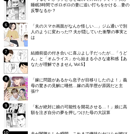
睡眠3時間でボロボロの妻に追い打ちをかける…妻の
反撃なるか？
「夫のスマホ画面がなんか怪しい…」ジム通いで別
人のように変わった!? 夫が隠していた衝撃の事実と
は
結婚前提の付き合いに喜ぶよし子だったが…「うど
ん」と「オムライス」から始まる小さな違和感【あ
なたが理解できません Vol.5】
「嫁に問題があるから息子が目移りしたのよ！」義
母の驚きの見解に唖然…嫁の高学歴が原因だと主
張!?
「私が絶対に娘の可能性を開花させる…！」娘に高
額を注ぎ自分の夢を押しつけた母の大誤算
夫が闇堕ちした瞬間…これまで嫌味なヤツらが媚び