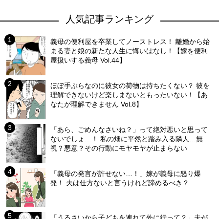
人気記事ランキング
義母の便利屋を卒業してノーストレス！ 離婚から始
まる妻と娘の新たな人生に悔いはなし！【嫁を便利
屋扱いする義母 Vol.44】
ほぼ手ぶらなのに彼女の荷物は持ちたくない？ 彼を
理解できないけど楽しまないともったいない！【あ
なたが理解できません Vol.8】
「あら、ごめんなさいね？」って絶対悪いと思って
ないでしょ…！ 私の畑に平然と踏み入る隣人…無
視？悪意？その行動にモヤモヤが止まらない
「義母の発言が許せない…！」嫁が義母に怒り爆
発！ 夫は仕方ないと言うけれど諦めるべき？
「うるさいから子どもを連れて外に行って？」夫が