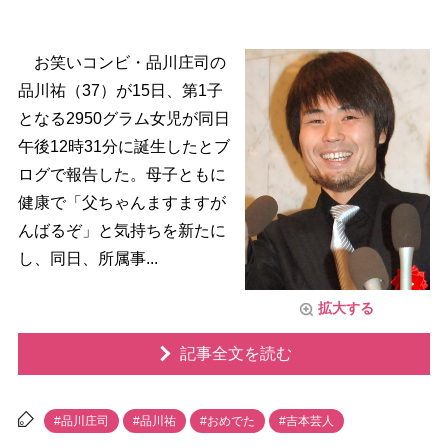
お笑いコンビ・品川庄司の
品川祐（37）が15日、第1子
となる2950グラム女児が同日
午後12時31分に誕生したとブ
ログで報告した。母子ともに
健康で「父ちゃんますますが
んばるぞ」と気持ちを新たに
し、同日、所属事...
拡大する
記事全文を読む
#品川庄司
#品川祐
#おめでた
#吉本芸人