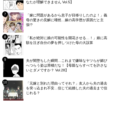
なたが理解できません Vol.5】
「嫁に問題があるから息子が目移りしたのよ！」義
母の驚きの見解に唖然…嫁の高学歴が原因だと主
張!?
「私が絶対に娘の可能性を開花させる…！」娘に高
額を注ぎ自分の夢を押しつけた母の大誤算
夫が闇堕ちした瞬間…これまで嫌味なヤツらが媚び
へつらう姿は滑稽だな！【母親ならすべてを許さな
いとダメですか？ Vol.28】
「元嫁と別れた理由ってそれ？」友人から夫の過去
を突っ込まれ不安…信じて結婚した夫の過去まで信
じれる？