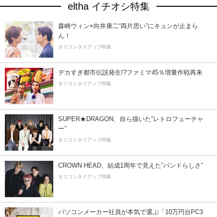
eltha イチオシ特集
森崎ウィン×向井康二“両片思い”にキュンが止まら
ん！
オリコンタイアップ特集
デカすぎ都市伝説発生!?ファミマ45％増量作戦再来
オリコンタイアップ特集
SUPER★DRAGON、自ら描いた”レトロフューチャ
ー”
オリコンタイアップ特集
CROWN HEAD、結成1周年で見えた”バンドらしさ”
オリコンタイアップ特集
パソコンメーカー社員が本気で選ぶ「10万円台PC3