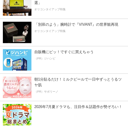
選」
オリコンタイアップ特集
「別班のよう」腕時計で『VIVANT』の世界観再現
オリコンタイアップ特集
自販機にピッ！ですぐに買えちゃう
（PR）ジハンピ
朝1分貼るだけ！ミルクピールで一日中ずっとうるツ
ヤ肌
（PR）サボリーノ
2026年7月夏ドラマも、注目作＆話題作が勢ぞろい！