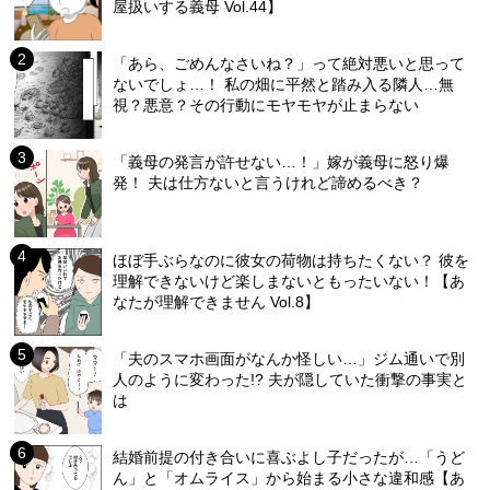
屋扱いする義母 Vol.44】
「あら、ごめんなさいね？」って絶対悪いと思って
ないでしょ…！ 私の畑に平然と踏み入る隣人…無
視？悪意？その行動にモヤモヤが止まらない
「義母の発言が許せない…！」嫁が義母に怒り爆
発！ 夫は仕方ないと言うけれど諦めるべき？
ほぼ手ぶらなのに彼女の荷物は持ちたくない？ 彼を
理解できないけど楽しまないともったいない！【あ
なたが理解できません Vol.8】
「夫のスマホ画面がなんか怪しい…」ジム通いで別
人のように変わった!? 夫が隠していた衝撃の事実と
は
結婚前提の付き合いに喜ぶよし子だったが…「うど
ん」と「オムライス」から始まる小さな違和感【あ