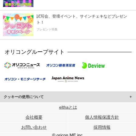
試写会、登壇イベント、サインチェキなどプレゼン
ト！
プレゼント特集
オリコングループサイト
クッキーの使用について
このサイトでは Cookie を使用して、ユーザーに合わせたコンテンツや広告の
elthaとは
表示、ソーシャル メディア機能の提供、広告の表示回数やクリック数の測定を
会社概要
個人情報保護方針
行っています。
また、ユーザーによるサイトの利用状況についても情報を収集し、ソーシャル
お問い合わせ
採用情報
メディアや広告配信、データ解析の各パートナーに提供しています。
各パートナーは、この情報とユーザーが各パートナーに提供した他の情報や、
© oricon ME inc.