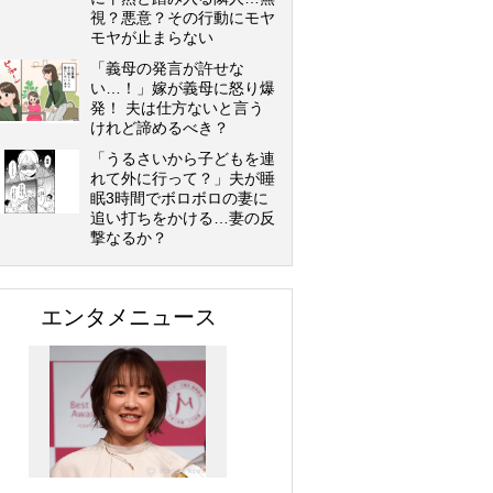
視？悪意？その行動にモヤ
モヤが止まらない
「義母の発言が許せな
い…！」嫁が義母に怒り爆
発！ 夫は仕方ないと言う
けれど諦めるべき？
「うるさいから子どもを連
れて外に行って？」夫が睡
眠3時間でボロボロの妻に
追い打ちをかける…妻の反
撃なるか？
エンタメニュース