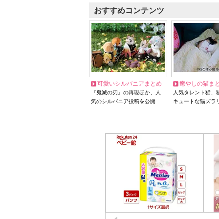
おすすめコンテンツ
可愛いシルバニアまとめ
癒やしの猫ま
『鬼滅の刃』の再現ほか、人
人気タレント猫、
気のシルバニア投稿を公開
キュートな猫ズラ