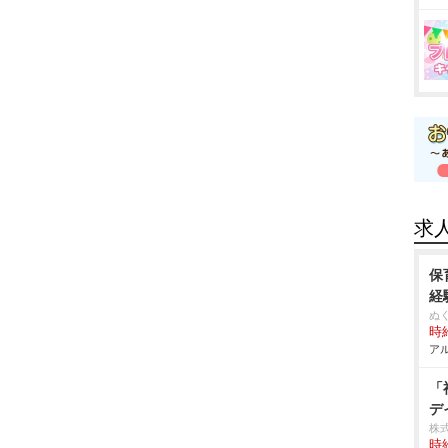
求
保
経
ぬ
時給
アル
「
デ
株
時給