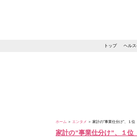
トップ
ヘルス
メイク・コスメ・スキ
ホーム
＞
エンタメ
＞ 家計の”事業仕分け”、１
家計の”事業仕分け”、１位