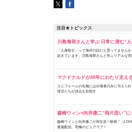
注目★トピックス
川島海荷さんと学ぶ 日常に潜む“人
「人身取引」って海外の話だと思ってませんか
起きています。川島海荷さんと学ぶリアルな実
マクドナルドが40年にわたり支え
ユニフォームの右袖には出場者のみに与えられ
球児たちが頂点を目指す
森崎ウィン×向井康二“両片思い”
森崎ウィンと向井康二がW主演！映画『（LOVE S
最速配信。究極のピュアラブ！