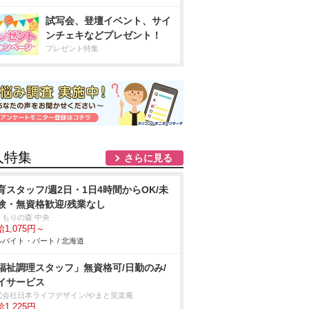
試写会、登壇イベント、サイ
ンチェキなどプレゼント！
プレゼント特集
人特集
さらに見る
育スタッフ/週2日・1日4時間からOK/未
験・無資格歓迎/残業なし
くもりの森 中央
1,075円～
バイト・パート / 北海道
福祉調理スタッフ」無資格可/日勤のみ/
イサービス
式会社日本ライフデザイン/やまと笑楽庵
1,225円