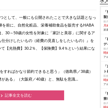
求
「
製
つとして、一般にも公開されたことで大きな話題となっ
株
2弾を前に、自然化粧品、栄養補助食品を販売するHABA
月給
派遣
、30～59歳の女性を対象に「家計と美容」に関するア
「
も仕分けしたいもの（経費の見直しをしたいもの）』を
デ
いて【光熱費】30.2％、【保険費】9.4％という結果にな
株
時給
アル
「
をすればかなり節約できると思う」（徳島県／38歳）
ト
医
ある」（大阪府／40歳）と、無駄を意識...
時給
アル
「
記事全文を読む
寮
株
時給