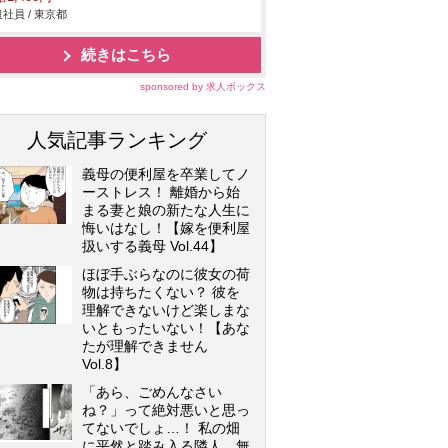
社員 / 東京都
続きはこちら
sponsored by 求人ボックス
人気記事ランキング
義母の便利屋を卒業してノ
ーストレス！ 離婚から始
まる妻と娘の新たな人生に
悔いはなし！【嫁を便利屋
扱いする義母 Vol.44】
ほぼ手ぶらなのに彼女の荷
物は持ちたくない？ 彼を
理解できないけど楽しまな
いともったいない！【あな
たが理解できません
Vol.8】
「あら、ごめんなさい
ね？」って絶対悪いと思っ
てないでしょ…！ 私の畑
に平然と踏み入る隣人…無