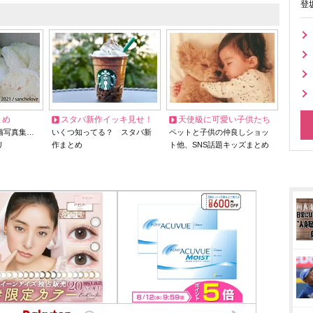
登
とめ
スタバ新作イッキ見せ！
天使級に可愛い子供たち
猫写真集…
いくつ知ってる？ スタバ新
ペットと子供の仲良しショッ
リ
作まとめ
ト他、SNS話題キッズまとめ