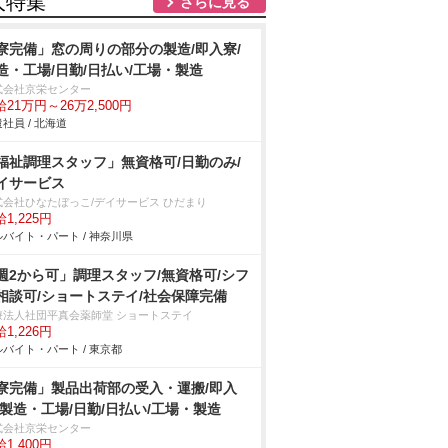
人特集
さらに見る
寮完備」窓の周りの部分の製造/即入寮/
造・工場/日勤/日払い/工場・製造
式会社京栄センター
21万円～26万2,500円
社員 / 北海道
福祉調理スタッフ」無資格可/日勤のみ/
イサービス
式会社ひなたぼっこ/デイサービス ひだまり
1,225円
バイト・パート / 神奈川県
週2から可」調理スタッフ/無資格可/シフ
相談可/ショートステイ/社会保障完備
療法人社団平真会薬師堂 ショートステイ
1,226円
バイト・パート / 東京都
寮完備」製品出荷部の受入・運搬/即入
/製造・工場/日勤/日払い/工場・製造
式会社京栄センター
1,400円