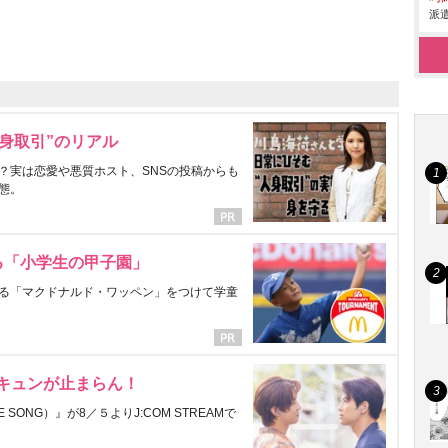
派遣
身取引”のリアル
？実は恋愛や悪質ホスト、SNSの投稿からも
態。
る「小学生の甲子園」
る「マクドナルド・ワッペン」をつけて学童
にキュンが止まらん！
ONG）』が8／５よりJ:COM STREAMで