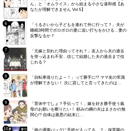
ん」と「オムライス」から始まる小さな違和感【あ
なたが理解できません Vol.5】
「うるさいから子どもを連れて外に行って？」夫が
睡眠3時間でボロボロの妻に追い打ちをかける…妻の
反撃なるか？
「元嫁と別れた理由ってそれ？」友人から夫の過去
を突っ込まれ不安…信じて結婚した夫の過去まで信
じれる？
「自転車借りたよ～！」って勝手に!? ママ友の常識
が理解できない！ 次に貸してと言ってきたのは…
「育休中でしょ？手伝って！」嫁を好き勝手使う義
母のお願いを断りたい！ 頼みの綱の夫はまさかの無
関心!? 自体は最悪の結末に…
「娘の通園バッグに手紙が入ってる…？」保育園の