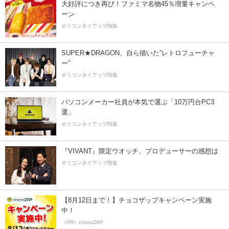
大好評につき再び！ファミマ名物45％増量キャンペ
ーン
オリコンタイアップ特集
SUPER★DRAGON、自ら描いた”レトロフューチャ
ー”
オリコンタイアップ特集
パソコンメーカー社員が本気で選ぶ「10万円台PC3
選」
オリコンタイアップ特集
『VIVANT』限定ウオッチ、プロデューサーの感想は
オリコンタイアップ特集
【8月12日まで！】チョコザップキャンペーン実施
中！
（PR）chocoZAP