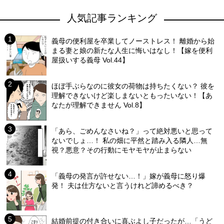
人気記事ランキング
義母の便利屋を卒業してノーストレス！ 離婚から始
まる妻と娘の新たな人生に悔いはなし！【嫁を便利
屋扱いする義母 Vol.44】
ほぼ手ぶらなのに彼女の荷物は持ちたくない？ 彼を
理解できないけど楽しまないともったいない！【あ
なたが理解できません Vol.8】
「あら、ごめんなさいね？」って絶対悪いと思って
ないでしょ…！ 私の畑に平然と踏み入る隣人…無
視？悪意？その行動にモヤモヤが止まらない
「義母の発言が許せない…！」嫁が義母に怒り爆
発！ 夫は仕方ないと言うけれど諦めるべき？
結婚前提の付き合いに喜ぶよし子だったが…「うど