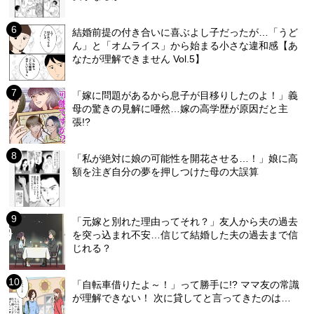
結婚前提の付き合いに喜ぶよし子だったが…「うど
ん」と「オムライス」から始まる小さな違和感【あ
なたが理解できません Vol.5】
「嫁に問題があるから息子が目移りしたのよ！」義
母の驚きの見解に唖然…嫁の高学歴が原因だと主
張!?
「私が絶対に娘の可能性を開花させる…！」娘に高
額を注ぎ自分の夢を押しつけた母の大誤算
「元嫁と別れた理由ってそれ？」友人から夫の過去
を突っ込まれ不安…信じて結婚した夫の過去まで信
じれる？
「自転車借りたよ～！」って勝手に!? ママ友の常識
が理解できない！ 次に貸してと言ってきたのは…