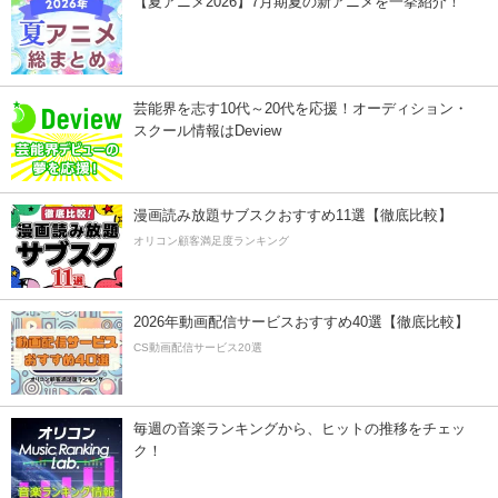
【夏アニメ2026】7月期夏の新アニメを一挙紹介！
芸能界を志す10代～20代を応援！オーディション・
スクール情報はDeview
漫画読み放題サブスクおすすめ11選【徹底比較】
オリコン顧客満足度ランキング
2026年動画配信サービスおすすめ40選【徹底比較】
CS動画配信サービス20選
毎週の音楽ランキングから、ヒットの推移をチェッ
ク！