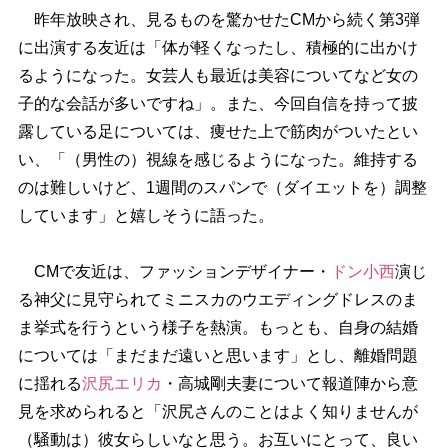
昨年放映され、見るものを驚かせたCMから続く第3弾
に出演する友近は「体が軽くなったし、積極的に出かけ
るようになった。女芸人も最近は美容についてなど女の
子的な会話が多いですね」。また、今回自信を持って披
露している足については、痩せた上で筋肉がついたとい
い、「（男性の）視線を感じるようになった。維持する
のは難しいけど、1週間のスパンで（ダイエットを）調整
しています」と嬉しそうに語った。
CMで友近は、ファッションデザイナー・
ドン小西
演じ
る神父に見守られてミニスカのウエディングドレスのま
ま挙式を行うという様子を熱演。もっとも、自身の結婚
については「まだまだ遠いと思います」とし、離婚問題
に揺れる
沢尻エリカ
・高城剛夫妻について報道陣から意
見を求められると「沢尻さんのことはよく知りませんが
（騒動は）彼女らしいなと思う。お互いにとって、良い