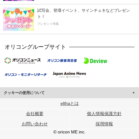
試写会、登壇イベント、サインチェキなどプレゼン
ト！
プレゼント特集
オリコングループサイト
クッキーの使用について
このサイトでは Cookie を使用して、ユーザーに合わせたコンテンツや広告の
elthaとは
表示、ソーシャル メディア機能の提供、広告の表示回数やクリック数の測定を
会社概要
個人情報保護方針
行っています。
また、ユーザーによるサイトの利用状況についても情報を収集し、ソーシャル
お問い合わせ
採用情報
メディアや広告配信、データ解析の各パートナーに提供しています。
各パートナーは、この情報とユーザーが各パートナーに提供した他の情報や、
© oricon ME inc.
ユーザーが各パートナーのサービスを使用したときに収集した他の情報を組み