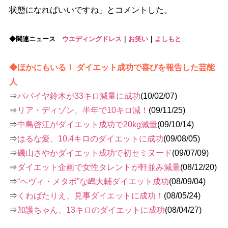
状態になればいいですね」とコメントした。
◆関連ニュース
ウエディングドレス
｜
お笑い
｜
よしもと
◆ほかにもいる！ ダイエット成功で喜びを報告した芸能
人
⇒
パパイヤ鈴木が33キロ減量に成功
(10/02/07)
⇒
リア・ディゾン、半年で10キロ減！
(09/11/25)
⇒
中島啓江がダイエット成功で20kg減量
(09/10/14)
⇒
はるな愛、10.4キロのダイエットに成功
(09/08/05)
⇒
磯山さやかダイエット成功で初セミヌード
(09/07/09)
⇒
ダイエット企画で女性タレントが軒並み減量
(08/12/20)
⇒
“ヘヴィ・メタボ”な嶋大輔ダイエット成功
(08/09/04)
⇒
くわばたりえ、見事ダイエットに成功！
(08/05/24)
⇒
加護ちゃん、13キロのダイエットに成功
(08/04/27)