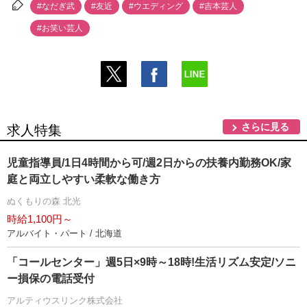
#なだぎ武
#友近
#ウエディング
#吉本芸人
#お笑い芸人
さらに見る
求人特集
児童指導員/1日4時間から可/週2日からの扶養内勤務OK/家
庭と両立しやすい柔軟な働き方
ぬくもりの森 北光
時給1,100円～
アルバイト・パート / 北海道
「コールセンター」週5日×9時～18時!生活リズム安定/ソニ
ー損保の電話受付
アルティウスリンク株式会社