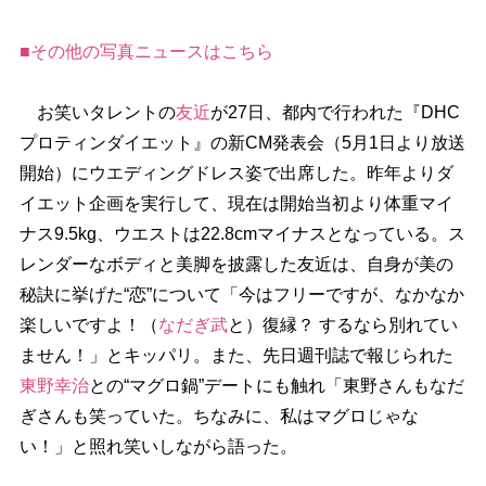
■その他の写真ニュースはこちら
お笑いタレントの
友近
が27日、都内で行われた『DHC
プロティンダイエット』の新CM発表会（5月1日より放送
開始）にウエディングドレス姿で出席した。昨年よりダ
イエット企画を実行して、現在は開始当初より体重マイ
ナス9.5kg、ウエストは22.8cmマイナスとなっている。ス
レンダーなボディと美脚を披露した友近は、自身が美の
秘訣に挙げた“恋”について「今はフリーですが、なかなか
楽しいですよ！（
なだぎ武
と）復縁？ するなら別れてい
ません！」とキッパリ。また、先日週刊誌で報じられた
東野幸治
との“マグロ鍋”デートにも触れ「東野さんもなだ
ぎさんも笑っていた。ちなみに、私はマグロじゃな
い！」と照れ笑いしながら語った。