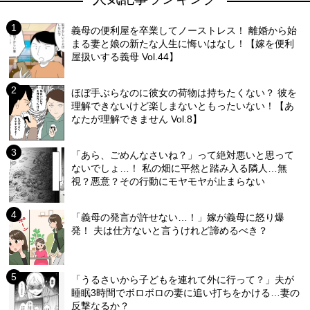
義母の便利屋を卒業してノーストレス！ 離婚から始
まる妻と娘の新たな人生に悔いはなし！【嫁を便利
屋扱いする義母 Vol.44】
ほぼ手ぶらなのに彼女の荷物は持ちたくない？ 彼を
理解できないけど楽しまないともったいない！【あ
なたが理解できません Vol.8】
「あら、ごめんなさいね？」って絶対悪いと思って
ないでしょ…！ 私の畑に平然と踏み入る隣人…無
視？悪意？その行動にモヤモヤが止まらない
「義母の発言が許せない…！」嫁が義母に怒り爆
発！ 夫は仕方ないと言うけれど諦めるべき？
「うるさいから子どもを連れて外に行って？」夫が
睡眠3時間でボロボロの妻に追い打ちをかける…妻の
反撃なるか？