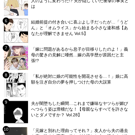
人のように変わった!? 夫が隠していた衝撃の事実と
は
結婚前提の付き合いに喜ぶよし子だったが…「うど
ん」と「オムライス」から始まる小さな違和感【あ
なたが理解できません Vol.5】
「嫁に問題があるから息子が目移りしたのよ！」義
母の驚きの見解に唖然…嫁の高学歴が原因だと主
張!?
「私が絶対に娘の可能性を開花させる…！」娘に高
額を注ぎ自分の夢を押しつけた母の大誤算
夫が闇堕ちした瞬間…これまで嫌味なヤツらが媚び
へつらう姿は滑稽だな！【母親ならすべてを許さな
いとダメですか？ Vol.28】
「元嫁と別れた理由ってそれ？」友人から夫の過去