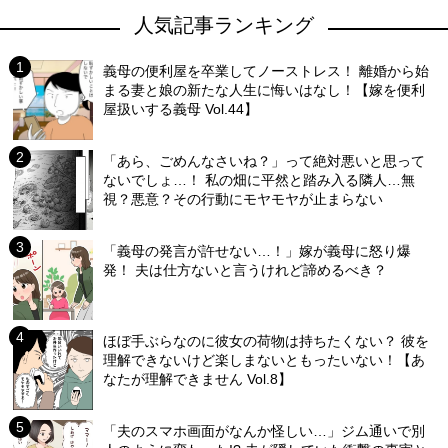
人気記事ランキング
義母の便利屋を卒業してノーストレス！ 離婚から始
まる妻と娘の新たな人生に悔いはなし！【嫁を便利
屋扱いする義母 Vol.44】
「あら、ごめんなさいね？」って絶対悪いと思って
ないでしょ…！ 私の畑に平然と踏み入る隣人…無
視？悪意？その行動にモヤモヤが止まらない
「義母の発言が許せない…！」嫁が義母に怒り爆
発！ 夫は仕方ないと言うけれど諦めるべき？
ほぼ手ぶらなのに彼女の荷物は持ちたくない？ 彼を
理解できないけど楽しまないともったいない！【あ
なたが理解できません Vol.8】
「夫のスマホ画面がなんか怪しい…」ジム通いで別