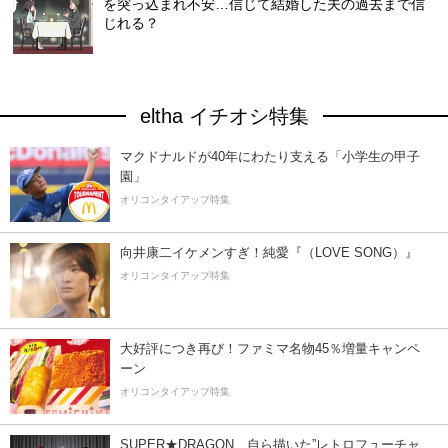
を突っ込まれ不安…信じて結婚した夫の過去まで信
じれる？
eltha イチオシ特集
マクドナルドが40年にわたり支える「小学生の甲子
園」
オリコンタイアップ特集
向井康二イケメンすぎ！純愛『（LOVE SONG）』
オリコンタイアップ特集
大好評につき再び！ファミマ名物45％増量キャンペ
ーン
オリコンタイアップ特集
SUPER★DRAGON、自ら描いた”レトロフューチャ