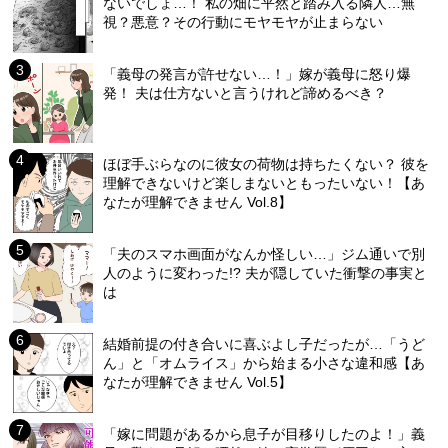
ないでしょ…！ 私の畑に平然と踏み入る隣人…無
視？悪意？その行動にモヤモヤが止まらない
「義母の発言が許せない…！」嫁が義母に怒り爆
発！ 夫は仕方ないと言うけれど諦めるべき？
ほぼ手ぶらなのに彼女の荷物は持ちたくない？ 彼を
理解できないけど楽しまないともったいない！【あ
なたが理解できません Vol.8】
「夫のスマホ画面がなんか怪しい…」ジム通いで別
人のように変わった!? 夫が隠していた衝撃の事実と
は
結婚前提の付き合いに喜ぶよし子だったが…「うど
ん」と「オムライス」から始まる小さな違和感【あ
なたが理解できません Vol.5】
「嫁に問題があるから息子が目移りしたのよ！」義