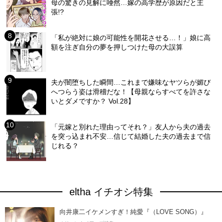
母の驚きの見解に唖然…嫁の高学歴が原因だと主
張!?
「私が絶対に娘の可能性を開花させる…！」娘に高
額を注ぎ自分の夢を押しつけた母の大誤算
夫が闇堕ちした瞬間…これまで嫌味なヤツらが媚び
へつらう姿は滑稽だな！【母親ならすべてを許さな
いとダメですか？ Vol.28】
「元嫁と別れた理由ってそれ？」友人から夫の過去
を突っ込まれ不安…信じて結婚した夫の過去まで信
じれる？
eltha イチオシ特集
向井康二イケメンすぎ！純愛『（LOVE SONG）』