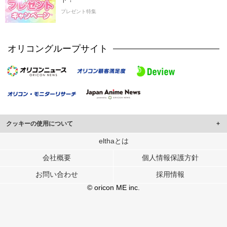
プレゼント特集
オリコングループサイト
クッキーの使用について
このサイトでは Cookie を使用して、ユーザーに合わせたコンテンツや広告の
elthaとは
表示、ソーシャル メディア機能の提供、広告の表示回数やクリック数の測定を
会社概要
個人情報保護方針
行っています。
また、ユーザーによるサイトの利用状況についても情報を収集し、ソーシャル
お問い合わせ
採用情報
メディアや広告配信、データ解析の各パートナーに提供しています。
各パートナーは、この情報とユーザーが各パートナーに提供した他の情報や、
© oricon ME inc.
ユーザーが各パートナーのサービスを使用したときに収集した他の情報を組み
合わせて使用することがあります。