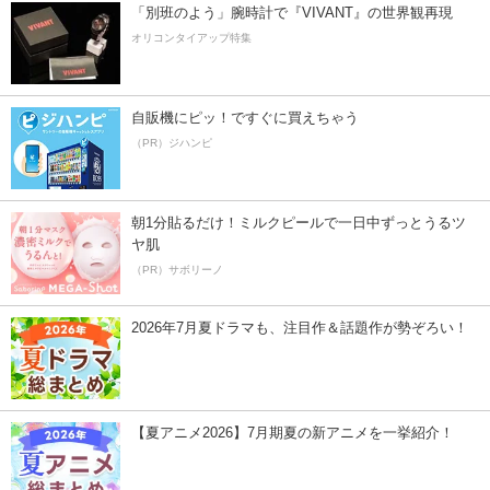
「別班のよう」腕時計で『VIVANT』の世界観再現
オリコンタイアップ特集
自販機にピッ！ですぐに買えちゃう
（PR）ジハンピ
朝1分貼るだけ！ミルクピールで一日中ずっとうるツ
ヤ肌
（PR）サボリーノ
2026年7月夏ドラマも、注目作＆話題作が勢ぞろい！
【夏アニメ2026】7月期夏の新アニメを一挙紹介！