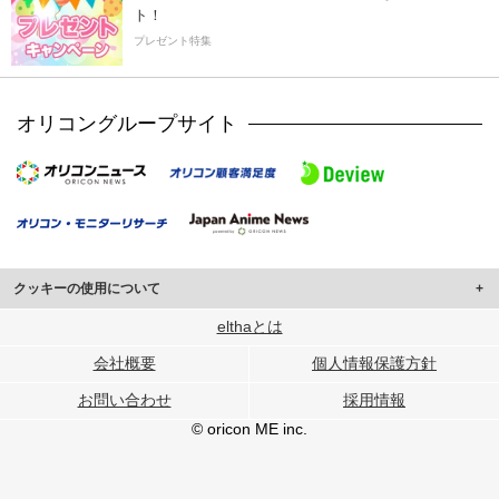
ト！
プレゼント特集
オリコングループサイト
クッキーの使用について
このサイトでは Cookie を使用して、ユーザーに合わせたコンテンツや広告の
elthaとは
表示、ソーシャル メディア機能の提供、広告の表示回数やクリック数の測定を
会社概要
個人情報保護方針
行っています。
また、ユーザーによるサイトの利用状況についても情報を収集し、ソーシャル
お問い合わせ
採用情報
メディアや広告配信、データ解析の各パートナーに提供しています。
各パートナーは、この情報とユーザーが各パートナーに提供した他の情報や、
© oricon ME inc.
ユーザーが各パートナーのサービスを使用したときに収集した他の情報を組み
合わせて使用することがあります。