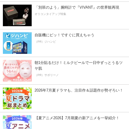
「別班のよう」腕時計で『VIVANT』の世界観再現
オリコンタイアップ特集
自販機にピッ！ですぐに買えちゃう
（PR）ジハンピ
朝1分貼るだけ！ミルクピールで一日中ずっとうるツ
ヤ肌
（PR）サボリーノ
2026年7月夏ドラマも、注目作＆話題作が勢ぞろい！
【夏アニメ2026】7月期夏の新アニメを一挙紹介！