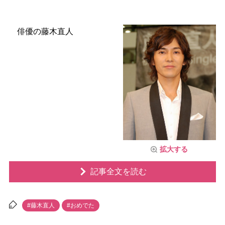
俳優の藤木直人
拡大する
記事全文を読む
#藤木直人
#おめでた