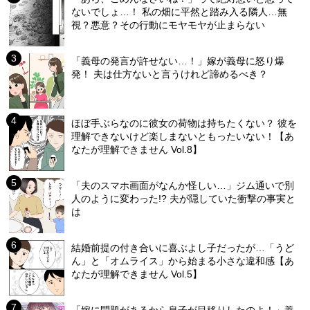
ないでしょ…！ 私の畑に平然と踏み入る隣人…無
視？悪意？その行動にモヤモヤが止まらない
「義母の発言が許せない…！」嫁が義母に怒り爆
発！ 夫は仕方ないと言うけれど諦めるべき？
ほぼ手ぶらなのに彼女の荷物は持ちたくない？ 彼を
理解できないけど楽しまないともったいない！【あ
なたが理解できません Vol.8】
「夫のスマホ画面がなんか怪しい…」ジム通いで別
人のように変わった!? 夫が隠していた衝撃の事実と
は
結婚前提の付き合いに喜ぶよし子だったが…「うど
ん」と「オムライス」から始まる小さな違和感【あ
なたが理解できません Vol.5】