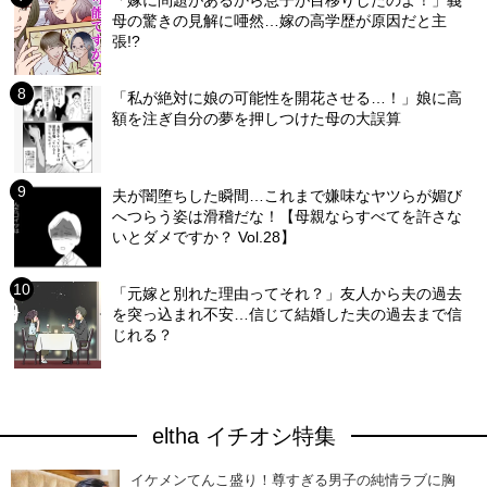
「嫁に問題があるから息子が目移りしたのよ！」義
母の驚きの見解に唖然…嫁の高学歴が原因だと主
張!?
「私が絶対に娘の可能性を開花させる…！」娘に高
額を注ぎ自分の夢を押しつけた母の大誤算
夫が闇堕ちした瞬間…これまで嫌味なヤツらが媚び
へつらう姿は滑稽だな！【母親ならすべてを許さな
いとダメですか？ Vol.28】
「元嫁と別れた理由ってそれ？」友人から夫の過去
を突っ込まれ不安…信じて結婚した夫の過去まで信
じれる？
eltha イチオシ特集
イケメンてんこ盛り！尊すぎる男子の純情ラブに胸