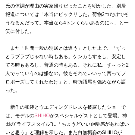
氏の体調が理由の実家帰りだったことを明かした。別居
報道については「本当にビックリした。荷物2つだけでそ
うなるんだって。本当なら4トンくらいあるのに～」と一
笑に付した。
また「世間一般の別居とは違う」とした上で、「ずっ
とラブラブじゃない時もある。ケンカもするし、安定し
てる時もあるし、普通の時もある。それに私、ず～っと2
人でっていうのは嫌なの。彼もそれでいいって言ってプ
ロポーズしてくれたわけ」と、時折語尾を強めながら語
った。
新作の和装とウエディングドレスを披露したショーで
は、モデルの
SHIHO
がスペシャルゲストとして登場。神
田の“ライフスタイル”に「ちょうどいい距離感があればい
いと思う」と理解を示した。また白無垢姿のSHIHOが