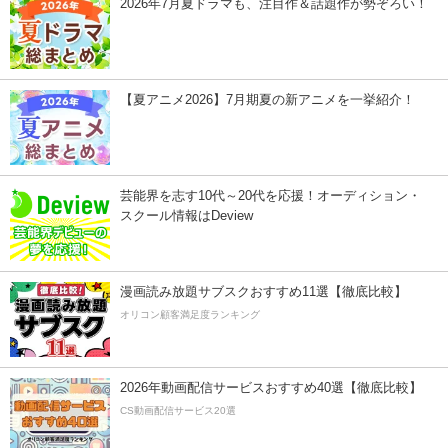
2026年7月夏ドラマも、注目作＆話題作が勢ぞろい！
【夏アニメ2026】7月期夏の新アニメを一挙紹介！
芸能界を志す10代～20代を応援！オーディション・
スクール情報はDeview
漫画読み放題サブスクおすすめ11選【徹底比較】
オリコン顧客満足度ランキング
2026年動画配信サービスおすすめ40選【徹底比較】
CS動画配信サービス20選