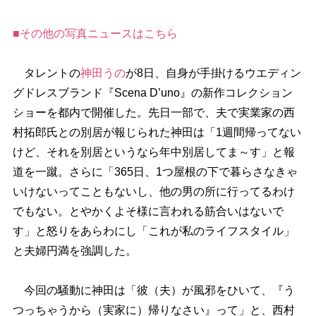
■その他の写真ニュースはこちら
タレントの
神田うの
が8日、自身が手掛けるウエディン
グドレスブランド『Scena D’uno』の新作コレクション
ショーを都内で開催した。先日一部で、夫で実業家の西
村拓郎氏との別居が報じられた神田は「1週間帰ってない
けど、それを別居というなら年中別居してま～す」と報
道を一蹴。さらに「365日、1つ屋根の下で暮らさなきゃ
いけないってこともないし、他の男の所に行ってるわけ
でもない。とやかくよそ様に言われる筋合いはないで
す」と怒りをあらわにし「これが私のライフスタイル」
と夫婦円満を強調した。
今回の騒動に神田は「彼（夫）が風邪をひいて、『う
つっちゃうから（実家に）帰りなさい』って」と、西村