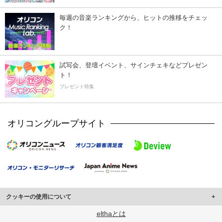
毎週の音楽ランキングから、ヒットの推移をチェッ
ク！
試写会、登壇イベント、サインチェキなどプレゼン
ト！
プレゼント特集
オリコングループサイト
クッキーの使用について
このサイトでは Cookie を使用して、ユーザーに合わせたコンテンツや広告の
elthaとは
表示、ソーシャル メディア機能の提供、広告の表示回数やクリック数の測定を