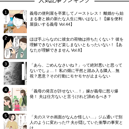
人気記事ランキング
義母の便利屋を卒業してノーストレス！ 離婚から始
まる妻と娘の新たな人生に悔いはなし！【嫁を便利
屋扱いする義母 Vol.44】
ほぼ手ぶらなのに彼女の荷物は持ちたくない？ 彼を
理解できないけど楽しまないともったいない！【あ
なたが理解できません Vol.8】
「あら、ごめんなさいね？」って絶対悪いと思って
ないでしょ…！ 私の畑に平然と踏み入る隣人…無
視？悪意？その行動にモヤモヤが止まらない
「義母の発言が許せない…！」嫁が義母に怒り爆
発！ 夫は仕方ないと言うけれど諦めるべき？
「夫のスマホ画面がなんか怪しい…」ジム通いで別
人のように変わった!? 夫が隠していた衝撃の事実と
は