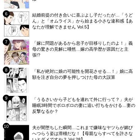
結婚前提の付き合いに喜ぶよし子だったが…「うど
ん」と「オムライス」から始まる小さな違和感【あ
なたが理解できません Vol.5】
「嫁に問題があるから息子が目移りしたのよ！」義
母の驚きの見解に唖然…嫁の高学歴が原因だと主
張!?
「私が絶対に娘の可能性を開花させる…！」娘に高
額を注ぎ自分の夢を押しつけた母の大誤算
「うるさいから子どもを連れて外に行って？」夫が
睡眠3時間でボロボロの妻に追い打ちをかける…妻の
反撃なるか？
夫が闇堕ちした瞬間…これまで嫌味なヤツらが媚び
へつらう姿は滑稽だな！【母親ならすべてを許さな
いとダメですか？ Vol.28】