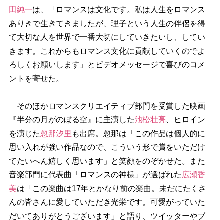
田純一
は、「ロマンスは文化です。私は人生をロマンス
ありきで生きてきましたが、理子という人生の伴侶を得
て大切な人を世界で一番大切にしていきたいし、してい
きます。これからもロマンス文化に貢献していくのでよ
ろしくお願いします」とビデオメッセージで喜びのコメ
ントを寄せた。
そのほかロマンスクリエイティブ部門を受賞した映画
『半分の月がのぼる空』に主演した
池松壮亮
、ヒロイン
を演じた
忽那汐里
も出席。忽那は「この作品は個人的に
思い入れが強い作品なので、こういう形で賞をいただけ
てたいへん嬉しく思います」と笑顔をのぞかせた。また
音楽部門に代表曲「ロマンスの神様」が選ばれた
広瀬香
美
は「この楽曲は17年とかなり前の楽曲。未だにたくさ
んの皆さんに愛していただき光栄です。可愛がっていた
だいてありがとうございます」と語り、ツイッターやブ