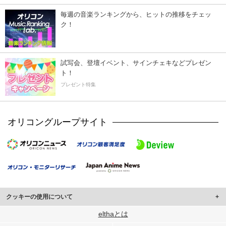
毎週の音楽ランキングから、ヒットの推移をチェッ
ク！
試写会、登壇イベント、サインチェキなどプレゼン
ト！
プレゼント特集
オリコングループサイト
クッキーの使用について
このサイトでは Cookie を使用して、ユーザーに合わせたコンテンツや広告の
elthaとは
表示、ソーシャル メディア機能の提供、広告の表示回数やクリック数の測定を