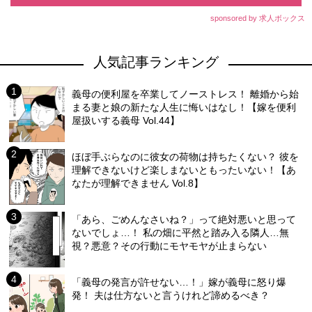
sponsored by 求人ボックス
人気記事ランキング
義母の便利屋を卒業してノーストレス！ 離婚から始
まる妻と娘の新たな人生に悔いはなし！【嫁を便利
屋扱いする義母 Vol.44】
ほぼ手ぶらなのに彼女の荷物は持ちたくない？ 彼を
理解できないけど楽しまないともったいない！【あ
なたが理解できません Vol.8】
「あら、ごめんなさいね？」って絶対悪いと思って
ないでしょ…！ 私の畑に平然と踏み入る隣人…無
視？悪意？その行動にモヤモヤが止まらない
「義母の発言が許せない…！」嫁が義母に怒り爆
発！ 夫は仕方ないと言うけれど諦めるべき？