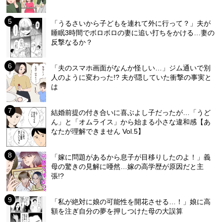
「うるさいから子どもを連れて外に行って？」夫が
睡眠3時間でボロボロの妻に追い打ちをかける…妻の
反撃なるか？
「夫のスマホ画面がなんか怪しい…」ジム通いで別
人のように変わった!? 夫が隠していた衝撃の事実と
は
結婚前提の付き合いに喜ぶよし子だったが…「うど
ん」と「オムライス」から始まる小さな違和感【あ
なたが理解できません Vol.5】
「嫁に問題があるから息子が目移りしたのよ！」義
母の驚きの見解に唖然…嫁の高学歴が原因だと主
張!?
「私が絶対に娘の可能性を開花させる…！」娘に高
額を注ぎ自分の夢を押しつけた母の大誤算