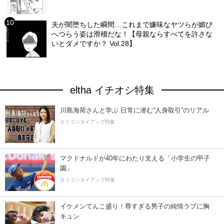
夫が闇堕ちした瞬間…これまで嫌味なヤツらが媚び
へつらう姿は滑稽だな！【母親ならすべてを許さな
いとダメですか？ Vol.28】
eltha イチオシ特集
川島海荷さんと学ぶ 日常に潜む“人身取引”のリアル
オリコンタイアップ特集
マクドナルドが40年にわたり支える「小学生の甲子
園」
オリコンタイアップ特集
イケメンてんこ盛り！尊すぎる男子の純情ラブに胸
キュン