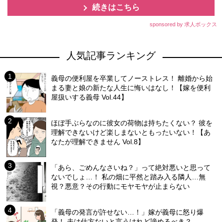
続きはこちら
sponsored by 求人ボックス
人気記事ランキング
義母の便利屋を卒業してノーストレス！ 離婚から始
まる妻と娘の新たな人生に悔いはなし！【嫁を便利
屋扱いする義母 Vol.44】
ほぼ手ぶらなのに彼女の荷物は持ちたくない？ 彼を
理解できないけど楽しまないともったいない！【あ
なたが理解できません Vol.8】
「あら、ごめんなさいね？」って絶対悪いと思って
ないでしょ…！ 私の畑に平然と踏み入る隣人…無
視？悪意？その行動にモヤモヤが止まらない
「義母の発言が許せない…！」嫁が義母に怒り爆
発！ 夫は仕方ないと言うけれど諦めるべき？