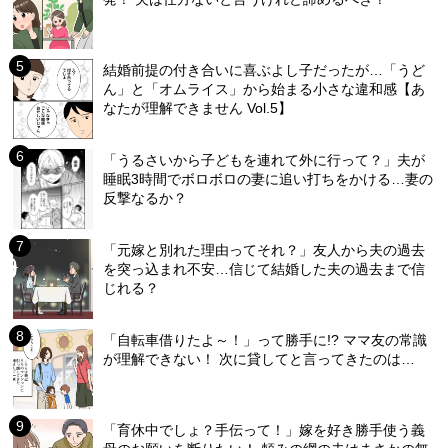
結婚前提の付き合いに喜ぶよし子だったが…「うど
ん」と「オムライス」から始まる小さな違和感【あ
なたが理解できません Vol.5】
「うるさいから子どもを連れて外に行って？」夫が
睡眠3時間でボロボロの妻に追い打ちをかける…妻の
反撃なるか？
「元嫁と別れた理由ってそれ？」友人から夫の過去
を突っ込まれ不安…信じて結婚した夫の過去まで信
じれる？
「自転車借りたよ～！」って勝手に!? ママ友の常識
が理解できない！ 次に貸してと言ってきたのは…
「育休中でしょ？手伝って！」嫁を好き勝手使う義