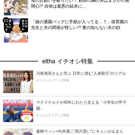
母のお願いを断りたい！ 頼みの綱の夫はまさかの無
関心!? 自体は最悪の結末に…
「娘の通園バッグに手紙が入ってる…？」保育園の
先生と夫の関係が怪しい!? 妻の知らない夫の顔
eltha イチオシ特集
川島海荷さんと学ぶ 日常に潜む“人身取引”のリアル
オリコンタイアップ特集
マクドナルドが40年にわたり支える「小学生の甲子
園」
オリコンタイアップ特集
森崎ウィン×向井康二“両片思い”にキュンが止まら