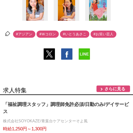
#アジアン
#Ｗコロン
#いとうあさこ
#お笑い芸人
さらに見る
求人特集
「福祉調理スタッフ」調理師免許必須/日勤のみ/デイサービ
ス
株式会社SOYOKAZE/青葉台ケアセンターそよ風
時給1,250円～1,300円