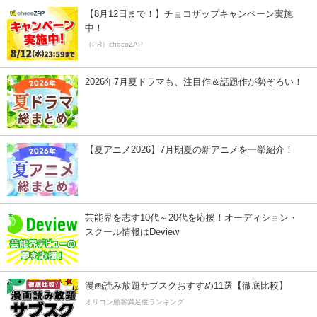
【8月12日まで！】チョコザップキャンペーン実施
中！
（PR）chocoZAP
2026年7月夏ドラマも、注目作＆話題作が勢ぞろい！
【夏アニメ2026】7月期夏の新アニメを一挙紹介！
芸能界を志す10代～20代を応援！オーディション・
スクール情報はDeview
漫画読み放題サブスクおすすめ11選【徹底比較】
オリコン顧客満足度ランキング