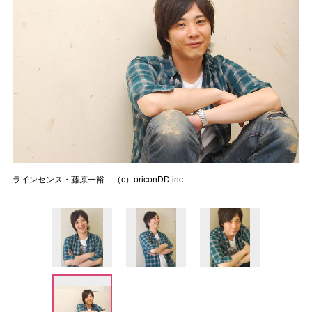
ラインセンス・藤原一裕 （c）oriconDD.inc