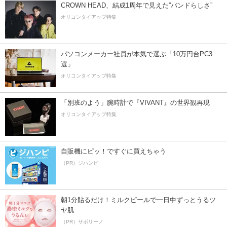
CROWN HEAD、結成1周年で見えた”バンドらしさ”
オリコンタイアップ特集
パソコンメーカー社員が本気で選ぶ「10万円台PC3
選」
オリコンタイアップ特集
「別班のよう」腕時計で『VIVANT』の世界観再現
オリコンタイアップ特集
自販機にピッ！ですぐに買えちゃう
（PR）ジハンピ
朝1分貼るだけ！ミルクピールで一日中ずっとうるツ
ヤ肌
（PR）サボリーノ