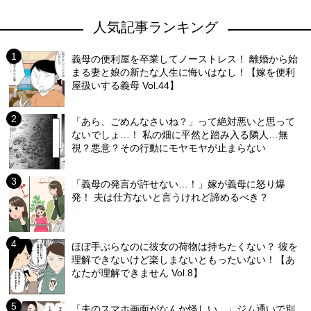
人気記事ランキング
義母の便利屋を卒業してノーストレス！ 離婚から始
まる妻と娘の新たな人生に悔いはなし！【嫁を便利
屋扱いする義母 Vol.44】
「あら、ごめんなさいね？」って絶対悪いと思って
ないでしょ…！ 私の畑に平然と踏み入る隣人…無
視？悪意？その行動にモヤモヤが止まらない
「義母の発言が許せない…！」嫁が義母に怒り爆
発！ 夫は仕方ないと言うけれど諦めるべき？
ほぼ手ぶらなのに彼女の荷物は持ちたくない？ 彼を
理解できないけど楽しまないともったいない！【あ
なたが理解できません Vol.8】
「夫のスマホ画面がなんか怪しい…」ジム通いで別