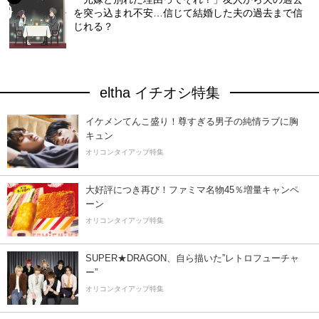
を突っ込まれ不安…信じて結婚した夫の過去まで信
じれる？
eltha イチオシ特集
イケメンてんこ盛り！尊すぎる男子の純情ラブに胸
キュン
オリコンタイアップ特集
大好評につき再び！ファミマ名物45％増量キャンペ
ーン
オリコンタイアップ特集
SUPER★DRAGON、自ら描いた”レトロフューチャ
ー”
オリコンタイアップ特集