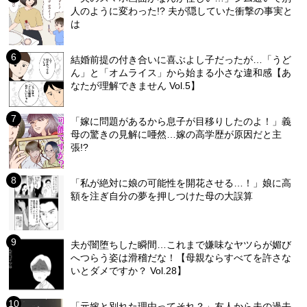
人のように変わった!? 夫が隠していた衝撃の事実と
は
結婚前提の付き合いに喜ぶよし子だったが…「うど
ん」と「オムライス」から始まる小さな違和感【あ
なたが理解できません Vol.5】
「嫁に問題があるから息子が目移りしたのよ！」義
母の驚きの見解に唖然…嫁の高学歴が原因だと主
張!?
「私が絶対に娘の可能性を開花させる…！」娘に高
額を注ぎ自分の夢を押しつけた母の大誤算
夫が闇堕ちした瞬間…これまで嫌味なヤツらが媚び
へつらう姿は滑稽だな！【母親ならすべてを許さな
いとダメですか？ Vol.28】
「元嫁と別れた理由ってそれ？」友人から夫の過去