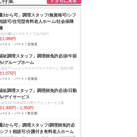
人特集
さらに見る
週3から可」調理スタッフ/無資格可/シフ
相談可/住宅型有料老人ホーム/社会保障
備
式会社楓/ロイヤルライフほのぼの
1,080円
バイト・パート / 北海道
福祉調理スタッフ」調理師免許必須/午前
み/グループホーム
式会社アールエッチエス/グループホーム 笑顔の郷
1,075円
バイト・パート / 北海道
福祉調理スタッフ」調理師免許必須/日勤
み/デイサービス
会社SOYOKAZE/日野ケアセンターそよ風
1,300円～1,350円
バイト・パート / 東京都
週2から可」調理スタッフ/調理師免許必
/シフト相談可/介護付き有料老人ホーム