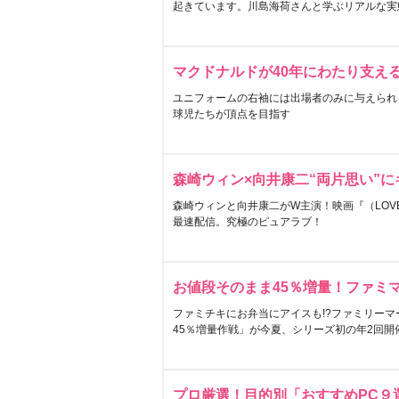
起きています。川島海荷さんと学ぶリアルな実
マクドナルドが40年にわたり支え
ユニフォームの右袖には出場者のみに与えられ
球児たちが頂点を目指す
森崎ウィン×向井康二“両片思い”
森崎ウィンと向井康二がW主演！映画『（LOVE S
最速配信。究極のピュアラブ！
お値段そのまま45％増量！ファミ
ファミチキにお弁当にアイスも!?ファミリーマ
45％増量作戦」が今夏、シリーズ初の年2回開
プロ厳選！目的別「おすすめPC９