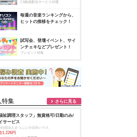
CS動画配信サービス20選
毎週の音楽ランキングから、
ヒットの推移をチェック！
試写会、登壇イベント、サイ
ンチェキなどプレゼント！
プレゼント特集
人特集
さらに見る
福祉調理スタッフ」無資格可/日勤のみ/
イサービス
般社団法人まつふじ/小日向ハウス
1,226円