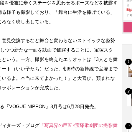
株
階段を優雅に歩くステージを思わせるポーズなどを披露す
台
時給
踊る様子も撮影しており、「舞台に生活を捧げている」
アル
ころなく映し出している。
意見交換するなど舞台と変わらないストイックな姿勢
残しつつ新たな一面を誌面で披露することに、宝塚スタ
たという。一方、撮影を終えたエリオットは「3人とも舞
ィート（いい子たち）だった。朝6時の新幹線で宝塚まで
ているよ。本当に来てよかった！」と大喜び。類まれな
コラボレーションが完成した。
OGUE NIPPON』8月号は6月28日発売。
ンエディターズ・ブログ
「写真界の巨匠×宝塚歌劇団の撮影舞