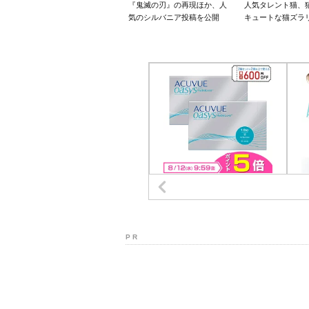
『鬼滅の刃』の再現ほか、人
人気タレント猫、
気のシルバニア投稿を公開
キュートな猫ズラ
P R