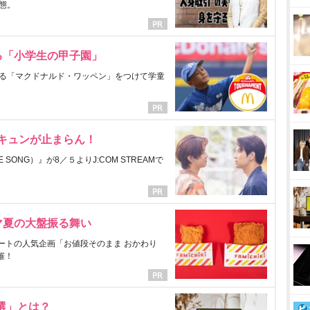
態。
る「小学生の甲子園」
る「マクドナルド・ワッペン」をつけて学童
にキュンが止まらん！
ONG）』が8／５よりJ:COM STREAMで
マ夏の大盤振る舞い
ートの人気企画「お値段そのまま おかわり
催！
選」とは？