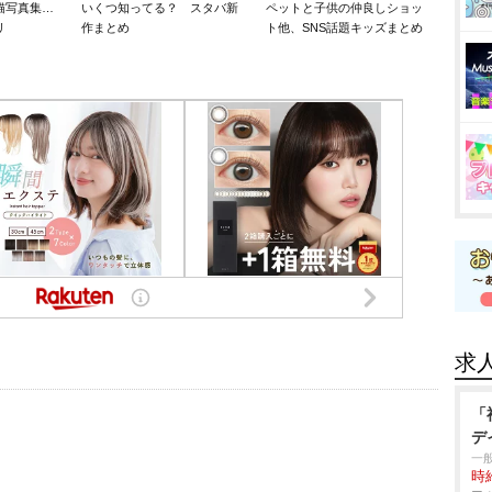
猫写真集…
いくつ知ってる？ スタバ新
ペットと子供の仲良しショッ
リ
作まとめ
ト他、SNS話題キッズまとめ
求
「
デ
一
時給