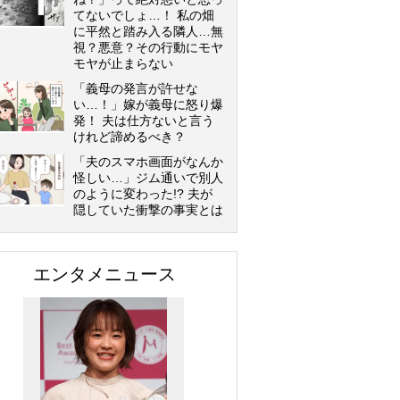
てないでしょ…！ 私の畑
に平然と踏み入る隣人…無
視？悪意？その行動にモヤ
モヤが止まらない
「義母の発言が許せな
い…！」嫁が義母に怒り爆
発！ 夫は仕方ないと言う
けれど諦めるべき？
「夫のスマホ画面がなんか
怪しい…」ジム通いで別人
のように変わった!? 夫が
隠していた衝撃の事実とは
エンタメニュース