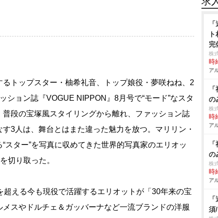
求
「
ト
完
株
時給
アル
るトップスター・柚希礼音、トップ娘役・夢咲ねね、2
「
ョン誌『VOGUE NIPPON』8月号で“モード”なスタ
の
株
。普段の宝塚風スタイリングから離れ、ファッション誌
時給
アル
なす3人は、舞台とはまた違った魅力を放つ。マリリン・
「
“スター”を写真に収めてきた世界的写真家のエリオッ
の
”を切り取った。
株式
時給
アル
を超える今も現役で活躍するエリオットが「30年来の宝
「
ルメスやドルチェ＆ガッバーナなど一流ブランドの洋服
須