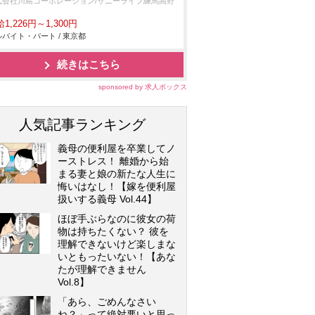
式会社川島コーポレーション/サニーライフ練馬高野
1,226円～1,300円
バイト・パート / 東京都
続きはこちら
sponsored by 求人ボックス
人気記事ランキング
義母の便利屋を卒業してノ
ーストレス！ 離婚から始
まる妻と娘の新たな人生に
悔いはなし！【嫁を便利屋
扱いする義母 Vol.44】
ほぼ手ぶらなのに彼女の荷
物は持ちたくない？ 彼を
理解できないけど楽しまな
いともったいない！【あな
たが理解できません
Vol.8】
「あら、ごめんなさい
ね？」って絶対悪いと思っ