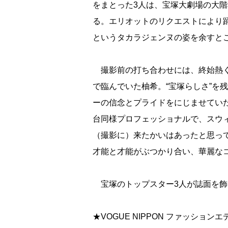
をまとった3人は、宝塚大劇場の大
る。エリオットのリクエストにより
というタカラジェンヌの姿を余すと
撮影前の打ち合わせには、終始熱く
で臨んでいた柚希。“宝塚らしさ”を
ーの信念とプライドをにじませてい
台同様プロフェッショナルで、スウ
（撮影に）来たかいはあったと思っ
才能と才能がぶつかり合い、華麗な
宝塚のトップスター3人が誌面を飾る『V
★VOGUE NIPPON ファッショ