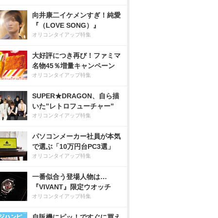
向井康二イケメンすぎ！純愛
『（LOVE SONG）』
オリコンタイアップ特集
大好評につき再び！ファミマ
名物45％増量キャンペーン
オリコンタイアップ特集
SUPER★DRAGON、自ら描
いた”レトロフューチャー”
オリコンタイアップ特集
パソコンメーカー社員が本気
で選ぶ「10万円台PC3選」
オリコンタイアップ特集
一番似合う登場人物は…
『VIVANT』限定ウオッチ
オリコンタイアップ特集
自販機にピッ！ですぐに買え