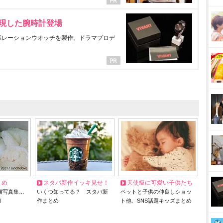
表現した腕時計登場
ラボレーションウオッチを製作。ドラマプロデ
とめ
スタバ新作イッキ見せ！
天使級に可愛い子供たち
猫写真集…
いくつ知ってる？ スタバ新
ペットと子供の仲良しショッ
リ
作まとめ
ト他、SNS話題キッズまとめ