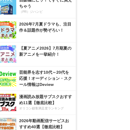
自販機にピッ！ですぐに買え
ちゃう
（PR）ジハンピ
2026年7月夏ドラマも、注目
作＆話題作が勢ぞろい！
【夏アニメ2026】7月期夏の
新アニメを一挙紹介！
芸能界を志す10代～20代を
応援！オーディション・スク
ール情報はDeview
漫画読み放題サブスクおすす
め11選【徹底比較】
オリコン顧客満足度ランキング
2026年動画配信サービスお
すすめ40選【徹底比較】