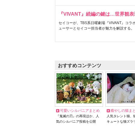
『VIVANT』続編の鍵は…世界観
セイコーが、TBS系日曜劇場『VIVANT』コ
ューサーとセイコー担当者が魅力を解説する。
おすすめコンテンツ
可愛いシルバニアまとめ
癒やしの猫ま
『鬼滅の刃』の再現ほか、人
人気タレント猫、
気のシルバニア投稿を公開
キュートな猫ズラ