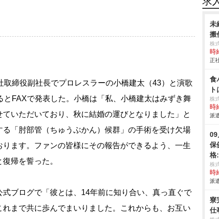
求
未
搬作
株
時給
正社
食
社取締役副社長でプロレスラーの小橋建太（43）と演歌
ト
るとFAXで発表した。小橋は「私、小橋建太はみずき舞
株
時給
せていただいており、秋に結婚の運びとなりました」と
派遣
する「肘部管（ちゅうぶかん）候群」の手術を受け欠場
0
保
おります。ファンの皆様にその報告ができるよう、一生
格
と復帰を誓った。
株
時給
派遣
式ブログで「彼とは、14年前に知り合い、真っ直ぐで
寮
これまで共に歩んでまいりました。これからも、お互い
仕事