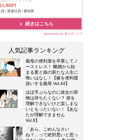
式会社テクノスマイル
1,800円
員 / 派遣社員 / 愛知県
続きはこちら
sponsored by 求人ボックス
人気記事ランキング
義母の便利屋を卒業してノ
ーストレス！ 離婚から始
まる妻と娘の新たな人生に
悔いはなし！【嫁を便利屋
扱いする義母 Vol.44】
ほぼ手ぶらなのに彼女の荷
物は持ちたくない？ 彼を
理解できないけど楽しまな
いともったいない！【あな
たが理解できません
Vol.8】
「あら、ごめんなさい
ね？」って絶対悪いと思っ