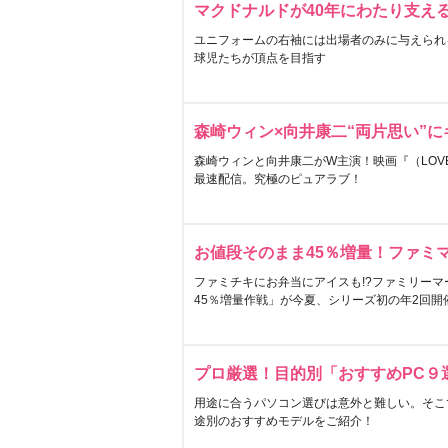
マクドナルドが40年にわたり支え
ユニフォームの右袖には出場者のみに与えられ
球児たちが頂点を目指す
森崎ウィン×向井康二“両片思い”
森崎ウィンと向井康二がW主演！映画『（LOVE S
最速配信。究極のピュアラブ！
お値段そのまま45％増量！ファミ
ファミチキにお弁当にアイスも!?ファミリーマ
45％増量作戦」が今夏、シリーズ初の年2回開
プロ厳選！目的別「おすすめPC９
用途に合うパソコン選びは意外と難しい。そこ
途別のおすすめモデルをご紹介！