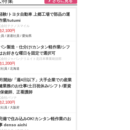
人特集
さらに見る
経験/トヨタ自動車 上郷工場で部品の運
業/tutumi
式会社テクノスマイル
2,100円
員 / 派遣社員 / 愛知県
パン製造・仕分け/カンタン軽作業/シフ
はお好きな曜日を固定で選択可
式会社ジャパンクリエイト北日本事業統括部
1,200円
社員 / 北海道
9月開始/「週4日以下」大手企業での産業
健業務のお仕事/土日祝休み/シフト/要資
:保健師、正看護師
式会社パソナ
2,100円
社員 / 大阪府
完備で住み込みOK!カンタン軽作業のお
 denso aichi