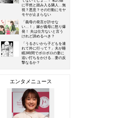
てないでしょ…！ 私の畑
に平然と踏み入る隣人…無
視？悪意？その行動にモヤ
モヤが止まらない
「義母の発言が許せな
い…！」嫁が義母に怒り爆
発！ 夫は仕方ないと言う
けれど諦めるべき？
「うるさいから子どもを連
れて外に行って？」夫が睡
眠3時間でボロボロの妻に
追い打ちをかける…妻の反
撃なるか？
エンタメニュース