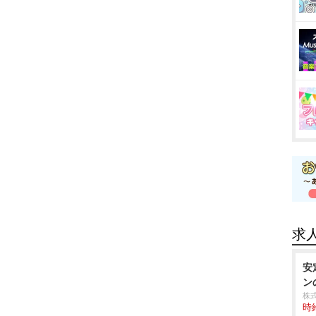
求
安
ン
株
時給