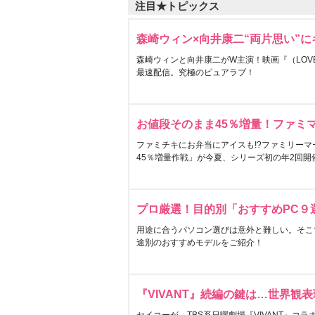
注目★トピックス
森崎ウィン×向井康二“両片思い”
森崎ウィンと向井康二がW主演！映画『（LOVE S
最速配信。究極のピュアラブ！
お値段そのまま45％増量！ファミ
ファミチキにお弁当にアイスも!?ファミリーマ
45％増量作戦」が今夏、シリーズ初の年2回開
プロ厳選！目的別「おすすめPC９
用途に合うパソコン選びは意外と難しい。そこ
途別のおすすめモデルをご紹介！
『VIVANT』続編の鍵は…世界観