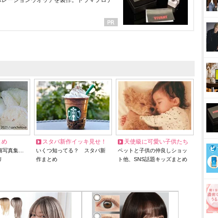
ラボレーションウオッチを製作。ドラマプロデ
とめ
スタバ新作イッキ見せ！
天使級に可愛い子供たち
猫写真集…
いくつ知ってる？ スタバ新
ペットと子供の仲良しショッ
リ
作まとめ
ト他、SNS話題キッズまとめ