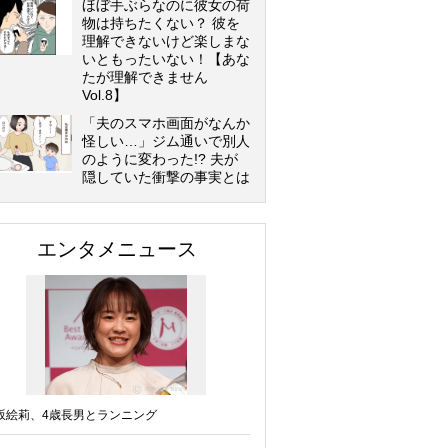
ほぼ手ぶらなのに彼女の荷
物は持ちたくない？ 彼を
理解できないけど楽しまな
いともったいない！【あな
たが理解できません
Vol.8】
「夫のスマホ画面がなんか
怪しい…」ジム通いで別人
のように変わった!? 夫が
隠していた衝撃の事実とは
エンタメニュース
坂絵莉、4歳長男とランニング