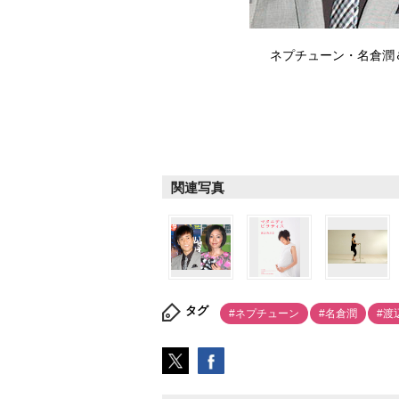
ネプチューン・名倉潤＆渡
関連写真
タグ
#ネプチューン
#名倉潤
#渡