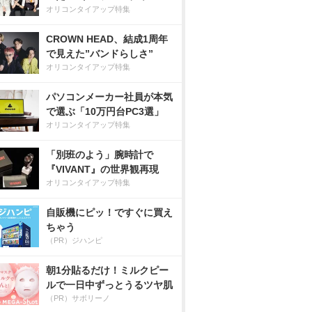
オリコンタイアップ特集
CROWN HEAD、結成1周年
で見えた”バンドらしさ”
オリコンタイアップ特集
パソコンメーカー社員が本気
で選ぶ「10万円台PC3選」
オリコンタイアップ特集
「別班のよう」腕時計で
『VIVANT』の世界観再現
オリコンタイアップ特集
自販機にピッ！ですぐに買え
ちゃう
（PR）ジハンピ
朝1分貼るだけ！ミルクピー
ルで一日中ずっとうるツヤ肌
（PR）サボリーノ