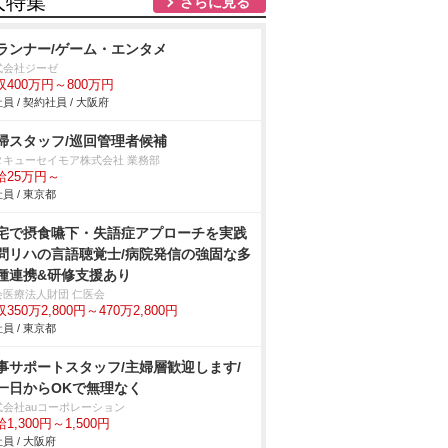
人特集
さらに見る
ランナー/ゲーム・エンタメ
式会社ジーゼ
収400万円～800万円
員 / 契約社員 / 大阪府
掃スタッフ/巡回管理者候補
タキューセイモア株式会社 業務部
給25万円～
員 / 東京都
宅で摂食嚥下・失語症アプローチを実践
問リハの言語聴覚士/病院発信の強固な多
種連携&研修支援あり
会医療法人財団 仁医会
350万2,800円～470万2,800円
員 / 東京都
事サポートスタッフ/主婦層歓迎します/
一日からOKで無理なく
式会社auコーポレーション
1,300円～1,500円
員 / 大阪府