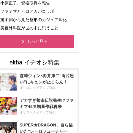
小原正子、資格取得を報告
ファミマとヒロアカがコラボ
施す側から見た整形のカジュアル化
美容外科医が世の中に思うこと
もっと見る
森崎ウィン×向井康二“両片思
い”にキュンが止まらん！
オリコンタイアップ特集
デカすぎ都市伝説発生!?ファ
ミマ45％増量作戦再来
オリコンタイアップ特集
SUPER★DRAGON、自ら描
いた”レトロフューチャー”