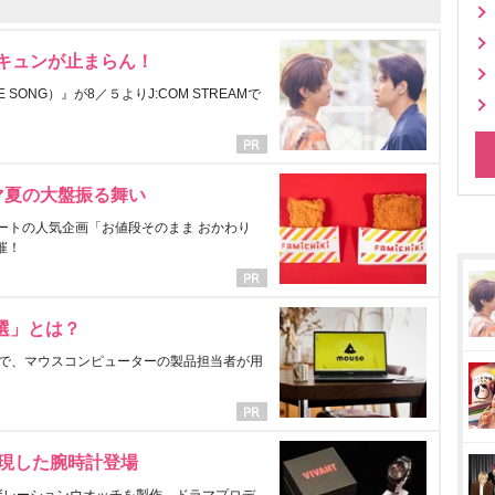
にキュンが止まらん！
ONG）』が8／５よりJ:COM STREAMで
マ夏の大盤振る舞い
ートの人気企画「お値段そのまま おかわり
催！
選」とは？
で、マウスコンピューターの製品担当者が用
表現した腕時計登場