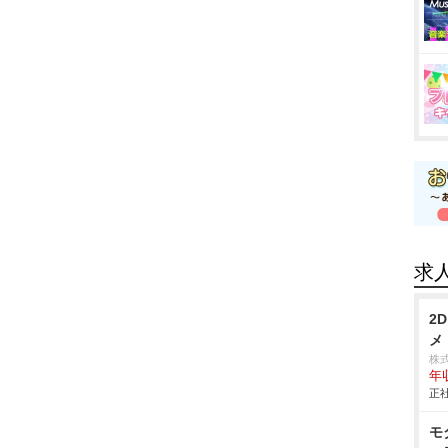
求
2
メ
株
年
正社
モ