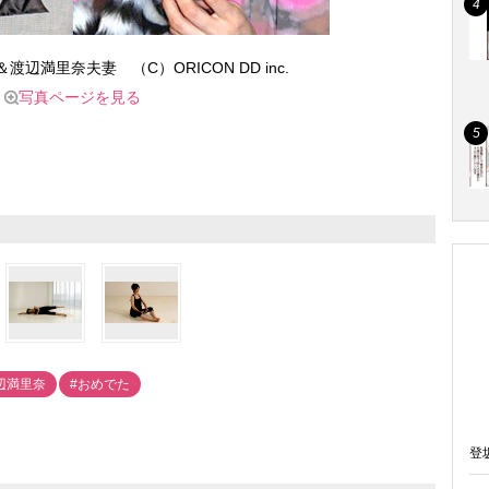
辺満里奈夫妻 （C）ORICON DD inc.
写真ページを見る
辺満里奈
#おめでた
登