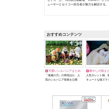
セイコーが、TBS系日曜劇場『VIVANT』コ
ューサーとセイコー担当者が魅力を解説する。
おすすめコンテンツ
可愛いシルバニアまとめ
癒やしの猫ま
『鬼滅の刃』の再現ほか、人
人気タレント猫、
気のシルバニア投稿を公開
キュートな猫ズラ