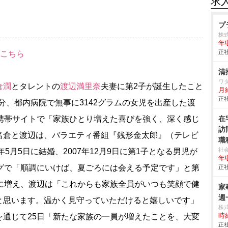
求
プ
株
年
正社
はこちら
清
ワ
倉潤
とタレントの
渡辺満里奈
夫妻に第2子が誕生したこと
月
正社
8分、都内病院で無事に3142グラムの女児を出産した渡
け携帯サイトで「家族ひとり増えた喜びを強く、深く感じ
在
訪
名倉と渡辺は、バラエティ番組『銭形金太郎』（テレビ
職
社
5月5日に結婚、2007年12月9日に第1子となる男児が
年収
ログで「順調にいけば、夏ごろには会える予定です」と第
正社
人に増え、渡辺は「これからも家族全員がいつも笑顔で健
家
週
と思います。温かく見守っていただけると嬉しいです」
株
を通じて25日「新たな家族の一員が増えたことを、大変
時給
正社