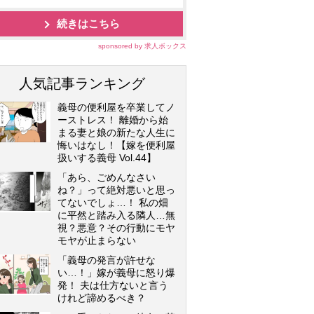
続きはこちら
sponsored by 求人ボックス
人気記事ランキング
義母の便利屋を卒業してノ
ーストレス！ 離婚から始
まる妻と娘の新たな人生に
悔いはなし！【嫁を便利屋
扱いする義母 Vol.44】
「あら、ごめんなさい
ね？」って絶対悪いと思っ
てないでしょ…！ 私の畑
に平然と踏み入る隣人…無
視？悪意？その行動にモヤ
モヤが止まらない
「義母の発言が許せな
い…！」嫁が義母に怒り爆
発！ 夫は仕方ないと言う
けれど諦めるべき？