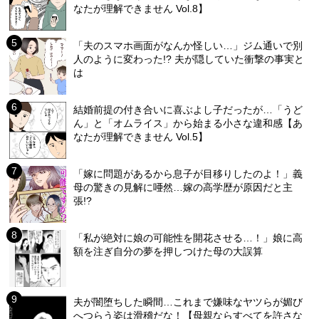
なたが理解できません Vol.8】
「夫のスマホ画面がなんか怪しい…」ジム通いで別
人のように変わった!? 夫が隠していた衝撃の事実と
は
結婚前提の付き合いに喜ぶよし子だったが…「うど
ん」と「オムライス」から始まる小さな違和感【あ
なたが理解できません Vol.5】
「嫁に問題があるから息子が目移りしたのよ！」義
母の驚きの見解に唖然…嫁の高学歴が原因だと主
張!?
「私が絶対に娘の可能性を開花させる…！」娘に高
額を注ぎ自分の夢を押しつけた母の大誤算
夫が闇堕ちした瞬間…これまで嫌味なヤツらが媚び
へつらう姿は滑稽だな！【母親ならすべてを許さな