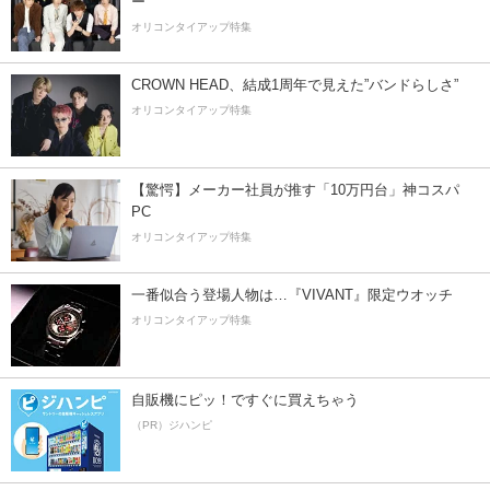
ー”
オリコンタイアップ特集
CROWN HEAD、結成1周年で見えた”バンドらしさ”
オリコンタイアップ特集
【驚愕】メーカー社員が推す「10万円台」神コスパ
PC
オリコンタイアップ特集
一番似合う登場人物は…『VIVANT』限定ウオッチ
オリコンタイアップ特集
自販機にピッ！ですぐに買えちゃう
（PR）ジハンピ