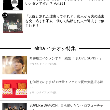
いとダメですか？ Vol.28】
「元嫁と別れた理由ってそれ？」友人から夫の過去
を突っ込まれ不安…信じて結婚した夫の過去まで信
じれる？
eltha イチオシ特集
向井康二イケメンすぎ！純愛『（LOVE SONG）』
オリコンタイアップ特集
お値段そのまま45％増量！ファミマ夏の大盤振る舞
い
オリコンタイアップ特集
SUPER★DRAGON、自ら描いた”レトロフューチャ