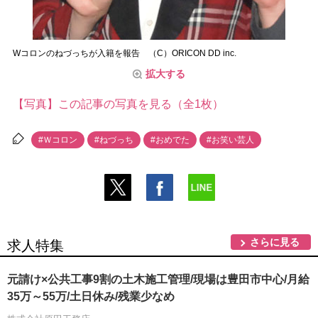
Wコロンのねづっちが入籍を報告 （C）ORICON DD inc.
拡大する
【写真】この記事の写真を見る（全1枚）
#Ｗコロン
#ねづっち
#おめでた
#お笑い芸人
さらに見る
求人特集
元請け×公共工事9割の土木施工管理/現場は豊田市中心/月給
35万～55万/土日休み/残業少なめ