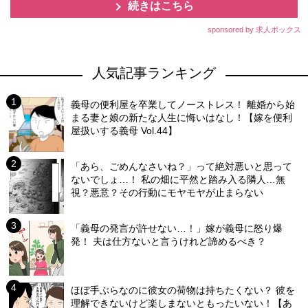
続きはこちら
sponsored by 求人ボックス
人気記事ランキング
義母の便利屋を卒業してノーストレス！ 離婚から始
まる妻と娘の新たな人生に悔いはなし！【嫁を便利
屋扱いする義母 Vol.44】
「あら、ごめんなさいね？」って絶対悪いと思って
ないでしょ…！ 私の畑に平然と踏み入る隣人…無
視？悪意？その行動にモヤモヤが止まらない
「義母の発言が許せない…！」嫁が義母に怒り爆
発！ 夫は仕方ないと言うけれど諦めるべき？
ほぼ手ぶらなのに彼女の荷物は持ちたくない？ 彼を
理解できないけど楽しまないともったいない！【あ