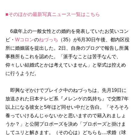
■そのほかの最新写真ニュース一覧はこちら
6歳年上の一般女性との婚約を発表していたお笑いコン
ビ・
Wコロン
の
ねづっち
（35）が6月30日午後、都内区役
所に婚姻届を提出した。2日、自身のブログで報告し所属
事務所もこれを認めた。「派手なことは苦手なんで、
仰々しい結婚式とかは考えていません」と挙式は控えめ
に行うようだ。
即興なぞかけでブレイク中のねづっちは、先月19日に
放送された日本テレビ系『メレンゲの気持ち』で交際7年
以上になる彼女と5年ほど同せい中だと告白。「そろそろ
養っていけるんじゃないかと思いますので籍入れましょ
うか？」と公開プロポーズを決め「プロポーズと掛けま
してユリと解きます。（その心は）どちらも…求婚（球