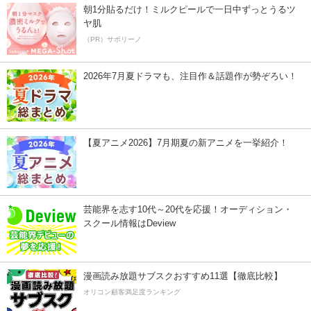
朝1分貼るだけ！ミルクピールで一日中ずっとうるツ
ヤ肌
（PR）サボリーノ
2026年7月夏ドラマも、注目作＆話題作が勢ぞろい！
【夏アニメ2026】7月期夏の新アニメを一挙紹介！
芸能界を志す10代～20代を応援！オーディション・
スクール情報はDeview
漫画読み放題サブスクおすすめ11選【徹底比較】
オリコン顧客満足度ランキング