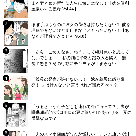
まる妻と娘の新たな人生に悔いはなし！【嫁を便利
屋扱いする義母 Vol.44】
ほぼ手ぶらなのに彼女の荷物は持ちたくない？ 彼を
理解できないけど楽しまないともったいない！【あ
なたが理解できません Vol.8】
「あら、ごめんなさいね？」って絶対悪いと思って
ないでしょ…！ 私の畑に平然と踏み入る隣人…無
視？悪意？その行動にモヤモヤが止まらない
「義母の発言が許せない…！」嫁が義母に怒り爆
発！ 夫は仕方ないと言うけれど諦めるべき？
「うるさいから子どもを連れて外に行って？」夫が
睡眠3時間でボロボロの妻に追い打ちをかける…妻の
反撃なるか？
「夫のスマホ画面がなんか怪しい…」ジム通いで別