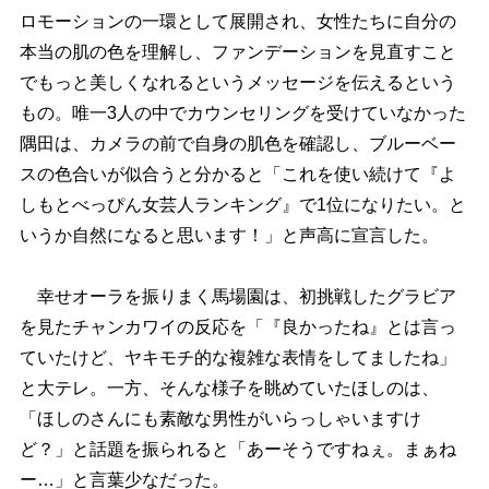
ロモーションの一環として展開され、女性たちに自分の
本当の肌の色を理解し、ファンデーションを見直すこと
でもっと美しくなれるというメッセージを伝えるという
もの。唯一3人の中でカウンセリングを受けていなかった
隅田は、カメラの前で自身の肌色を確認し、ブルーベー
スの色合いが似合うと分かると「これを使い続けて『よ
しもとべっぴん女芸人ランキング』で1位になりたい。と
いうか自然になると思います！」と声高に宣言した。
幸せオーラを振りまく馬場園は、初挑戦したグラビア
を見たチャンカワイの反応を「『良かったね』とは言っ
ていたけど、ヤキモチ的な複雑な表情をしてましたね」
と大テレ。一方、そんな様子を眺めていたほしのは、
「ほしのさんにも素敵な男性がいらっしゃいますけ
ど？」と話題を振られると「あーそうですねぇ。まぁね
ー…」と言葉少なだった。