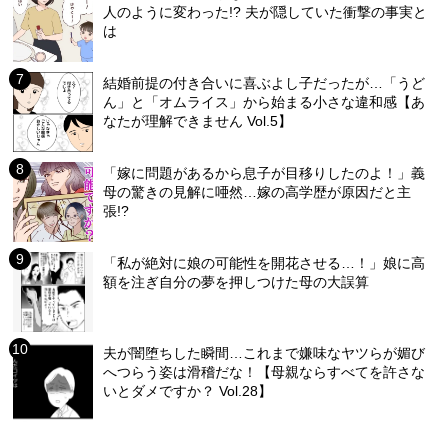
人のように変わった!? 夫が隠していた衝撃の事実と
は
結婚前提の付き合いに喜ぶよし子だったが…「うど
ん」と「オムライス」から始まる小さな違和感【あ
なたが理解できません Vol.5】
「嫁に問題があるから息子が目移りしたのよ！」義
母の驚きの見解に唖然…嫁の高学歴が原因だと主
張!?
「私が絶対に娘の可能性を開花させる…！」娘に高
額を注ぎ自分の夢を押しつけた母の大誤算
夫が闇堕ちした瞬間…これまで嫌味なヤツらが媚び
へつらう姿は滑稽だな！【母親ならすべてを許さな
いとダメですか？ Vol.28】