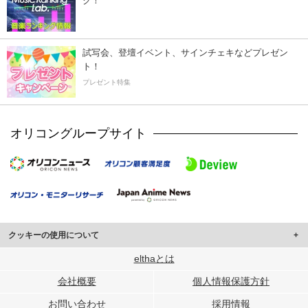
ク！
試写会、登壇イベント、サインチェキなどプレゼン
ト！
プレゼント特集
オリコングループサイト
クッキーの使用について
このサイトでは Cookie を使用して、ユーザーに合わせたコンテンツや広告の
elthaとは
表示、ソーシャル メディア機能の提供、広告の表示回数やクリック数の測定を
会社概要
個人情報保護方針
行っています。
また、ユーザーによるサイトの利用状況についても情報を収集し、ソーシャル
お問い合わせ
採用情報
メディアや広告配信、データ解析の各パートナーに提供しています。