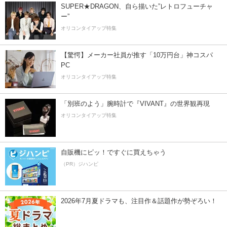
SUPER★DRAGON、自ら描いた”レトロフューチャ
ー”
オリコンタイアップ特集
【驚愕】メーカー社員が推す「10万円台」神コスパ
PC
オリコンタイアップ特集
「別班のよう」腕時計で『VIVANT』の世界観再現
オリコンタイアップ特集
自販機にピッ！ですぐに買えちゃう
（PR）ジハンピ
2026年7月夏ドラマも、注目作＆話題作が勢ぞろい！