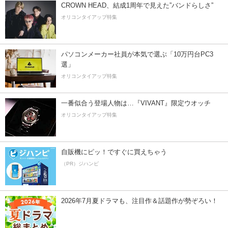
CROWN HEAD、結成1周年で見えた”バンドらしさ”
オリコンタイアップ特集
パソコンメーカー社員が本気で選ぶ「10万円台PC3
選」
オリコンタイアップ特集
一番似合う登場人物は…『VIVANT』限定ウオッチ
オリコンタイアップ特集
自販機にピッ！ですぐに買えちゃう
（PR）ジハンピ
2026年7月夏ドラマも、注目作＆話題作が勢ぞろい！