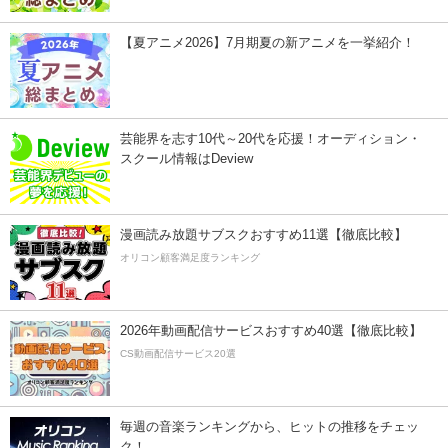
【夏アニメ2026】7月期夏の新アニメを一挙紹介！
芸能界を志す10代～20代を応援！オーディション・
スクール情報はDeview
漫画読み放題サブスクおすすめ11選【徹底比較】
オリコン顧客満足度ランキング
2026年動画配信サービスおすすめ40選【徹底比較】
CS動画配信サービス20選
毎週の音楽ランキングから、ヒットの推移をチェッ
ク！