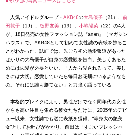
■その他の写真ニュースはこちら
人気アイドルグループ・
AKB48
の
大島優子
（21）、
前
田敦子
（19）、
板野友美
（19）、
小嶋陽菜
（22）の4人
が、18日発売の女性ファッション誌『anan』（マガジン
ハウス）で、AKB48として初めて女性誌の表紙を飾るこ
とがわかった。誌面では、先ごろ初の熱愛報道があった
ばかりの大島優子が自身の恋愛観を告白。美しくあるた
めには恋愛が必要といい、「人から愛されるって、美し
さには大切。恋愛していたら毎日お花畑にいるようなも
の。それには誰も勝てない」と力強く語っている。
本格的ブレイクにより、男性だけでなく同年代の女性
からも高い注目を集める彼女たちだけに、2005年のデビ
ュー以来、女性誌でも遂に表紙を獲得。“等身大の艶美
女”としてお呼びがかかり、前田は「すごいプレッシャ