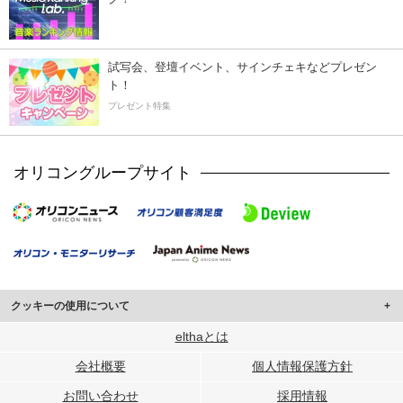
試写会、登壇イベント、サインチェキなどプレゼン
ト！
プレゼント特集
オリコングループサイト
クッキーの使用について
このサイトでは Cookie を使用して、ユーザーに合わせたコンテンツや広告の
elthaとは
表示、ソーシャル メディア機能の提供、広告の表示回数やクリック数の測定を
会社概要
個人情報保護方針
行っています。
また、ユーザーによるサイトの利用状況についても情報を収集し、ソーシャル
お問い合わせ
採用情報
メディアや広告配信、データ解析の各パートナーに提供しています。