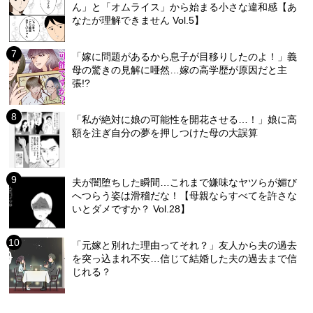
ん」と「オムライス」から始まる小さな違和感【あ
なたが理解できません Vol.5】
「嫁に問題があるから息子が目移りしたのよ！」義
母の驚きの見解に唖然…嫁の高学歴が原因だと主
張!?
「私が絶対に娘の可能性を開花させる…！」娘に高
額を注ぎ自分の夢を押しつけた母の大誤算
夫が闇堕ちした瞬間…これまで嫌味なヤツらが媚び
へつらう姿は滑稽だな！【母親ならすべてを許さな
いとダメですか？ Vol.28】
「元嫁と別れた理由ってそれ？」友人から夫の過去
を突っ込まれ不安…信じて結婚した夫の過去まで信
じれる？