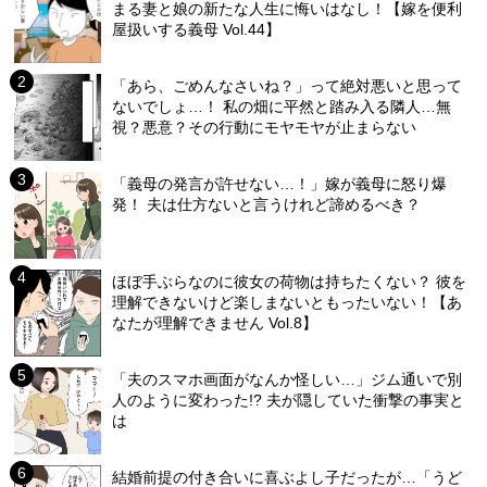
まる妻と娘の新たな人生に悔いはなし！【嫁を便利
屋扱いする義母 Vol.44】
「あら、ごめんなさいね？」って絶対悪いと思って
ないでしょ…！ 私の畑に平然と踏み入る隣人…無
視？悪意？その行動にモヤモヤが止まらない
「義母の発言が許せない…！」嫁が義母に怒り爆
発！ 夫は仕方ないと言うけれど諦めるべき？
ほぼ手ぶらなのに彼女の荷物は持ちたくない？ 彼を
理解できないけど楽しまないともったいない！【あ
なたが理解できません Vol.8】
「夫のスマホ画面がなんか怪しい…」ジム通いで別
人のように変わった!? 夫が隠していた衝撃の事実と
は
結婚前提の付き合いに喜ぶよし子だったが…「うど