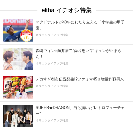
eltha イチオシ特集
マクドナルドが40年にわたり支える「小学生の甲子
園」
オリコンタイアップ特集
森崎ウィン×向井康二“両片思い”にキュンが止まら
ん！
オリコンタイアップ特集
デカすぎ都市伝説発生!?ファミマ45％増量作戦再来
オリコンタイアップ特集
SUPER★DRAGON、自ら描いた”レトロフューチャ
ー”
オリコンタイアップ特集