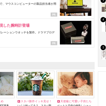
で、マウスコンピューターの製品担当者が用
表現した腕時計登場
ラボレーションウオッチを製作。ドラマプロデ
とめ
スタバ新作イッキ見せ！
天使級に可愛い子供たち
猫写真集…
いくつ知ってる？ スタバ新
ペットと子供の仲良しショッ