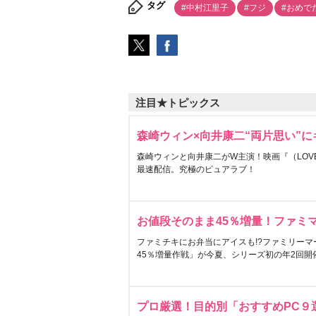
タグ
#中村江里子
#フジ
#おめで
注目★トピックス
森崎ウィン×向井康二“両片思い”
森崎ウィンと向井康二がW主演！映画『（LOVE S
最速配信。究極のピュアラブ！
お値段そのまま45％増量！ファミ
ファミチキにお弁当にアイスも!?ファミリーマ
45％増量作戦」が今夏、シリーズ初の年2回開
プロ厳選！目的別「おすすめPC９