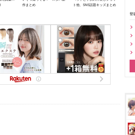
リ
作まとめ
ト他、SNS話題キッズまとめ
登