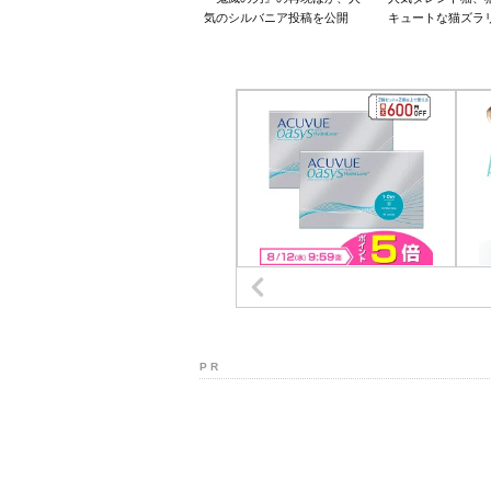
気のシルバニア投稿を公開
キュートな猫ズラ
P R