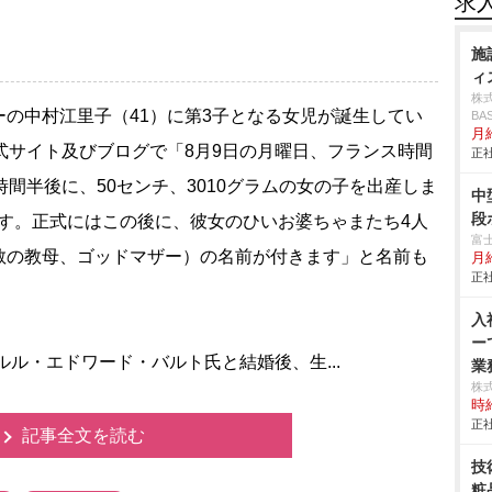
求
施
ィ
株
の中村江里子（41）に第3子となる女児が誕生してい
BA
月
式サイト及びブログで「8月9日の月曜日、フランス時間
正社
間半後に、50センチ、3010グラムの女の子を出産しま
中
段
eです。正式にはこの後に、彼女のひいお婆ちゃまたち4人
富
教の教母、ゴッドマザー）の名前が付きます」と名前も
月
正社
入
ー
ル・エドワード・バルト氏と結婚後、生...
業務
株
時給
正社
記事全文を読む
技
粧