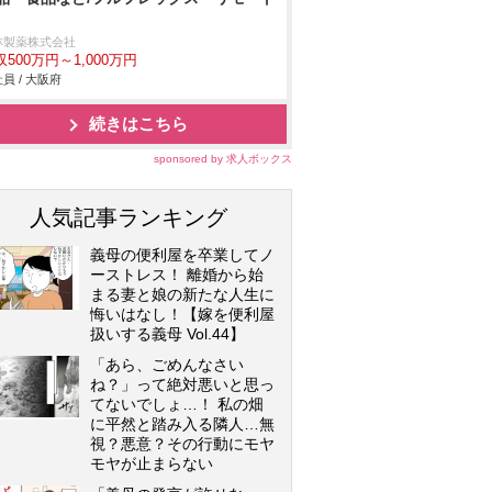
林製薬株式会社
収500万円～1,000万円
員 / 大阪府
続きはこちら
sponsored by 求人ボックス
人気記事ランキング
義母の便利屋を卒業してノ
ーストレス！ 離婚から始
まる妻と娘の新たな人生に
悔いはなし！【嫁を便利屋
扱いする義母 Vol.44】
「あら、ごめんなさい
ね？」って絶対悪いと思っ
てないでしょ…！ 私の畑
に平然と踏み入る隣人…無
視？悪意？その行動にモヤ
モヤが止まらない