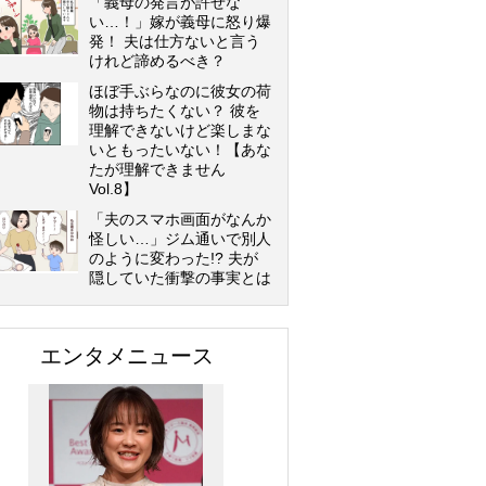
「義母の発言が許せな
い…！」嫁が義母に怒り爆
発！ 夫は仕方ないと言う
けれど諦めるべき？
ほぼ手ぶらなのに彼女の荷
物は持ちたくない？ 彼を
理解できないけど楽しまな
いともったいない！【あな
たが理解できません
Vol.8】
「夫のスマホ画面がなんか
怪しい…」ジム通いで別人
のように変わった!? 夫が
隠していた衝撃の事実とは
エンタメニュース