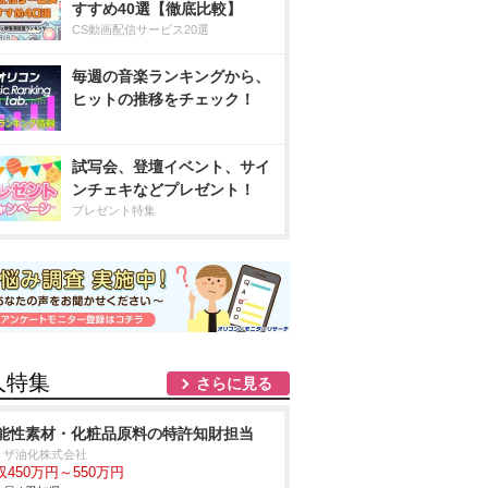
すすめ40選【徹底比較】
CS動画配信サービス20選
毎週の音楽ランキングから、
ヒットの推移をチェック！
試写会、登壇イベント、サイ
ンチェキなどプレゼント！
プレゼント特集
人特集
さらに見る
能性素材・化粧品原料の特許知財担当
リザ油化株式会社
収450万円～550万円