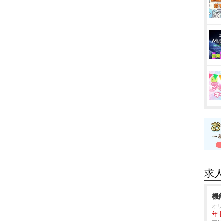
求
機
オ
年