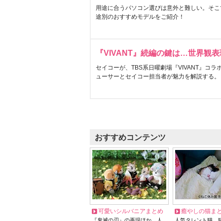
用途に合うパソコン選びは意外と難しい。そこ
途別のおすすめモデルをご紹介！
『VIVANT』続編の鍵は…世界観
セイコーが、TBS系日曜劇場『VIVANT』コ
ューサーとセイコー担当者が魅力を解説する。
おすすめコンテンツ
可愛いシルバニアまとめ
癒やしの猫ま
『鬼滅の刃』の再現ほか、人
人気タレント猫、