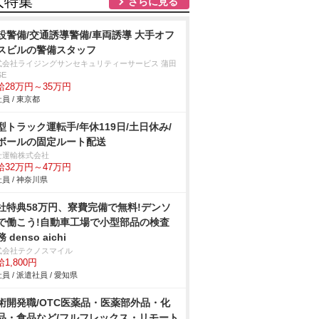
人特集
さらに見る
設警備/交通誘導警備/車両誘導 大手オフ
スビルの警備スタッフ
式会社ライジングサンセキュリティーサービス 蒲田
SE
給28万円～35万円
員 / 東京都
型トラック運転手/年休119日/土日休み/
ボールの固定ルート配送
士運輸株式会社
給32万円～47万円
員 / 神奈川県
社特典58万円、寮費完備で無料!デンソ
で働こう!自動車工場で小型部品の検査
 denso aichi
式会社テクノスマイル
1,800円
員 / 派遣社員 / 愛知県
術開発職/OTC医薬品・医薬部外品・化
品・食品など/フルフレックス・リモート