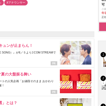
た
#アナウンサー
可
小
年
正社
にキュンが止まらん！
ONG）』が8／５よりJ:COM STREAMで
マ夏の大盤振る舞い
ートの人気企画「お値段そのまま おかわり
催！
選」とは？