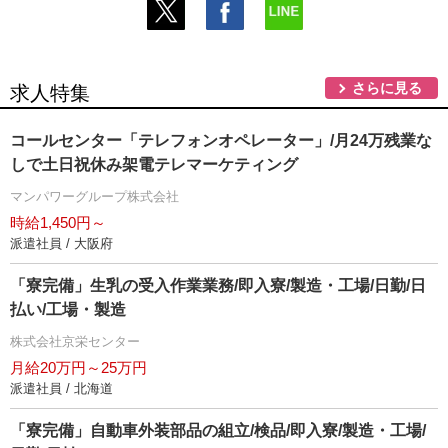
さらに見る
求人特集
コールセンター「テレフォンオペレーター」/月24万残業な
しで土日祝休み架電テレマーケティング
マンパワーグループ株式会社
時給1,450円～
派遣社員 / 大阪府
「寮完備」生乳の受入作業業務/即入寮/製造・工場/日勤/日
払い/工場・製造
株式会社京栄センター
月給20万円～25万円
派遣社員 / 北海道
「寮完備」自動車外装部品の組立/検品/即入寮/製造・工場/