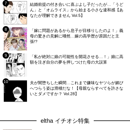
結婚前提の付き合いに喜ぶよし子だったが…「うど
ん」と「オムライス」から始まる小さな違和感【あ
なたが理解できません Vol.5】
「嫁に問題があるから息子が目移りしたのよ！」義
母の驚きの見解に唖然…嫁の高学歴が原因だと主
張!?
「私が絶対に娘の可能性を開花させる…！」娘に高
額を注ぎ自分の夢を押しつけた母の大誤算
夫が闇堕ちした瞬間…これまで嫌味なヤツらが媚び
へつらう姿は滑稽だな！【母親ならすべてを許さな
いとダメですか？ Vol.28】
eltha イチオシ特集