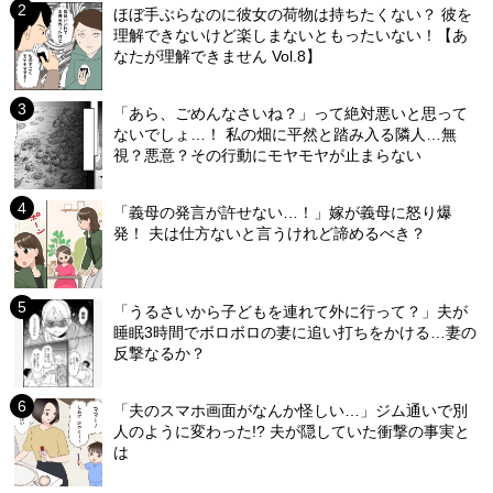
ほぼ手ぶらなのに彼女の荷物は持ちたくない？ 彼を
理解できないけど楽しまないともったいない！【あ
なたが理解できません Vol.8】
「あら、ごめんなさいね？」って絶対悪いと思って
ないでしょ…！ 私の畑に平然と踏み入る隣人…無
視？悪意？その行動にモヤモヤが止まらない
「義母の発言が許せない…！」嫁が義母に怒り爆
発！ 夫は仕方ないと言うけれど諦めるべき？
「うるさいから子どもを連れて外に行って？」夫が
睡眠3時間でボロボロの妻に追い打ちをかける…妻の
反撃なるか？
「夫のスマホ画面がなんか怪しい…」ジム通いで別
人のように変わった!? 夫が隠していた衝撃の事実と
は