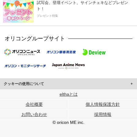
試写会、登壇イベント、サインチェキなどプレゼン
ト！
プレゼント特集
オリコングループサイト
クッキーの使用について
このサイトでは Cookie を使用して、ユーザーに合わせたコンテンツや広告の
elthaとは
表示、ソーシャル メディア機能の提供、広告の表示回数やクリック数の測定を
会社概要
個人情報保護方針
行っています。
また、ユーザーによるサイトの利用状況についても情報を収集し、ソーシャル
お問い合わせ
採用情報
メディアや広告配信、データ解析の各パートナーに提供しています。
各パートナーは、この情報とユーザーが各パートナーに提供した他の情報や、
© oricon ME inc.
ユーザーが各パートナーのサービスを使用したときに収集した他の情報を組み
合わせて使用することがあります。