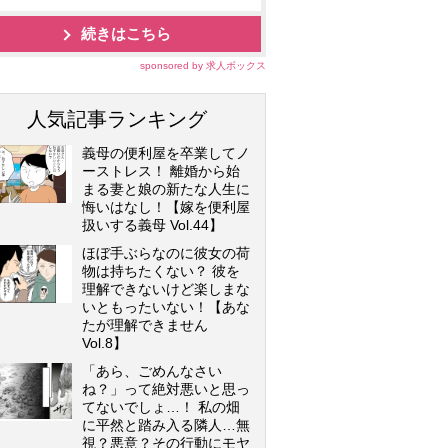
続きはこちら
sponsored by 求人ボックス
人気記事ランキング
義母の便利屋を卒業してノ
ーストレス！ 離婚から始
まる妻と娘の新たな人生に
悔いはなし！【嫁を便利屋
扱いする義母 Vol.44】
ほぼ手ぶらなのに彼女の荷
物は持ちたくない？ 彼を
理解できないけど楽しまな
いともったいない！【あな
たが理解できません
Vol.8】
「あら、ごめんなさい
ね？」って絶対悪いと思っ
てないでしょ…！ 私の畑
に平然と踏み入る隣人…無
視？悪意？その行動にモヤ