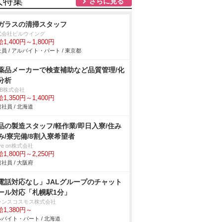
人特集
さらに見る
ガラスの清掃スタッフ
式会社ビルウイング
1,400円～1,800円
員 / アルバイト・パート / 東京都
薬品メーカーで検査補助など品質管理/化
分析
DB株式会社
1,350円～1,400円
社員 / 北海道
品の製造スタッフ/軽作業/即日入寮/住み
み/寮完備/8割入寮希望者
ve on株式会社
1,800円～2,250円
社員 / 大阪府
電話対応なし」JALグループのチャット
ール対応「札幌駅1分」
ランスコスモス株式会社
1,380円～
バイト・パート / 北海道