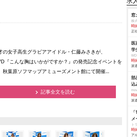
求
窓
株
時給
正社
医
学
才の女子高生グラビアアイドル・仁藤みさきが、
W
時給
tDVD『こんな胸はいかがですか？』の発売記念イベントを
派遣
日、秋葉原ソフマップアミューズメント館にて開催...
部
込
mo
記事全文を読む
時給
派遣
「
メ
ト
時給
アル