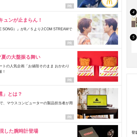
にキュンが止まらん！
ONG）』が8／５よりJ:COM STREAMで
マ夏の大盤振る舞い
ートの人気企画「お値段そのまま おかわり
催！
選」とは？
で、マウスコンピューターの製品担当者が用
表現した腕時計登場
登