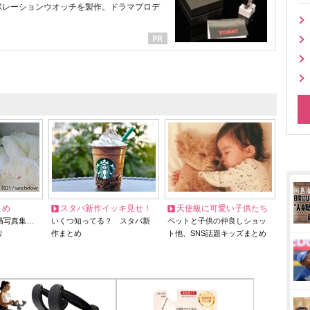
ラボレーションウオッチを製作。ドラマプロデ
とめ
スタバ新作イッキ見せ！
天使級に可愛い子供たち
猫写真集…
いくつ知ってる？ スタバ新
ペットと子供の仲良しショッ
リ
作まとめ
ト他、SNS話題キッズまとめ