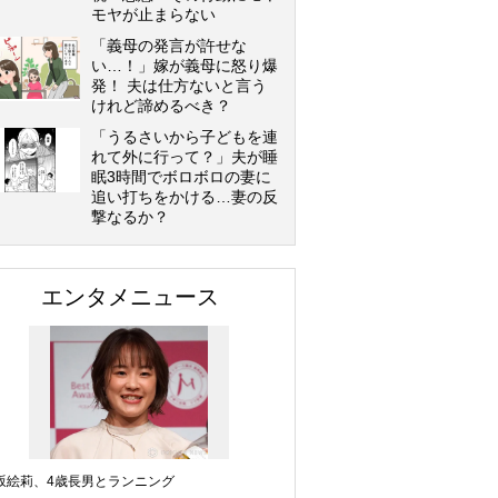
モヤが止まらない
「義母の発言が許せな
い…！」嫁が義母に怒り爆
発！ 夫は仕方ないと言う
けれど諦めるべき？
「うるさいから子どもを連
れて外に行って？」夫が睡
眠3時間でボロボロの妻に
追い打ちをかける…妻の反
撃なるか？
エンタメニュース
坂絵莉、4歳長男とランニング