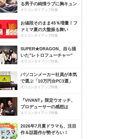
る男子の純情ラブに胸キュン
オリコンタイアップ特集
お値段そのまま45％増量！フ
ァミマ夏の大盤振る舞い
オリコンタイアップ特集
SUPER★DRAGON、自ら描
いた”レトロフューチャー”
オリコンタイアップ特集
パソコンメーカー社員が本気
で選ぶ「10万円台PC3選」
オリコンタイアップ特集
『VIVANT』限定ウオッチ、
プロデューサーの感想は
オリコンタイアップ特集
2026年7月夏ドラマも、注目
作＆話題作が勢ぞろい！