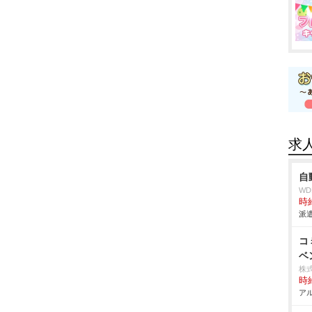
求
自
W
時給
派遣
コ
ベ
株
時給
アル