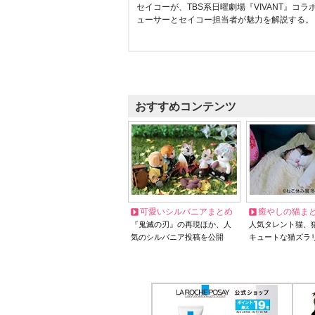
セイコーが、TBS系日曜劇場『VIVANT』コ
ューサーとセイコー担当者が魅力を解説する。
おすすめコンテンツ
可愛いシルバニアまとめ
癒やしの猫ま
『鬼滅の刃』の再現ほか、人
人気タレント猫、
気のシルバニア投稿を公開
キュートな猫ズラ