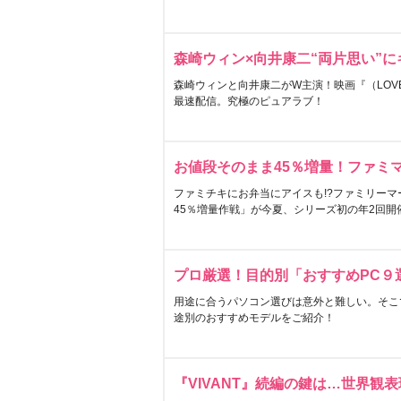
森崎ウィン×向井康二“両片思い”
森崎ウィンと向井康二がW主演！映画『（LOVE S
最速配信。究極のピュアラブ！
お値段そのまま45％増量！ファミ
ファミチキにお弁当にアイスも!?ファミリーマ
45％増量作戦」が今夏、シリーズ初の年2回開
プロ厳選！目的別「おすすめPC９
用途に合うパソコン選びは意外と難しい。そこ
途別のおすすめモデルをご紹介！
『VIVANT』続編の鍵は…世界観