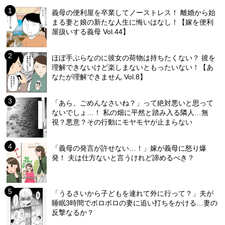
義母の便利屋を卒業してノーストレス！ 離婚から始
まる妻と娘の新たな人生に悔いはなし！【嫁を便利
屋扱いする義母 Vol.44】
ほぼ手ぶらなのに彼女の荷物は持ちたくない？ 彼を
理解できないけど楽しまないともったいない！【あ
なたが理解できません Vol.8】
「あら、ごめんなさいね？」って絶対悪いと思って
ないでしょ…！ 私の畑に平然と踏み入る隣人…無
視？悪意？その行動にモヤモヤが止まらない
「義母の発言が許せない…！」嫁が義母に怒り爆
発！ 夫は仕方ないと言うけれど諦めるべき？
「うるさいから子どもを連れて外に行って？」夫が
睡眠3時間でボロボロの妻に追い打ちをかける…妻の
反撃なるか？