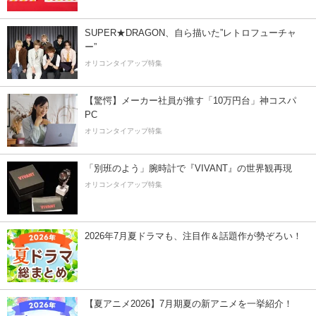
SUPER★DRAGON、自ら描いた”レトロフューチャ
ー”
オリコンタイアップ特集
【驚愕】メーカー社員が推す「10万円台」神コスパ
PC
オリコンタイアップ特集
「別班のよう」腕時計で『VIVANT』の世界観再現
オリコンタイアップ特集
2026年7月夏ドラマも、注目作＆話題作が勢ぞろい！
【夏アニメ2026】7月期夏の新アニメを一挙紹介！