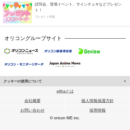
試写会、登壇イベント、サインチェキなどプレゼン
ト！
プレゼント特集
オリコングループサイト
クッキーの使用について
このサイトでは Cookie を使用して、ユーザーに合わせたコンテンツや広告の
elthaとは
表示、ソーシャル メディア機能の提供、広告の表示回数やクリック数の測定を
会社概要
個人情報保護方針
行っています。
また、ユーザーによるサイトの利用状況についても情報を収集し、ソーシャル
お問い合わせ
採用情報
メディアや広告配信、データ解析の各パートナーに提供しています。
各パートナーは、この情報とユーザーが各パートナーに提供した他の情報や、
© oricon ME inc.
ユーザーが各パートナーのサービスを使用したときに収集した他の情報を組み
合わせて使用することがあります。