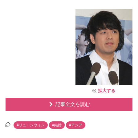
拡大する
記事全文を読む
#リュ・シウォン
#結婚
#アジア