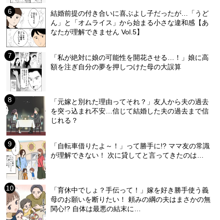
結婚前提の付き合いに喜ぶよし子だったが…「うど
ん」と「オムライス」から始まる小さな違和感【あ
なたが理解できません Vol.5】
「私が絶対に娘の可能性を開花させる…！」娘に高
額を注ぎ自分の夢を押しつけた母の大誤算
「元嫁と別れた理由ってそれ？」友人から夫の過去
を突っ込まれ不安…信じて結婚した夫の過去まで信
じれる？
「自転車借りたよ～！」って勝手に!? ママ友の常識
が理解できない！ 次に貸してと言ってきたのは…
「育休中でしょ？手伝って！」嫁を好き勝手使う義
母のお願いを断りたい！ 頼みの綱の夫はまさかの無
関心!? 自体は最悪の結末に…