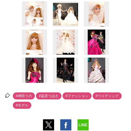
#神田うの
#益若つばさ
#ファッション
#ウエディング
#モデル