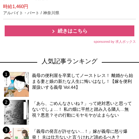
時給1,460円
アルバイト・パート / 神奈川県
続きはこちら
sponsored by 求人ボックス
人気記事ランキング
義母の便利屋を卒業してノーストレス！ 離婚から始
まる妻と娘の新たな人生に悔いはなし！【嫁を便利
屋扱いする義母 Vol.44】
「あら、ごめんなさいね？」って絶対悪いと思って
ないでしょ…！ 私の畑に平然と踏み入る隣人…無
視？悪意？その行動にモヤモヤが止まらない
「義母の発言が許せない…！」嫁が義母に怒り爆
発！ 夫は仕方ないと言うけれど諦めるべき？