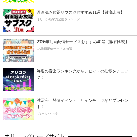
漫画読み放題サブスクおすすめ11選【徹底比較】
オリコン顧客満足度ランキング
2026年動画配信サービスおすすめ40選【徹底比較】
CS動画配信サービス20選
毎週の音楽ランキングから、ヒットの推移をチェッ
ク！
試写会、登壇イベント、サインチェキなどプレゼン
ト！
プレゼント特集
オリコングループサイト