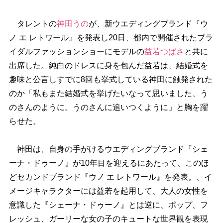
タレントの
神田うの
が、新ウエディングブランド『ウ
ノ エ レトワール』を発表し20日、都内で開催されたブラ
イダルファッションショーにモデルの
益若つばさ
と共に
出席した。純白のドレスに身を包んだ益若は、結婚式を
趣味と公言しすでに8回も挙式している神田に触発された
のか「私もまた結婚式を挙げたいなって思いました、う
のさんのように。うのさんに追いつくように」と胸を躍
らせた。
神田は、自身の手がけるウエディングブランド『シェ
ーナ・ドゥーノ』が10年目を迎えるにあたって、このほ
どセカンドブランド『ウノ エ レトワール』を発表。、イ
メージキャラクターには益若を起用して、大人の女性を
意識した『シェーナ・ドゥーノ』とは逆に、ポップ、フ
レッシュ、ガーリーな女の子のキュートな世界観を表現