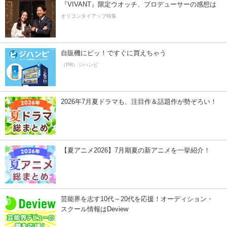
『VIVANT』限定ウオッチ、プロデューサーの感想は
オリコンタイアップ特集
自販機にピッ！ですぐに買えちゃう
（PR）ジハンピ
2026年7月夏ドラマも、注目作＆話題作が勢ぞろい！
【夏アニメ2026】7月期夏の新アニメを一挙紹介！
芸能界を志す10代～20代を応援！オーディション・
スクール情報はDeview