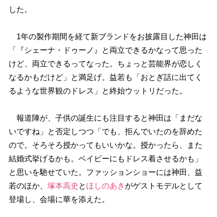
した。
1年の製作期間を経て新ブランドをお披露目した神田は
「『シェーナ・ドゥーノ』と両立できるかなって思った
けど、両立できるってなった。ちょっと芸能界が恋しく
なるかもだけど」と満足げ。益若も「おとぎ話に出てく
るような世界観のドレス」と終始ウットリだった。
報道陣が、子供の誕生にも注目すると神田は「まだな
いですね」と否定しつつ「でも、拒んでいたのを辞めた
ので。そろそろ授かってもいいかな。授かったら、また
結婚式挙げるかも。ベイビーにもドレス着させるかも」
と思いを馳せていた。ファッションショーには神田、益
若のほか、
塚本高史
と
ほしのあき
がゲストモデルとして
登場し、会場に華を添えた。