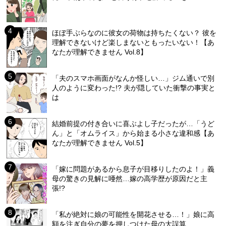
ほぼ手ぶらなのに彼女の荷物は持ちたくない？ 彼を
理解できないけど楽しまないともったいない！【あ
なたが理解できません Vol.8】
「夫のスマホ画面がなんか怪しい…」ジム通いで別
人のように変わった!? 夫が隠していた衝撃の事実と
は
結婚前提の付き合いに喜ぶよし子だったが…「うど
ん」と「オムライス」から始まる小さな違和感【あ
なたが理解できません Vol.5】
「嫁に問題があるから息子が目移りしたのよ！」義
母の驚きの見解に唖然…嫁の高学歴が原因だと主
張!?
「私が絶対に娘の可能性を開花させる…！」娘に高
額を注ぎ自分の夢を押しつけた母の大誤算