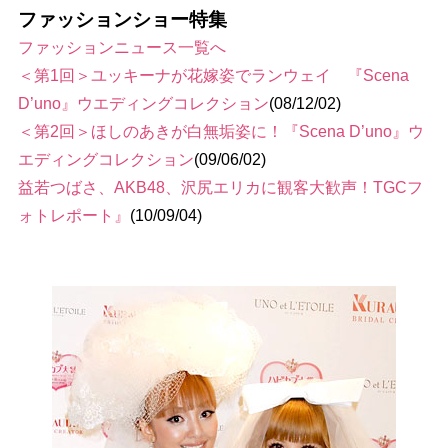
ファッションショー特集
ファッションニュース一覧へ
＜第1回＞ユッキーナが花嫁姿でランウェイ 『Scena
D’uno』ウエディングコレクション
(08/12/02)
＜第2回＞ほしのあきが白無垢姿に！『Scena D’uno』ウ
エディングコレクション
(09/06/02)
益若つばさ、AKB48、沢尻エリカに観客大歓声！TGCフ
ォトレポート』
(10/09/04)