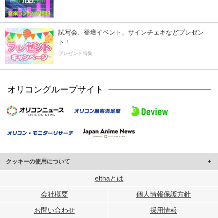
試写会、登壇イベント、サインチェキなどプレゼン
ト！
プレゼント特集
オリコングループサイト
クッキーの使用について
このサイトでは Cookie を使用して、ユーザーに合わせたコンテンツや広告の
elthaとは
表示、ソーシャル メディア機能の提供、広告の表示回数やクリック数の測定を
会社概要
個人情報保護方針
行っています。
また、ユーザーによるサイトの利用状況についても情報を収集し、ソーシャル
お問い合わせ
採用情報
メディアや広告配信、データ解析の各パートナーに提供しています。