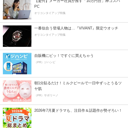
【驚愕】メーカー社員が推す「10万円台」神コスパ
PC
オリコンタイアップ特集
一番似合う登場人物は…『VIVANT』限定ウオッチ
オリコンタイアップ特集
自販機にピッ！ですぐに買えちゃう
（PR）ジハンピ
朝1分貼るだけ！ミルクピールで一日中ずっとうるツ
ヤ肌
（PR）サボリーノ
2026年7月夏ドラマも、注目作＆話題作が勢ぞろい！