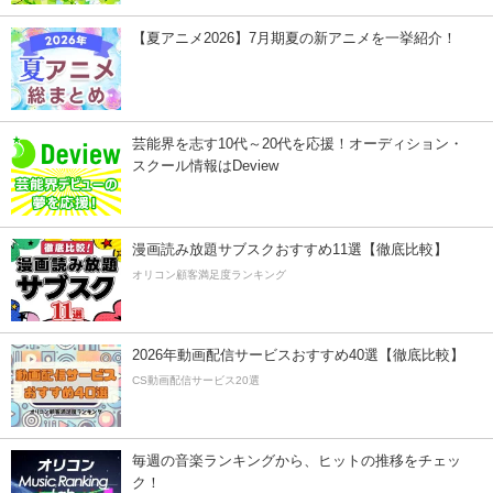
【夏アニメ2026】7月期夏の新アニメを一挙紹介！
芸能界を志す10代～20代を応援！オーディション・
スクール情報はDeview
漫画読み放題サブスクおすすめ11選【徹底比較】
オリコン顧客満足度ランキング
2026年動画配信サービスおすすめ40選【徹底比較】
CS動画配信サービス20選
毎週の音楽ランキングから、ヒットの推移をチェッ
ク！