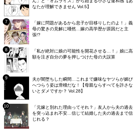
ん」と「オムライス」から始まる小さな違和感【あ
なたが理解できません Vol.5】
「嫁に問題があるから息子が目移りしたのよ！」義
母の驚きの見解に唖然…嫁の高学歴が原因だと主
張!?
「私が絶対に娘の可能性を開花させる…！」娘に高
額を注ぎ自分の夢を押しつけた母の大誤算
夫が闇堕ちした瞬間…これまで嫌味なヤツらが媚び
へつらう姿は滑稽だな！【母親ならすべてを許さな
いとダメですか？ Vol.28】
「元嫁と別れた理由ってそれ？」友人から夫の過去
を突っ込まれ不安…信じて結婚した夫の過去まで信
じれる？