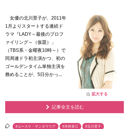
女優の北川景子が、2011年
1月よりスタートする連続ド
ラマ『LADY～最後のプロフ
ァイリング～（仮題）」
（TBS系・金曜夜10時～）で
同局連ドラ初主演かつ、初の
ゴールデンタイム単独主演を
務めることが、5日分かっ...
拡大する
記事全文を読む
#ユースケ・サンタマリア
#木村多江
#北川景子