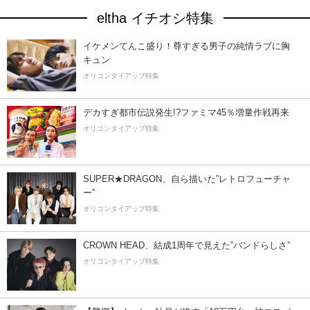
eltha イチオシ特集
イケメンてんこ盛り！尊すぎる男子の純情ラブに胸
キュン
オリコンタイアップ特集
デカすぎ都市伝説発生!?ファミマ45％増量作戦再来
オリコンタイアップ特集
SUPER★DRAGON、自ら描いた”レトロフューチャ
ー”
オリコンタイアップ特集
CROWN HEAD、結成1周年で見えた”バンドらしさ”
オリコンタイアップ特集