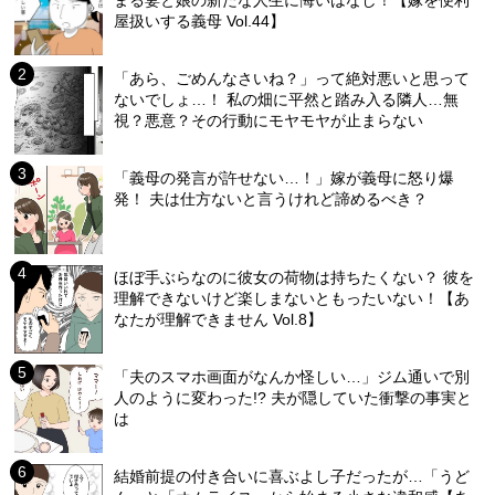
屋扱いする義母 Vol.44】
「あら、ごめんなさいね？」って絶対悪いと思って
ないでしょ…！ 私の畑に平然と踏み入る隣人…無
視？悪意？その行動にモヤモヤが止まらない
「義母の発言が許せない…！」嫁が義母に怒り爆
発！ 夫は仕方ないと言うけれど諦めるべき？
ほぼ手ぶらなのに彼女の荷物は持ちたくない？ 彼を
理解できないけど楽しまないともったいない！【あ
なたが理解できません Vol.8】
「夫のスマホ画面がなんか怪しい…」ジム通いで別
人のように変わった!? 夫が隠していた衝撃の事実と
は
結婚前提の付き合いに喜ぶよし子だったが…「うど