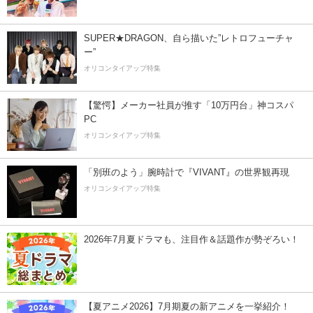
SUPER★DRAGON、自ら描いた”レトロフューチャ
ー”
オリコンタイアップ特集
【驚愕】メーカー社員が推す「10万円台」神コスパ
PC
オリコンタイアップ特集
「別班のよう」腕時計で『VIVANT』の世界観再現
オリコンタイアップ特集
2026年7月夏ドラマも、注目作＆話題作が勢ぞろい！
【夏アニメ2026】7月期夏の新アニメを一挙紹介！