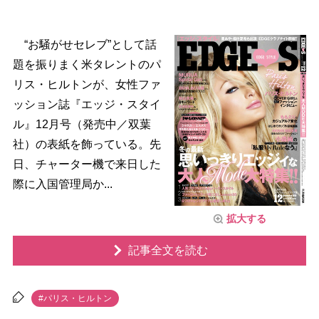
“お騒がせセレブ”として話
題を振りまく米タレントのパ
リス・ヒルトンが、女性ファ
ッション誌『エッジ・スタイ
ル』12月号（発売中／双葉
社）の表紙を飾っている。先
日、チャーター機で来日した
際に入国管理局か...
拡大する
記事全文を読む
#パリス・ヒルトン