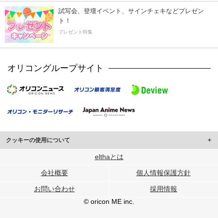
試写会、登壇イベント、サインチェキなどプレゼン
ト！
プレゼント特集
オリコングループサイト
クッキーの使用について
このサイトでは Cookie を使用して、ユーザーに合わせたコンテンツや広告の
elthaとは
表示、ソーシャル メディア機能の提供、広告の表示回数やクリック数の測定を
会社概要
個人情報保護方針
行っています。
また、ユーザーによるサイトの利用状況についても情報を収集し、ソーシャル
お問い合わせ
採用情報
メディアや広告配信、データ解析の各パートナーに提供しています。
各パートナーは、この情報とユーザーが各パートナーに提供した他の情報や、
© oricon ME inc.
ユーザーが各パートナーのサービスを使用したときに収集した他の情報を組み
合わせて使用することがあります。