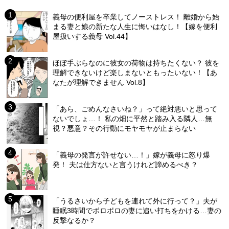
義母の便利屋を卒業してノーストレス！ 離婚から始
まる妻と娘の新たな人生に悔いはなし！【嫁を便利
屋扱いする義母 Vol.44】
ほぼ手ぶらなのに彼女の荷物は持ちたくない？ 彼を
理解できないけど楽しまないともったいない！【あ
なたが理解できません Vol.8】
「あら、ごめんなさいね？」って絶対悪いと思って
ないでしょ…！ 私の畑に平然と踏み入る隣人…無
視？悪意？その行動にモヤモヤが止まらない
「義母の発言が許せない…！」嫁が義母に怒り爆
発！ 夫は仕方ないと言うけれど諦めるべき？
「うるさいから子どもを連れて外に行って？」夫が
睡眠3時間でボロボロの妻に追い打ちをかける…妻の
反撃なるか？