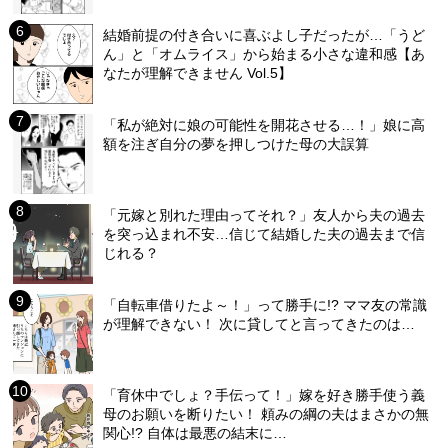
結婚前提の付き合いに喜ぶよし子だったが…「うど
ん」と「オムライス」から始まる小さな違和感【あ
なたが理解できません Vol.5】
「私が絶対に娘の可能性を開花させる…！」娘に高
額を注ぎ自分の夢を押しつけた母の大誤算
「元嫁と別れた理由ってそれ？」友人から夫の過去
を突っ込まれ不安…信じて結婚した夫の過去まで信
じれる？
「自転車借りたよ～！」って勝手に!? ママ友の常識
が理解できない！ 次に貸してと言ってきたのは…
「育休中でしょ？手伝って！」嫁を好き勝手使う義
母のお願いを断りたい！ 頼みの綱の夫はまさかの無
関心!? 自体は最悪の結末に…