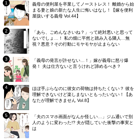
義母の便利屋を卒業してノーストレス！ 離婚から始
まる妻と娘の新たな人生に悔いはなし！【嫁を便利
屋扱いする義母 Vol.44】
「あら、ごめんなさいね？」って絶対悪いと思って
ないでしょ…！ 私の畑に平然と踏み入る隣人…無
視？悪意？その行動にモヤモヤが止まらない
「義母の発言が許せない…！」嫁が義母に怒り爆
発！ 夫は仕方ないと言うけれど諦めるべき？
ほぼ手ぶらなのに彼女の荷物は持ちたくない？ 彼を
理解できないけど楽しまないともったいない！【あ
なたが理解できません Vol.8】
「夫のスマホ画面がなんか怪しい…」ジム通いで別
人のように変わった!? 夫が隠していた衝撃の事実と
は