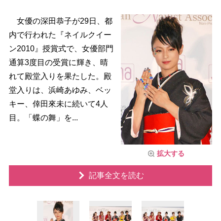
女優の深田恭子が29日、都
内で行われた『ネイルクイー
ン2010』授賞式で、女優部門
通算3度目の受賞に輝き、晴
れて殿堂入りを果たした。殿
堂入りは、浜崎あゆみ、ベッ
キー、倖田來未に続いて4人
目。「蝶の舞」を...
拡大する
記事全文を読む