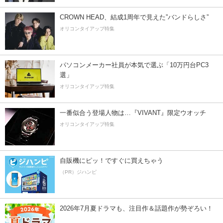
CROWN HEAD、結成1周年で見えた”バンドらしさ”
オリコンタイアップ特集
パソコンメーカー社員が本気で選ぶ「10万円台PC3
選」
オリコンタイアップ特集
一番似合う登場人物は…『VIVANT』限定ウオッチ
オリコンタイアップ特集
自販機にピッ！ですぐに買えちゃう
（PR）ジハンピ
2026年7月夏ドラマも、注目作＆話題作が勢ぞろい！