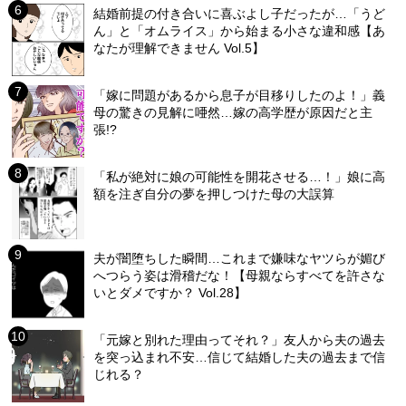
結婚前提の付き合いに喜ぶよし子だったが…「うど
ん」と「オムライス」から始まる小さな違和感【あ
なたが理解できません Vol.5】
「嫁に問題があるから息子が目移りしたのよ！」義
母の驚きの見解に唖然…嫁の高学歴が原因だと主
張!?
「私が絶対に娘の可能性を開花させる…！」娘に高
額を注ぎ自分の夢を押しつけた母の大誤算
夫が闇堕ちした瞬間…これまで嫌味なヤツらが媚び
へつらう姿は滑稽だな！【母親ならすべてを許さな
いとダメですか？ Vol.28】
「元嫁と別れた理由ってそれ？」友人から夫の過去
を突っ込まれ不安…信じて結婚した夫の過去まで信
じれる？