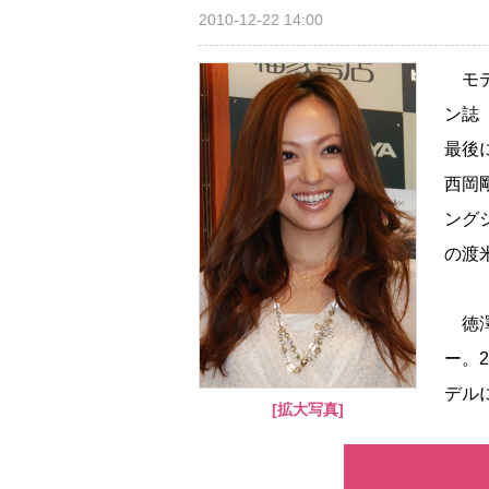
2010-12-22 14:00
モデ
ン誌『
最後
西岡
ング
の渡
徳澤は
ー。
デルに
[拡大写真]