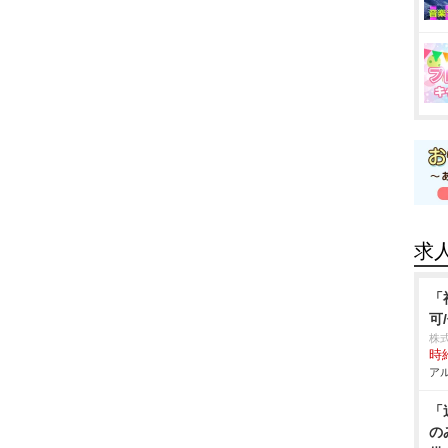
求
「
可
株式
時給
アル
「
の