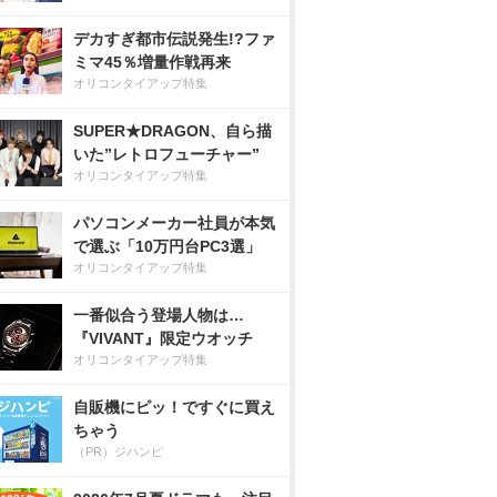
デカすぎ都市伝説発生!?ファ
ミマ45％増量作戦再来
オリコンタイアップ特集
SUPER★DRAGON、自ら描
いた”レトロフューチャー”
オリコンタイアップ特集
パソコンメーカー社員が本気
で選ぶ「10万円台PC3選」
オリコンタイアップ特集
一番似合う登場人物は…
『VIVANT』限定ウオッチ
オリコンタイアップ特集
自販機にピッ！ですぐに買え
ちゃう
（PR）ジハンピ