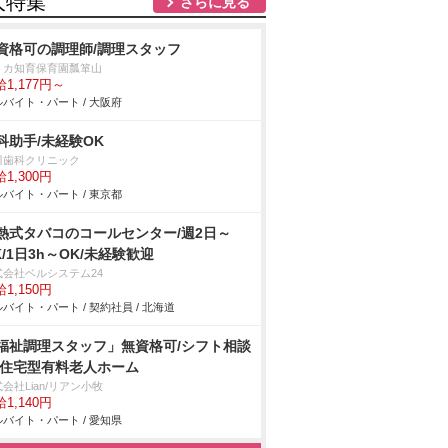
人特集
さらに見る
資格可の調理師/調理スタッフ
トカ知育保育園瓢箪山
1,177円～
バイト・パート / 大阪府
科助手/未経験OK
川歯科クリニック
1,300円
バイト・パート / 東京都
熱式タバコのコールセンター/週2日～
K/1日3h～OK/未経験歓迎
式会社ベルシステム24
1,150円
バイト・パート / 契約社員 / 北海道
福祉調理スタッフ」無資格可/シフト相談
/住宅型有料老人ホーム
会社Lian/リアン小牧
1,140円
バイト・パート / 愛知県