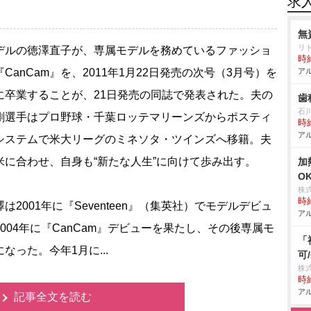
求
無
リ
ルの徳澤直子が、専属モデルを務めているファッショ
時給
CanCam』を、2011年1月22日発売の次号（3月号）を
アル
に卒業することが、21日発売の同誌で発表された。夫の
歯
石
剛選手はプロ野球・千葉ロッテマリーンズからポスティ
時給
アル
システムで米大リーグのミネソタ・ツインズへ移籍。夫
米に合わせ、自身も“新たな人生”に向けて歩み出す。
加
O
株
時給
2001年に『Seventeen』（集英社）でモデルデビュ
アル
2004年に『CanCam』デビューを果たし、その後専属モ
「
なった。今年1月に...
可
株式
時給
アル
記事全文を読む