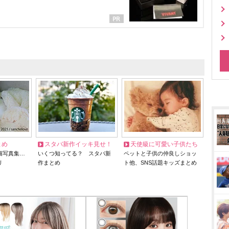
とめ
スタバ新作イッキ見せ！
天使級に可愛い子供たち
猫写真集…
いくつ知ってる？ スタバ新
ペットと子供の仲良しショッ
リ
作まとめ
ト他、SNS話題キッズまとめ