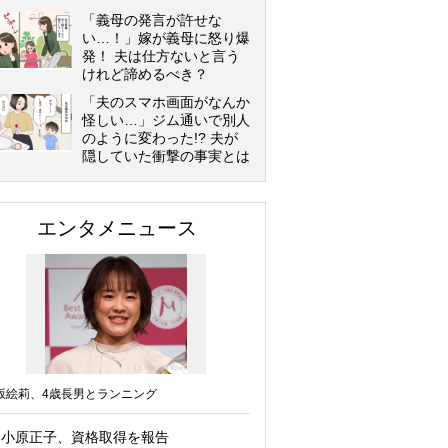
「義母の発言が許せな
い…！」嫁が義母に怒り爆
発！ 夫は仕方ないと言う
けれど諦めるべき？
「夫のスマホ画面がなんか
怪しい…」ジム通いで別人
のように変わった!? 夫が
隠していた衝撃の事実とは
エンタメニュース
坂絵莉、4歳長男とランニング
小原正子、資格取得を報告