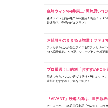
森崎ウィン×向井康二“両片思い”
森崎ウィンと向井康二がW主演！映画『（LOVE S
最速配信。究極のピュアラブ！
お値段そのまま45％増量！ファミ
ファミチキにお弁当にアイスも!?ファミリーマ
45％増量作戦」が今夏、シリーズ初の年2回開
プロ厳選！目的別「おすすめPC９
用途に合うパソコン選びは意外と難しい。そこ
途別のおすすめモデルをご紹介！
『VIVANT』続編の鍵は…世界観
セイコーが、TBS系日曜劇場『VIVANT』コ