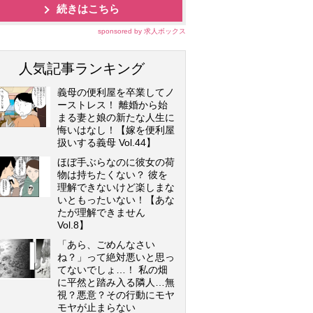
続きはこちら
sponsored by 求人ボックス
人気記事ランキング
義母の便利屋を卒業してノ
ーストレス！ 離婚から始
まる妻と娘の新たな人生に
悔いはなし！【嫁を便利屋
扱いする義母 Vol.44】
ほぼ手ぶらなのに彼女の荷
物は持ちたくない？ 彼を
理解できないけど楽しまな
いともったいない！【あな
たが理解できません
Vol.8】
「あら、ごめんなさい
ね？」って絶対悪いと思っ
てないでしょ…！ 私の畑
に平然と踏み入る隣人…無
視？悪意？その行動にモヤ
モヤが止まらない