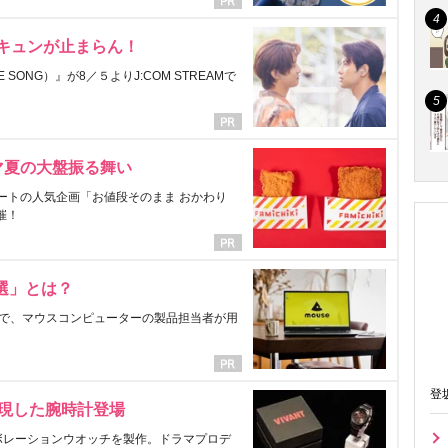
にキュンが止まらん！
ONG）』が8／５よりJ:COM STREAMで
マ夏の大盤振る舞い
ートの人気企画「お値段そのまま おかわり
催！
選」とは？
で、マウスコンピューターの製品担当者が用
登
表現した腕時計登場
ラボレーションウオッチを製作。ドラマプロデ