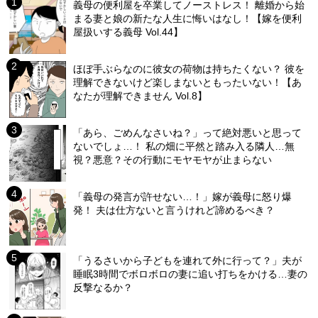
義母の便利屋を卒業してノーストレス！ 離婚から始
まる妻と娘の新たな人生に悔いはなし！【嫁を便利
屋扱いする義母 Vol.44】
ほぼ手ぶらなのに彼女の荷物は持ちたくない？ 彼を
理解できないけど楽しまないともったいない！【あ
なたが理解できません Vol.8】
「あら、ごめんなさいね？」って絶対悪いと思って
ないでしょ…！ 私の畑に平然と踏み入る隣人…無
視？悪意？その行動にモヤモヤが止まらない
「義母の発言が許せない…！」嫁が義母に怒り爆
発！ 夫は仕方ないと言うけれど諦めるべき？
「うるさいから子どもを連れて外に行って？」夫が
睡眠3時間でボロボロの妻に追い打ちをかける…妻の
反撃なるか？