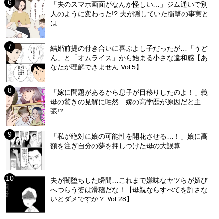
「夫のスマホ画面がなんか怪しい…」ジム通いで別
人のように変わった!? 夫が隠していた衝撃の事実と
は
結婚前提の付き合いに喜ぶよし子だったが…「うど
ん」と「オムライス」から始まる小さな違和感【あ
なたが理解できません Vol.5】
「嫁に問題があるから息子が目移りしたのよ！」義
母の驚きの見解に唖然…嫁の高学歴が原因だと主
張!?
「私が絶対に娘の可能性を開花させる…！」娘に高
額を注ぎ自分の夢を押しつけた母の大誤算
夫が闇堕ちした瞬間…これまで嫌味なヤツらが媚び
へつらう姿は滑稽だな！【母親ならすべてを許さな
いとダメですか？ Vol.28】