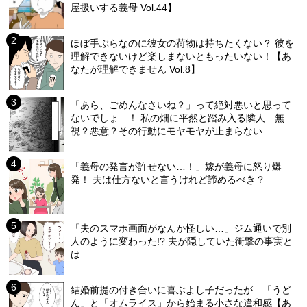
屋扱いする義母 Vol.44】
ほぼ手ぶらなのに彼女の荷物は持ちたくない？ 彼を
理解できないけど楽しまないともったいない！【あ
なたが理解できません Vol.8】
「あら、ごめんなさいね？」って絶対悪いと思って
ないでしょ…！ 私の畑に平然と踏み入る隣人…無
視？悪意？その行動にモヤモヤが止まらない
「義母の発言が許せない…！」嫁が義母に怒り爆
発！ 夫は仕方ないと言うけれど諦めるべき？
「夫のスマホ画面がなんか怪しい…」ジム通いで別
人のように変わった!? 夫が隠していた衝撃の事実と
は
結婚前提の付き合いに喜ぶよし子だったが…「うど
ん」と「オムライス」から始まる小さな違和感【あ