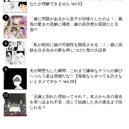
なたが理解できません Vol.5】
「嫁に問題があるから息子が目移りしたのよ！」義
母の驚きの見解に唖然…嫁の高学歴が原因だと主
張!?
「私が絶対に娘の可能性を開花させる…！」娘に高
額を注ぎ自分の夢を押しつけた母の大誤算
夫が闇堕ちした瞬間…これまで嫌味なヤツらが媚び
へつらう姿は滑稽だな！【母親ならすべてを許さな
いとダメですか？ Vol.28】
「元嫁と別れた理由ってそれ？」友人から夫の過去
を突っ込まれ不安…信じて結婚した夫の過去まで信
じれる？