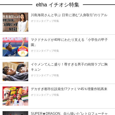
eltha イチオシ特集
川島海荷さんと学ぶ 日常に潜む“人身取引”のリアル
オリコンタイアップ特集
マクドナルドが40年にわたり支える「小学生の甲子
園」
オリコンタイアップ特集
イケメンてんこ盛り！尊すぎる男子の純情ラブに胸
キュン
オリコンタイアップ特集
デカすぎ都市伝説発生!?ファミマ45％増量作戦再来
オリコンタイアップ特集
SUPER★DRAGON、自ら描いた”レトロフューチャ