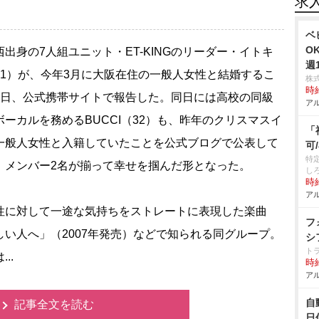
求
ベ
O
出身の7人組ユニット・ET-KINGのリーダー・イトキ
週
31）が、今年3月に大阪在住の一般人女性と結婚するこ
株
時給
7日、公式携帯サイトで報告した。同日には高校の同級
アル
ボーカルを務めるBUCCI（32）も、昨年のクリスマスイ
「
一般人女性と入籍していたことを公式ブログで公表して
可
特
、メンバー2名が揃って幸せを掴んだ形となった。
し
時給
アル
に対して一途な気持ちをストレートに表現した楽曲
フ
しい人へ」（2007年発売）などで知られる同グループ。
シ
ト
..
時給
アル
自
記事全文を読む
日