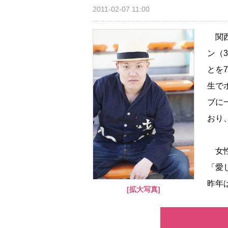
2011-02-07 11:00
関西
ン（
とを
生で
ブに
おり
女性
「愛
昨年は.
[拡大写真]