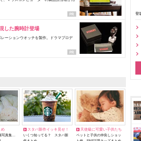
登
表現した腕時計登場
ラボレーションウオッチを製作。ドラマプロデ
とめ
スタバ新作イッキ見せ！
天使級に可愛い子供たち
猫写真集…
いくつ知ってる？ スタバ新
ペットと子供の仲良しショッ
リ
作まとめ
ト他、SNS話題キッズまとめ