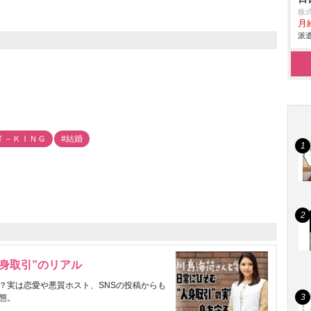
株
月給
派遣
Ｔ－ＫＩＮＧ
#結婚
身取引”のリアル
？実は恋愛や悪質ホスト、SNSの投稿からも
態。