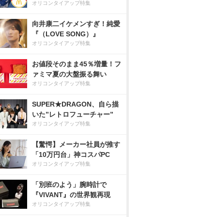
オリコンタイアップ特集
向井康二イケメンすぎ！純愛
『（LOVE SONG）』
オリコンタイアップ特集
お値段そのまま45％増量！フ
ァミマ夏の大盤振る舞い
オリコンタイアップ特集
SUPER★DRAGON、自ら描
いた”レトロフューチャー”
オリコンタイアップ特集
【驚愕】メーカー社員が推す
「10万円台」神コスパPC
オリコンタイアップ特集
「別班のよう」腕時計で
『VIVANT』の世界観再現
オリコンタイアップ特集