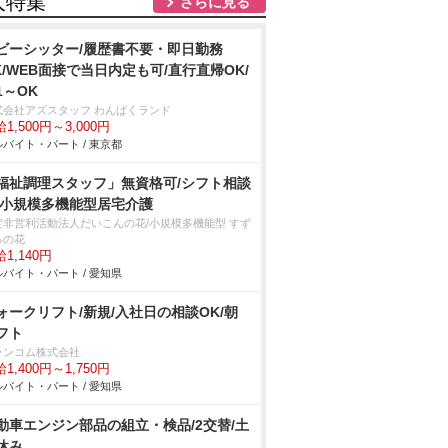
人特集
さらに見る
ビーシッター/履歴書不要・即日勤務
K/WEB面接で当日内定も可/直行直帰OK/
1～OK
式会社アズスタッフ わんぱくランド
1,500円～3,000円
バイト・パート / 東京都
福祉調理スタッフ」無資格可/シフト相談
/小規模多機能型居宅介護
定非営利活動法人だいこんの花/小規模多機能型 すず
ろの花
1,140円
バイト・パート / 愛知県
ォークリフト/新規/入社日の相談OK/朝
フト
ランコム株式会社
1,400円～1,750円
バイト・パート / 愛知県
動車エンジン部品の組立・検品/2交替/土
休み