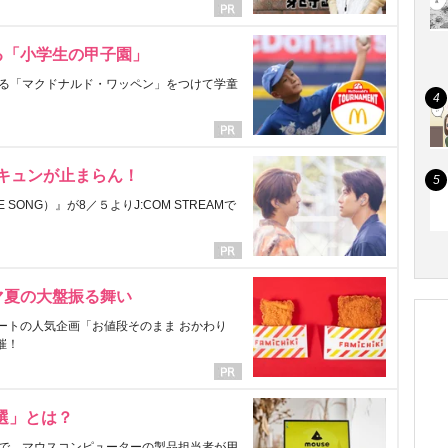
る「小学生の甲子園」
る「マクドナルド・ワッペン」をつけて学童
にキュンが止まらん！
ONG）』が8／５よりJ:COM STREAMで
マ夏の大盤振る舞い
ートの人気企画「お値段そのまま おかわり
催！
選」とは？
で、マウスコンピューターの製品担当者が用