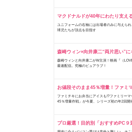
マクドナルドが40年にわたり支え
ユニフォームの右袖には出場者のみに与えられ
球児たちが頂点を目指す
森崎ウィン×向井康二“両片思い”
森崎ウィンと向井康二がW主演！映画『（LOVE S
最速配信。究極のピュアラブ！
お値段そのまま45％増量！ファミ
ファミチキにお弁当にアイスも!?ファミリーマ
45％増量作戦」が今夏、シリーズ初の年2回開
プロ厳選！目的別「おすすめPC９
用途に合うパソコン選びは意外と難しい。そこ