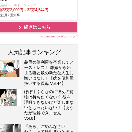
式会社ワールドインテック
23万2,000円～32万4,544円
社員 / 愛知県
続きはこちら
sponsored by 求人ボックス
人気記事ランキング
義母の便利屋を卒業してノ
ーストレス！ 離婚から始
まる妻と娘の新たな人生に
悔いはなし！【嫁を便利屋
扱いする義母 Vol.44】
ほぼ手ぶらなのに彼女の荷
物は持ちたくない？ 彼を
理解できないけど楽しまな
いともったいない！【あな
たが理解できません
Vol.8】
「あら、ごめんなさい
ね？」って絶対悪いと思っ