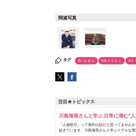
関連写真
タグ
#いときん
#ＢＵＣＣＩ
#Ｅ
注目★トピックス
川島海荷さんと学ぶ 日常に潜む“人
「人身取引」って海外の話だと思ってませんか
起きています。川島海荷さんと学ぶリアルな実