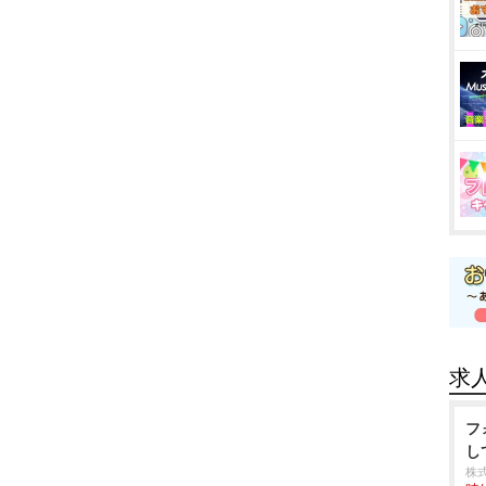
求
フ
し
株