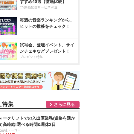
すすめ40選【徹底比較】
CS動画配信サービス20選
毎週の音楽ランキングから、
ヒットの推移をチェック！
試写会、登壇イベント、サイ
ンチェキなどプレゼント！
プレゼント特集
人特集
さらに見る
ォークリフトでの入出庫業務/資格を活か
て高時給!選べる時間&週休2日
式会社トーコー