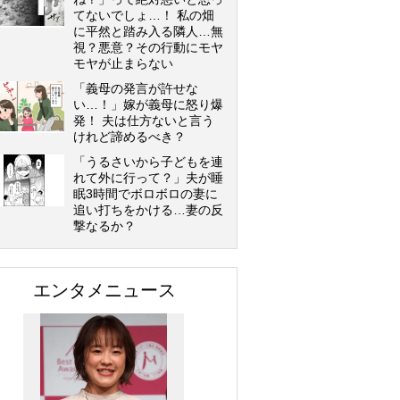
てないでしょ…！ 私の畑
に平然と踏み入る隣人…無
視？悪意？その行動にモヤ
モヤが止まらない
「義母の発言が許せな
い…！」嫁が義母に怒り爆
発！ 夫は仕方ないと言う
けれど諦めるべき？
「うるさいから子どもを連
れて外に行って？」夫が睡
眠3時間でボロボロの妻に
追い打ちをかける…妻の反
撃なるか？
エンタメニュース