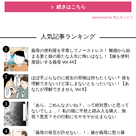
続きはこちら
sponsored by 求人ボックス
人気記事ランキング
義母の便利屋を卒業してノーストレス！ 離婚から始
まる妻と娘の新たな人生に悔いはなし！【嫁を便利
屋扱いする義母 Vol.44】
ほぼ手ぶらなのに彼女の荷物は持ちたくない？ 彼を
理解できないけど楽しまないともったいない！【あ
なたが理解できません Vol.8】
「あら、ごめんなさいね？」って絶対悪いと思って
ないでしょ…！ 私の畑に平然と踏み入る隣人…無
視？悪意？その行動にモヤモヤが止まらない
「義母の発言が許せない…！」嫁が義母に怒り爆