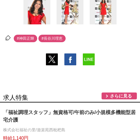
#神田正輝
#長谷川理恵
さらに見る
求人特集
「福祉調理スタッフ」無資格可/午前のみ/小規模多機能型居
宅介護
株式会社福祉の里/遊楽苑西枇杷島
時給1,140円