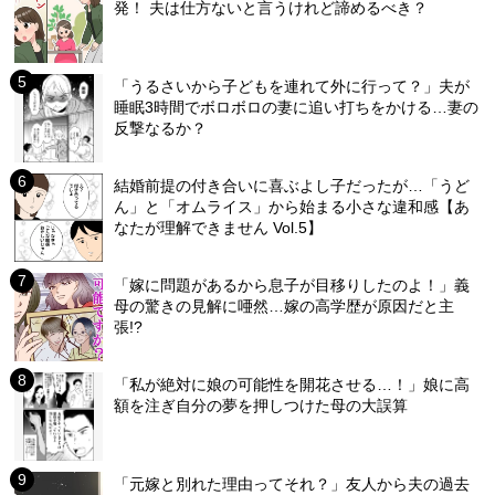
発！ 夫は仕方ないと言うけれど諦めるべき？
「うるさいから子どもを連れて外に行って？」夫が
睡眠3時間でボロボロの妻に追い打ちをかける…妻の
反撃なるか？
結婚前提の付き合いに喜ぶよし子だったが…「うど
ん」と「オムライス」から始まる小さな違和感【あ
なたが理解できません Vol.5】
「嫁に問題があるから息子が目移りしたのよ！」義
母の驚きの見解に唖然…嫁の高学歴が原因だと主
張!?
「私が絶対に娘の可能性を開花させる…！」娘に高
額を注ぎ自分の夢を押しつけた母の大誤算
「元嫁と別れた理由ってそれ？」友人から夫の過去