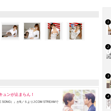
にキュンが止まらん！
ONG）』が8／５よりJ:COM STREAMで