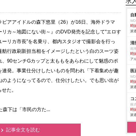
求
自
W
ビアアイドルの森下悠里（26）が16日、海外ドラマ
時給
ーリカ～地図にない街～』のDVD発売を記念して“エロす
派遣
ユーリカ市長”を名乗り、都内スタジオで撮影会を行っ
清
南
蓮舫行政刷新担当相をイメージしたという白のスーツ姿
時給
アル
れ、90センチGカップと太ももをあらわにして魅惑のポ
を連発。事業仕分けしたいものを問われ「下着集めが趣
医
W
山のようになってるので、仕分けしたい。でも思い出が
時給
派遣
らせた。
コ
株
森下は「市民の方た...
時給
派遣
記事全文を読む