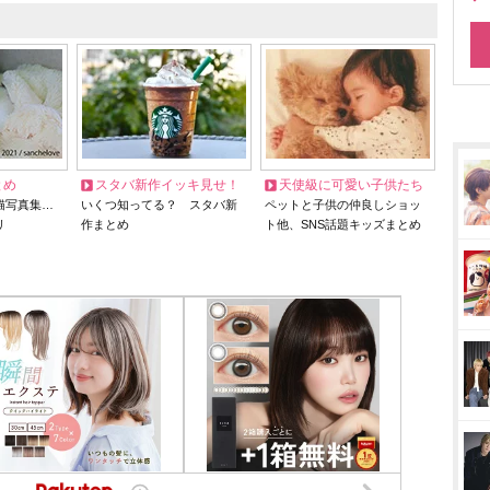
とめ
スタバ新作イッキ見せ！
天使級に可愛い子供たち
猫写真集…
いくつ知ってる？ スタバ新
ペットと子供の仲良しショッ
リ
作まとめ
ト他、SNS話題キッズまとめ