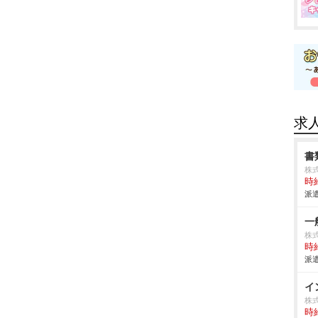
求
書
株式
時給
派遣
一
株式
時給
派遣
イ
株式
時給