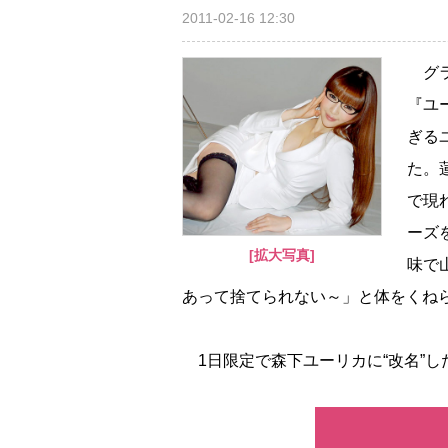
2011-02-16 12:30
グラ
『ユ
ぎる
た。
で現
ーズ
[拡大写真]
味で
あって捨てられない～」と体をくね
1日限定で森下ユーリカに“改名”した