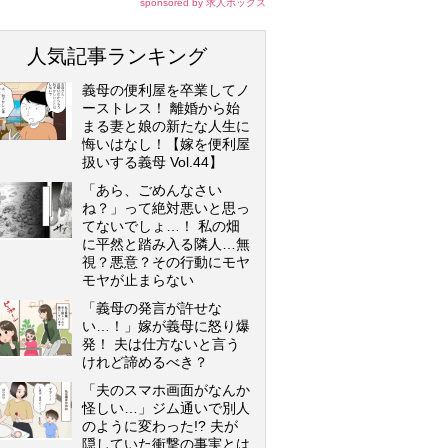
sponsored by 求人ボックス
人気記事ランキング
義母の便利屋を卒業してノ
ーストレス！ 離婚から始
まる妻と娘の新たな人生に
悔いはなし！【嫁を便利屋
扱いする義母 Vol.44】
「あら、ごめんなさい
ね？」って絶対悪いと思っ
てないでしょ…！ 私の畑
に平然と踏み入る隣人…無
視？悪意？その行動にモヤ
モヤが止まらない
「義母の発言が許せな
い…！」嫁が義母に怒り爆
発！ 夫は仕方ないと言う
けれど諦めるべき？
「夫のスマホ画面がなんか
怪しい…」ジム通いで別人
のように変わった!? 夫が
隠していた衝撃の事実とは