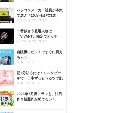
パソコンメーカー社員が本気
で選ぶ「10万円台PC3選」
オリコンタイアップ特集
一番似合う登場人物は…
『VIVANT』限定ウオッチ
オリコンタイアップ特集
自販機にピッ！ですぐに買え
ちゃう
（PR）ジハンピ
朝1分貼るだけ！ミルクピー
ルで一日中ずっとうるツヤ肌
（PR）サボリーノ
2026年7月夏ドラマも、注目
作＆話題作が勢ぞろい！