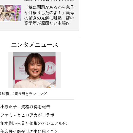
「嫁に問題があるから息子
が目移りしたのよ！」義母
の驚きの見解に唖然…嫁の
高学歴が原因だと主張!?
エンタメニュース
坂絵莉、4歳長男とランニング
小原正子、資格取得を報告
ファミマとヒロアカがコラボ
施す側から見た整形のカジュアル化
美容外科医が世の中に思うこと