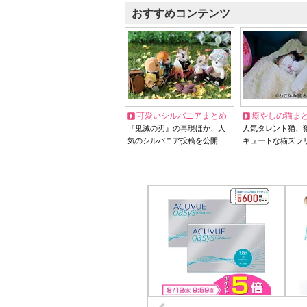
おすすめコンテンツ
可愛いシルバニアまとめ
癒やしの猫ま
『鬼滅の刃』の再現ほか、人
人気タレント猫、
気のシルバニア投稿を公開
キュートな猫ズラ