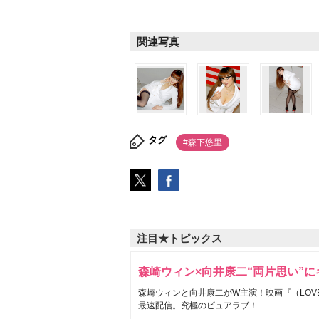
関連写真
タグ
#森下悠里
注目★トピックス
森崎ウィン×向井康二“両片思い”
森崎ウィンと向井康二がW主演！映画『（LOVE S
最速配信。究極のピュアラブ！