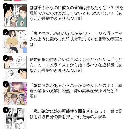
ほぼ手ぶらなのに彼女の荷物は持ちたくない？ 彼を
理解できないけど楽しまないともったいない！【あ
なたが理解できません Vol.8】
「夫のスマホ画面がなんか怪しい…」ジム通いで別
人のように変わった!? 夫が隠していた衝撃の事実と
は
結婚前提の付き合いに喜ぶよし子だったが…「うど
ん」と「オムライス」から始まる小さな違和感【あ
なたが理解できません Vol.5】
「嫁に問題があるから息子が目移りしたのよ！」義
母の驚きの見解に唖然…嫁の高学歴が原因だと主
張!?
「私が絶対に娘の可能性を開花させる…！」娘に高
額を注ぎ自分の夢を押しつけた母の大誤算