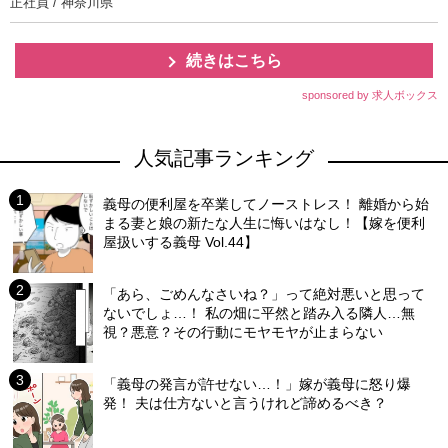
正社員 / 神奈川県
続きはこちら
sponsored by 求人ボックス
人気記事ランキング
義母の便利屋を卒業してノーストレス！ 離婚から始
まる妻と娘の新たな人生に悔いはなし！【嫁を便利
屋扱いする義母 Vol.44】
「あら、ごめんなさいね？」って絶対悪いと思って
ないでしょ…！ 私の畑に平然と踏み入る隣人…無
視？悪意？その行動にモヤモヤが止まらない
「義母の発言が許せない…！」嫁が義母に怒り爆
発！ 夫は仕方ないと言うけれど諦めるべき？