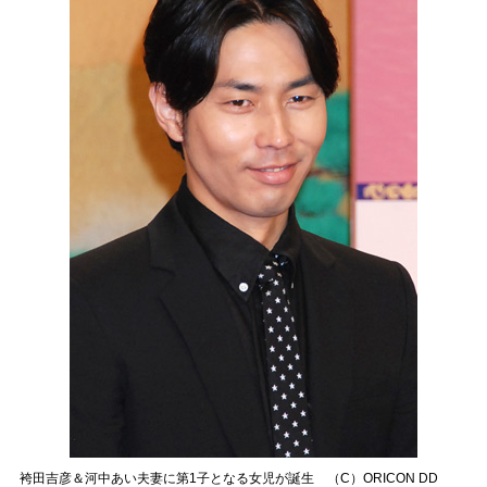
袴田吉彦＆河中あい夫妻に第1子となる女児が誕生 （C）ORICON DD