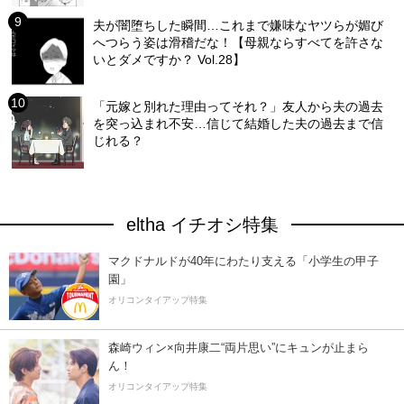
夫が闇堕ちした瞬間…これまで嫌味なヤツらが媚び
へつらう姿は滑稽だな！【母親ならすべてを許さな
いとダメですか？ Vol.28】
「元嫁と別れた理由ってそれ？」友人から夫の過去
を突っ込まれ不安…信じて結婚した夫の過去まで信
じれる？
eltha イチオシ特集
マクドナルドが40年にわたり支える「小学生の甲子
園」
オリコンタイアップ特集
森崎ウィン×向井康二“両片思い”にキュンが止まら
ん！
オリコンタイアップ特集