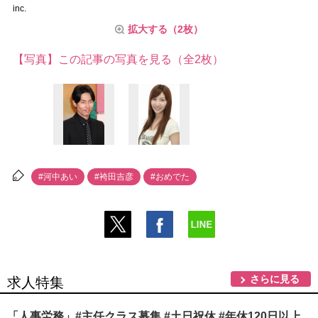
inc.
拡大する（2枚）
【写真】この記事の写真を見る（全2枚）
#河中あい
#袴田吉彦
#おめでた
さらに見る
求人特集
「人事労務」#主任クラス募集 #土日祝休 #年休120日以上