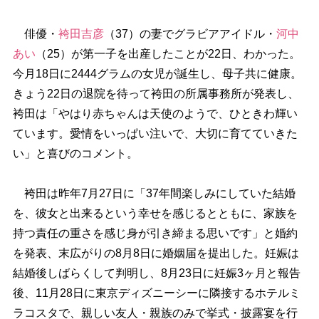
俳優・
袴田吉彦
（37）の妻でグラビアアイドル・
河中
あい
（25）が第一子を出産したことが22日、わかった。
今月18日に2444グラムの女児が誕生し、母子共に健康。
きょう22日の退院を待って袴田の所属事務所が発表し、
袴田は「やはり赤ちゃんは天使のようで、ひときわ輝い
ています。愛情をいっぱい注いで、大切に育てていきた
い」と喜びのコメント。
袴田は昨年7月27日に「37年間楽しみにしていた結婚
を、彼女と出来るという幸せを感じるとともに、家族を
持つ責任の重さを感じ身が引き締まる思いです」と婚約
を発表、末広がりの8月8日に婚姻届を提出した。妊娠は
結婚後しばらくして判明し、8月23日に妊娠3ヶ月と報告
後、11月28日に東京ディズニーシーに隣接するホテルミ
ラコスタで、親しい友人・親族のみで挙式・披露宴を行