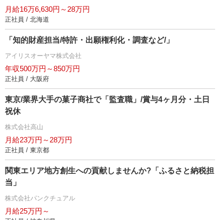
月給16万6,630円～28万円
正社員 / 北海道
「知的財産担当/特許・出願権利化・調査など/」
アイリスオーヤマ株式会社
年収500万円～850万円
正社員 / 大阪府
東京/業界大手の菓子商社で「監査職」/賞与4ヶ月分・土日
祝休
株式会社高山
月給23万円～28万円
正社員 / 東京都
関東エリア地方創生への貢献しませんか?「ふるさと納税担
当」
株式会社パンクチュアル
月給25万円～