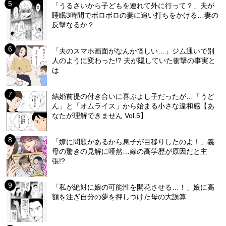
「うるさいから子どもを連れて外に行って？」夫が
睡眠3時間でボロボロの妻に追い打ちをかける…妻の
反撃なるか？
「夫のスマホ画面がなんか怪しい…」ジム通いで別
人のように変わった!? 夫が隠していた衝撃の事実と
は
結婚前提の付き合いに喜ぶよし子だったが…「うど
ん」と「オムライス」から始まる小さな違和感【あ
なたが理解できません Vol.5】
「嫁に問題があるから息子が目移りしたのよ！」義
母の驚きの見解に唖然…嫁の高学歴が原因だと主
張!?
「私が絶対に娘の可能性を開花させる…！」娘に高
額を注ぎ自分の夢を押しつけた母の大誤算