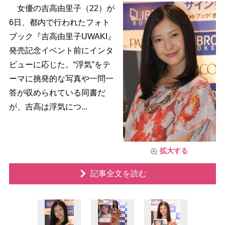
女優の吉高由里子（22）が
6日、都内で行われたフォト
ブック『吉高由里子UWAKI』
発売記念イベント前にインタ
ビューに応じた。“浮気”をテ
ーマに挑発的な写真や一問一
答が収められている同書だ
が、吉高は浮気につ...
拡大する
記事全文を読む