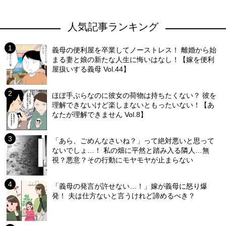
人気記事ランキング
義母の便利屋を卒業してノーストレス！ 離婚から始
まる妻と娘の新たな人生に悔いはなし！【嫁を便利
屋扱いする義母 Vol.44】
ほぼ手ぶらなのに彼女の荷物は持ちたくない？ 彼を
理解できないけど楽しまないともったいない！【あ
なたが理解できません Vol.8】
「あら、ごめんなさいね？」って絶対悪いと思って
ないでしょ…！ 私の畑に平然と踏み入る隣人…無
視？悪意？その行動にモヤモヤが止まらない
「義母の発言が許せない…！」嫁が義母に怒り爆
発！ 夫は仕方ないと言うけれど諦めるべき？