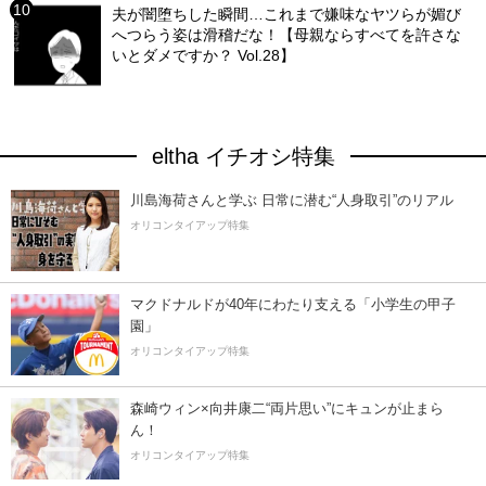
夫が闇堕ちした瞬間…これまで嫌味なヤツらが媚び
へつらう姿は滑稽だな！【母親ならすべてを許さな
いとダメですか？ Vol.28】
eltha イチオシ特集
川島海荷さんと学ぶ 日常に潜む“人身取引”のリアル
オリコンタイアップ特集
マクドナルドが40年にわたり支える「小学生の甲子
園」
オリコンタイアップ特集
森崎ウィン×向井康二“両片思い”にキュンが止まら
ん！
オリコンタイアップ特集