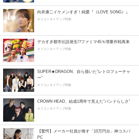
向井康二イケメンすぎ！純愛『（LOVE SONG）』
オリコンタイアップ特集
デカすぎ都市伝説発生!?ファミマ45％増量作戦再来
オリコンタイアップ特集
SUPER★DRAGON、自ら描いた”レトロフューチャ
ー”
オリコンタイアップ特集
CROWN HEAD、結成1周年で見えた”バンドらしさ”
オリコンタイアップ特集
【驚愕】メーカー社員が推す「10万円台」神コスパ
PC