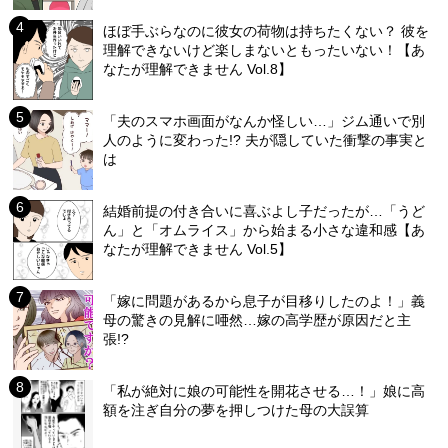
ほぼ手ぶらなのに彼女の荷物は持ちたくない？ 彼を
理解できないけど楽しまないともったいない！【あ
なたが理解できません Vol.8】
「夫のスマホ画面がなんか怪しい…」ジム通いで別
人のように変わった!? 夫が隠していた衝撃の事実と
は
結婚前提の付き合いに喜ぶよし子だったが…「うど
ん」と「オムライス」から始まる小さな違和感【あ
なたが理解できません Vol.5】
「嫁に問題があるから息子が目移りしたのよ！」義
母の驚きの見解に唖然…嫁の高学歴が原因だと主
張!?
「私が絶対に娘の可能性を開花させる…！」娘に高
額を注ぎ自分の夢を押しつけた母の大誤算