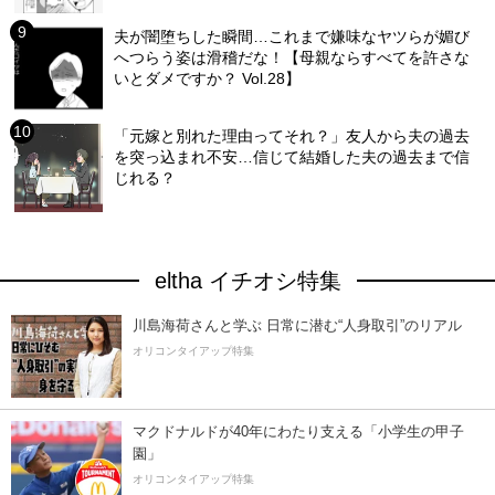
夫が闇堕ちした瞬間…これまで嫌味なヤツらが媚び
へつらう姿は滑稽だな！【母親ならすべてを許さな
いとダメですか？ Vol.28】
「元嫁と別れた理由ってそれ？」友人から夫の過去
を突っ込まれ不安…信じて結婚した夫の過去まで信
じれる？
eltha イチオシ特集
川島海荷さんと学ぶ 日常に潜む“人身取引”のリアル
オリコンタイアップ特集
マクドナルドが40年にわたり支える「小学生の甲子
園」
オリコンタイアップ特集