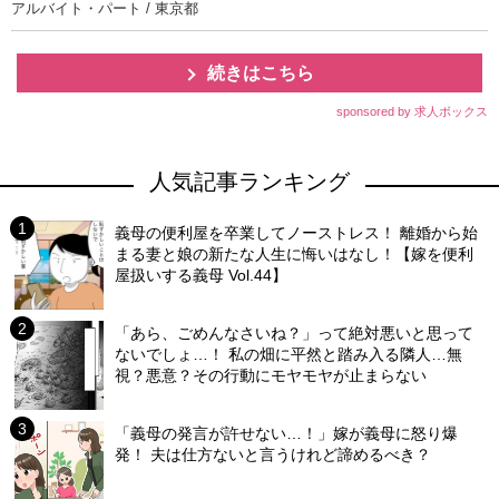
アルバイト・パート / 東京都
続きはこちら
sponsored by 求人ボックス
人気記事ランキング
義母の便利屋を卒業してノーストレス！ 離婚から始
まる妻と娘の新たな人生に悔いはなし！【嫁を便利
屋扱いする義母 Vol.44】
「あら、ごめんなさいね？」って絶対悪いと思って
ないでしょ…！ 私の畑に平然と踏み入る隣人…無
視？悪意？その行動にモヤモヤが止まらない
「義母の発言が許せない…！」嫁が義母に怒り爆
発！ 夫は仕方ないと言うけれど諦めるべき？