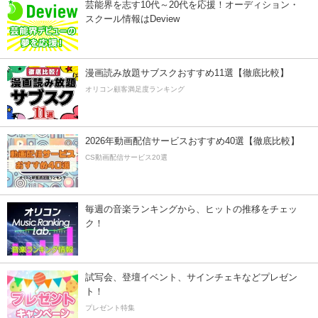
芸能界を志す10代～20代を応援！オーディション・
スクール情報はDeview
漫画読み放題サブスクおすすめ11選【徹底比較】
オリコン顧客満足度ランキング
2026年動画配信サービスおすすめ40選【徹底比較】
CS動画配信サービス20選
毎週の音楽ランキングから、ヒットの推移をチェッ
ク！
試写会、登壇イベント、サインチェキなどプレゼン
ト！
プレゼント特集