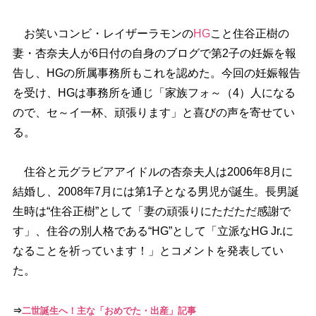
お笑いコンビ・レイザーラモンの
HG
こと住谷正樹の
妻・杏奈夫人が6日付の自身のブログで第2子の妊娠を報
告し、HGの所属事務所もこれを認めた。今回の妊娠報告
を受け、HGは事務所を通じ「家族フォ～（4）人になる
ので、セ～イ一杯、頑張ります」と喜びの声を寄せてい
る。
住谷と元グラビアアイドルの杏奈夫人は2006年8月に
結婚し、2008年7月には第1子となる男児が誕生。長男誕
生時は“住谷正樹”として「妻の頑張りにただただ感謝で
す」、住谷の別人格である“HG”として「立派なHG Jr.に
なることを祈っています！」とコメントを発表してい
た。
⇒
二世誕生へ！主な「おめでた・出産」記事