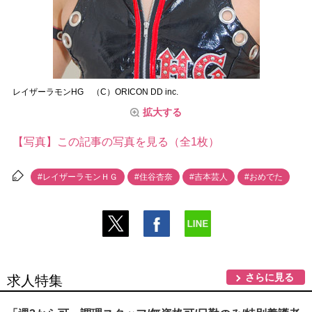
レイザーラモンHG （C）ORICON DD inc.
拡大する
【写真】この記事の写真を見る（全1枚）
#レイザーラモンＨＧ
#住谷杏奈
#吉本芸人
#おめでた
さらに見る
求人特集