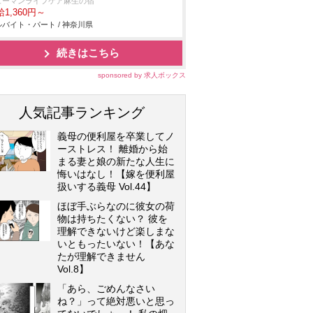
ューマンライフケア麻生の宿
1,360円～
バイト・パート / 神奈川県
続きはこちら
sponsored by 求人ボックス
人気記事ランキング
義母の便利屋を卒業してノ
ーストレス！ 離婚から始
まる妻と娘の新たな人生に
悔いはなし！【嫁を便利屋
扱いする義母 Vol.44】
ほぼ手ぶらなのに彼女の荷
物は持ちたくない？ 彼を
理解できないけど楽しまな
いともったいない！【あな
たが理解できません
Vol.8】
「あら、ごめんなさい
ね？」って絶対悪いと思っ