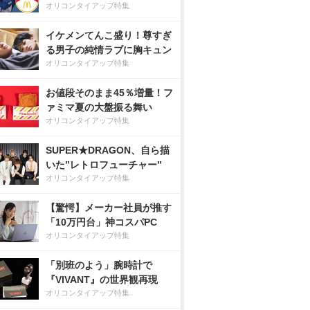
オリコンタイアップ特集
イケメンてんこ盛り！尊すぎ
る男子の純情ラブに胸キュン
オリコンタイアップ特集
お値段そのまま45％増量！フ
ァミマ夏の大盤振る舞い
オリコンタイアップ特集
SUPER★DRAGON、自ら描
いた”レトロフューチャー”
オリコンタイアップ特集
【驚愕】メーカー社員が推す
「10万円台」神コスパPC
オリコンタイアップ特集
「別班のよう」腕時計で
『VIVANT』の世界観再現
オリコンタイアップ特集