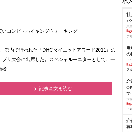
求
社
バ
東
いコンビ・ハイキングウォーキング
時給
アル
送
日、都内で行われた『DHCダイエットアワード2011』の
の
ンプリ大会に出席した。スペシャルモニターとして、一
ツ
時給
者...
アル
介
O
記事全文を読む
で
放
時給
アル
介
募