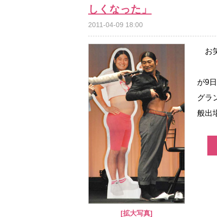
しくなった」
2011-04-09 18:00
お笑
が9
グラ
般出場
[拡大写真]