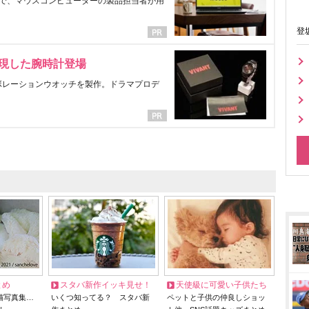
で、マウスコンピューターの製品担当者が用
登
表現した腕時計登場
ラボレーションウオッチを製作。ドラマプロデ
とめ
スタバ新作イッキ見せ！
天使級に可愛い子供たち
猫写真集…
いくつ知ってる？ スタバ新
ペットと子供の仲良しショッ