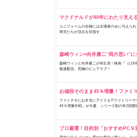
マクドナルドが40年にわたり支え
ユニフォームの右袖には出場者のみに与えられ
球児たちが頂点を目指す
森崎ウィン×向井康二“両片思い”
森崎ウィンと向井康二がW主演！映画『（LOVE S
最速配信。究極のピュアラブ！
お値段そのまま45％増量！ファミ
ファミチキにお弁当にアイスも!?ファミリーマ
45％増量作戦」が今夏、シリーズ初の年2回開
プロ厳選！目的別「おすすめPC９