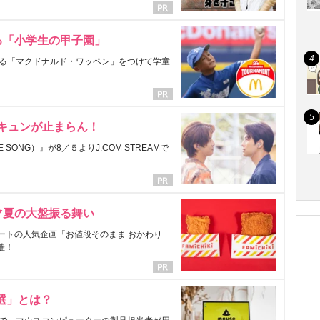
る「小学生の甲子園」
る「マクドナルド・ワッペン」をつけて学童
にキュンが止まらん！
ONG）』が8／５よりJ:COM STREAMで
マ夏の大盤振る舞い
ートの人気企画「お値段そのまま おかわり
催！
選」とは？