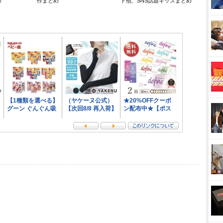
リ
作まとめ
ト他、SNS話題キッズまとめ