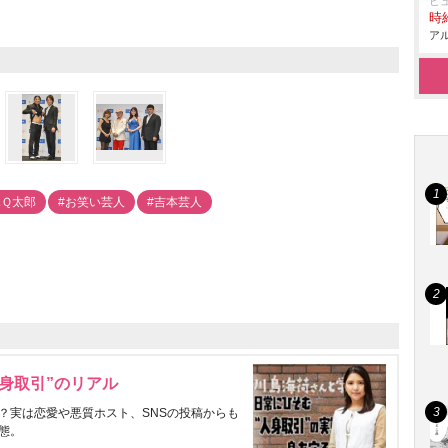
ヒ
時給
アル
木Ｑ太郎
#お笑い芸人
#吉本芸人
身取引”のリアル
？実は恋愛や悪質ホスト、SNSの投稿からも
態。