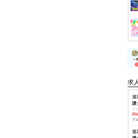
求
送
護
ア
時給
アル
送