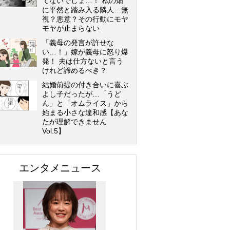
てないでしょ…！ 私の畑
に平然と踏み入る隣人…無
視？悪意？その行動にモヤ
モヤが止まらない
「義母の発言が許せな
い…！」嫁が義母に怒り爆
発！ 夫は仕方ないと言う
けれど諦めるべき？
結婚前提の付き合いに喜ぶ
よし子だったが…「うど
ん」と「オムライス」から
始まる小さな違和感【あな
たが理解できません
Vol.5】
エンタメニュース