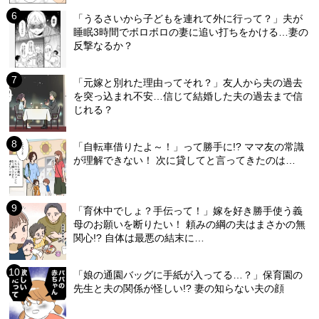
「うるさいから子どもを連れて外に行って？」夫が
睡眠3時間でボロボロの妻に追い打ちをかける…妻の
反撃なるか？
「元嫁と別れた理由ってそれ？」友人から夫の過去
を突っ込まれ不安…信じて結婚した夫の過去まで信
じれる？
「自転車借りたよ～！」って勝手に!? ママ友の常識
が理解できない！ 次に貸してと言ってきたのは…
「育休中でしょ？手伝って！」嫁を好き勝手使う義
母のお願いを断りたい！ 頼みの綱の夫はまさかの無
関心!? 自体は最悪の結末に…
「娘の通園バッグに手紙が入ってる…？」保育園の
先生と夫の関係が怪しい!? 妻の知らない夫の顔