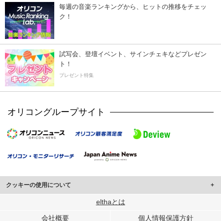
毎週の音楽ランキングから、ヒットの推移をチェッ
ク！
試写会、登壇イベント、サインチェキなどプレゼン
ト！
プレゼント特集
オリコングループサイト
クッキーの使用について
このサイトでは Cookie を使用して、ユーザーに合わせたコンテンツや広告の
elthaとは
表示、ソーシャル メディア機能の提供、広告の表示回数やクリック数の測定を
会社概要
個人情報保護方針
行っています。