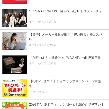
SUPER★DRAGON、自ら描いた”レトロフューチャ
ー”
オリコンタイアップ特集
【驚愕】メーカー社員が推す「10万円台」神コスパ
PC
オリコンタイアップ特集
「別班のよう」腕時計で『VIVANT』の世界観再現
オリコンタイアップ特集
【8月12日まで！】チョコザップキャンペーン実施
中！
（PR）chocoZAP
2026年7月夏ドラマも、注目作＆話題作が勢ぞろい！