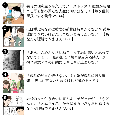
義母の便利屋を卒業してノーストレス！ 離婚から始
まる妻と娘の新たな人生に悔いはなし！【嫁を便利
屋扱いする義母 Vol.44】
ほぼ手ぶらなのに彼女の荷物は持ちたくない？ 彼を
理解できないけど楽しまないともったいない！【あ
なたが理解できません Vol.8】
「あら、ごめんなさいね？」って絶対悪いと思って
ないでしょ…！ 私の畑に平然と踏み入る隣人…無
視？悪意？その行動にモヤモヤが止まらない
「義母の発言が許せない…！」嫁が義母に怒り爆
発！ 夫は仕方ないと言うけれど諦めるべき？
結婚前提の付き合いに喜ぶよし子だったが…「うど
ん」と「オムライス」から始まる小さな違和感【あ
なたが理解できません Vol.5】