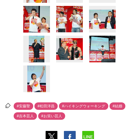
#安藤聖
#松田洋昌
#ハイキングウォーキング
#結婚
#吉本芸人
#お笑い芸人