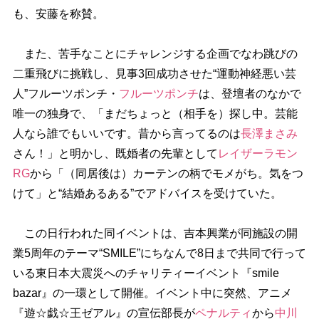
も、安藤を称賛。
また、苦手なことにチャレンジする企画でなわ跳びの
二重飛びに挑戦し、見事3回成功させた“運動神経悪い芸
人”フルーツポンチ・
フルーツポンチ
は、登壇者のなかで
唯一の独身で、「まだちょっと（相手を）探し中。芸能
人なら誰でもいいです。昔から言ってるのは
長澤まさみ
さん！」と明かし、既婚者の先輩として
レイザーラモン
RG
から「（同居後は）カーテンの柄でモメがち。気をつ
けて」と“結婚あるある”でアドバイスを受けていた。
この日行われた同イベントは、吉本興業が同施設の開
業5周年のテーマ“SMILE”にちなんで8日まで共同で行って
いる東日本大震災へのチャリティーイベント『smile
bazar』の一環として開催。イベント中に突然、アニメ
『遊☆戯☆王ゼアル』の宣伝部長が
ペナルティ
から
中川