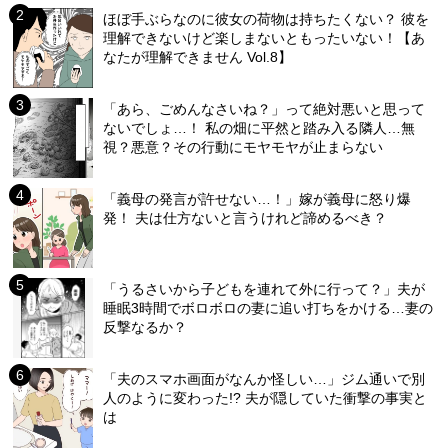
ほぼ手ぶらなのに彼女の荷物は持ちたくない？ 彼を
理解できないけど楽しまないともったいない！【あ
なたが理解できません Vol.8】
「あら、ごめんなさいね？」って絶対悪いと思って
ないでしょ…！ 私の畑に平然と踏み入る隣人…無
視？悪意？その行動にモヤモヤが止まらない
「義母の発言が許せない…！」嫁が義母に怒り爆
発！ 夫は仕方ないと言うけれど諦めるべき？
「うるさいから子どもを連れて外に行って？」夫が
睡眠3時間でボロボロの妻に追い打ちをかける…妻の
反撃なるか？
「夫のスマホ画面がなんか怪しい…」ジム通いで別
人のように変わった!? 夫が隠していた衝撃の事実と
は