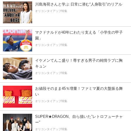
川島海荷さんと学ぶ 日常に潜む“人身取引”のリアル
オリコンタイアップ特集
マクドナルドが40年にわたり支える「小学生の甲子
園」
オリコンタイアップ特集
イケメンてんこ盛り！尊すぎる男子の純情ラブに胸
キュン
オリコンタイアップ特集
お値段そのまま45％増量！ファミマ夏の大盤振る舞
い
オリコンタイアップ特集
SUPER★DRAGON、自ら描いた”レトロフューチャ
ー”
オリコンタイアップ特集