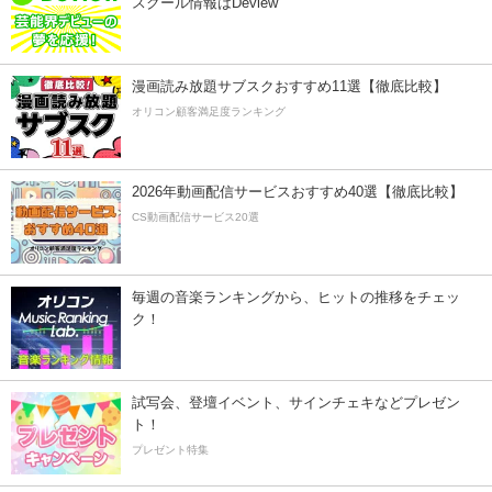
スクール情報はDeview
漫画読み放題サブスクおすすめ11選【徹底比較】
オリコン顧客満足度ランキング
2026年動画配信サービスおすすめ40選【徹底比較】
CS動画配信サービス20選
毎週の音楽ランキングから、ヒットの推移をチェッ
ク！
試写会、登壇イベント、サインチェキなどプレゼン
ト！
プレゼント特集