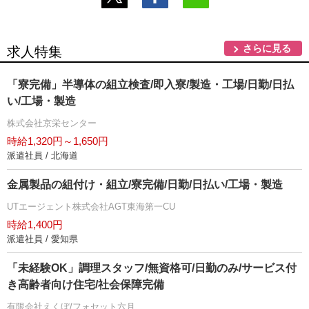
さらに見る
求人特集
「寮完備」半導体の組立検査/即入寮/製造・工場/日勤/日払
い/工場・製造
株式会社京栄センター
時給1,320円～1,650円
派遣社員 / 北海道
金属製品の組付け・組立/寮完備/日勤/日払い/工場・製造
UTエージェント株式会社AGT東海第一CU
時給1,400円
派遣社員 / 愛知県
「未経験OK」調理スタッフ/無資格可/日勤のみ/サービス付
き高齢者向け住宅/社会保障完備
有限会社えくぼ/フォセット六月