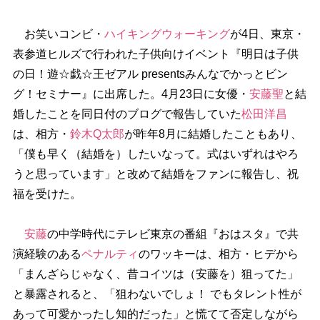
お笑いコンビ・
ハイキングウォーキング
が4日、東京・
表参道ヒルズで行われた子供向けイベント『明日は子供
の日！遊☆戯☆王ゼアル presentsみんなでかっとビン
グ！セミナー』に出席した。4月23日に女優・
安藤聖
と結
婚したことを同日付のブログで報告していた
松田洋昌
は、相方・
鈴木Q太郎
が昨年8月に結婚したこともあり、
「僕も早く（結婚を）したいなって。式はいずれはやろ
うと思っています」と改めて結婚をファンに報告し、祝
福を受けた。
安藤
の中学時代にテレビ東京の番組『おはスタ』で共
演経験のある
ペナルティ
のワッキーは、相方・ヒデから
「まんざらじゃなく、昔コイツは（安藤を）狙ってた」
と暴露されると、「狙わないでしょ！ でもタレント性が
あって可愛かったし知的だった」と慌てて否定しながら