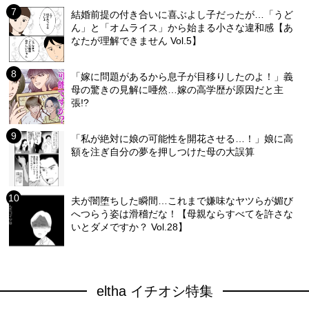
結婚前提の付き合いに喜ぶよし子だったが…「うど
ん」と「オムライス」から始まる小さな違和感【あ
なたが理解できません Vol.5】
「嫁に問題があるから息子が目移りしたのよ！」義
母の驚きの見解に唖然…嫁の高学歴が原因だと主
張!?
「私が絶対に娘の可能性を開花させる…！」娘に高
額を注ぎ自分の夢を押しつけた母の大誤算
夫が闇堕ちした瞬間…これまで嫌味なヤツらが媚び
へつらう姿は滑稽だな！【母親ならすべてを許さな
いとダメですか？ Vol.28】
eltha イチオシ特集